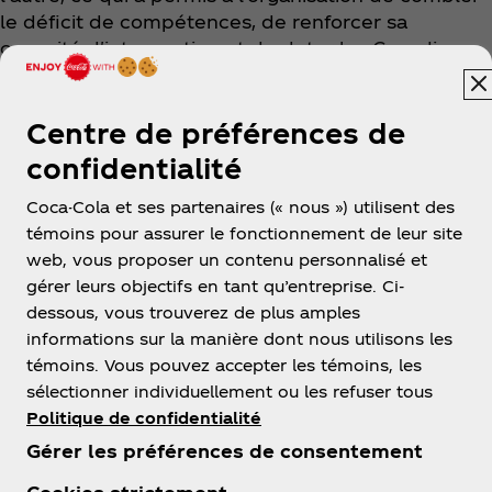
le déficit de compétences, de renforcer sa
capacité d'intervention et de doter les Canadiens
des outils nécessaires pour diriger, intervenir et
reconstruire.
Centre de préférences de
confidentialité
Pour en savoir plus sur l'impact de Team Rubicon
Canada, rendez-vous sur :
TeamRubicon.ca
.
Coca-Cola et ses partenaires (« nous ») utilisent des
témoins pour assurer le fonctionnement de leur site
web, vous proposer un contenu personnalisé et
gérer leurs objectifs en tant qu’entreprise. Ci-
dessous, vous trouverez de plus amples
informations sur la manière dont nous utilisons les
témoins. Vous pouvez accepter les témoins, les
sélectionner individuellement ou les refuser tous
Politique de confidentialité
À propos de nous
Gérer les préférences de consentement