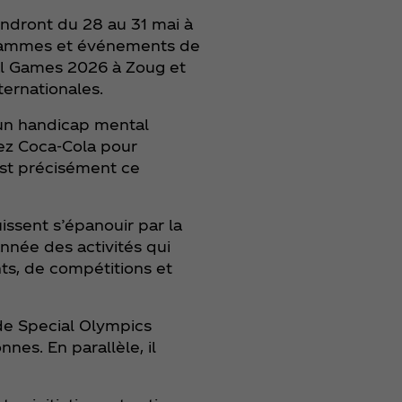
endront du 28 au 31 mai à
rogrammes et événements de
al Games 2026 à Zoug et
ternationales.
 un handicap mental
hez Coca‑Cola pour
’est précisément ce
ssent s’épanouir par la
année des activités qui
ts, de compétitions et
de Special Olympics
es. En parallèle, il