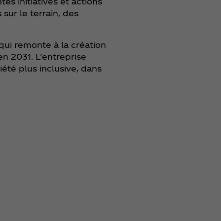
s initiatives et actions
sur le terrain, des
qui remonte à la création
n 2031. L’entreprise
été plus inclusive, dans