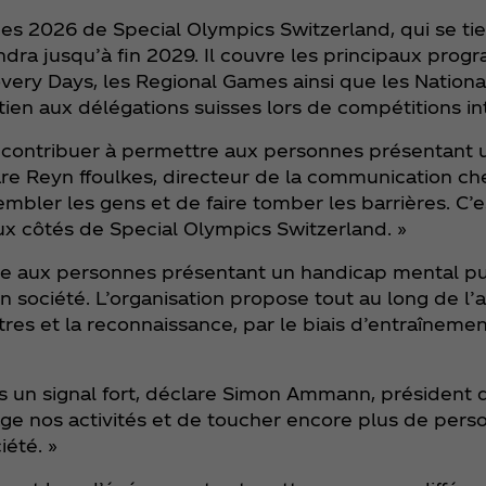
es 2026 de Special Olympics Switzerland, qui se ti
endra jusqu’à fin 2029. Il couvre les principaux p
very Days, les Regional Games ainsi que les Nation
ien aux délégations suisses lors de compétitions in
s contribuer à permettre aux personnes présentant
clare Reyn ffoulkes, directeur de la communication c
ssembler les gens et de faire tomber les barrières. C
x côtés de Special Olympics Switzerland. »
e aux personnes présentant un handicap mental pui
 en société. L’organisation propose tout au long de l’
es et la reconnaissance, par le biais d’entraînemen
s un signal fort, déclare Simon Ammann, président 
 nos activités et de toucher encore plus de personn
iété. »