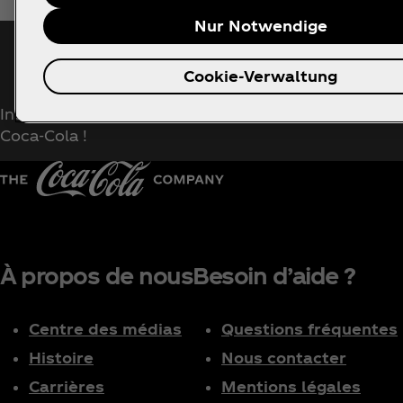
Nur Notwendige
Me tenir au courant
Cookie-Verwaltung
Inscrivez-vous maintenant pour un accès exclusif à t
Coca‑Cola !
À propos de nous
Besoin d’aide ?
Centre des médias
Questions fréquentes
Histoire
Nous contacter
Carrières
Mentions légales