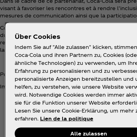
Dans le cadre de ce partenariat, Coca‑Cola sera pré
visant à favoriser les rencontres et à rendre l’incl
mesures de communication ainsi que la participation
Coca‑Cola s’inscrit ainsi dans la continuité de son
du mouvement en 1968 et a été reconduit en 2024 p
Über Cookies
renforce cet engagement en Suisse de manière ciblé
Indem Sie auf "Alle zulassen" klicken, stimmen
laquelle chacun peut participer activement à la vie 
Coca-Cola und ihren Partnern zu, Cookies (ode
ähnliche Technologien) zu verwenden, um Ihr
Erfahrung zu personalisieren und zu verbesse
Pour plus d'informations :
https://www.coca-cola.c
personalisierte Anzeigen bereitzustellen und 
Images en haute résolution disponibles via :
https:
helfen, zu verstehen, wie unsere Website ve
wird. Notwendige Cookies werden immer aktiv
sie für die Funktion unserer Website erforderli
Lesen Sie unsere Cookie-Erklärung, um mehr 
erfahren.
Lien de la politique
Alle zulassen