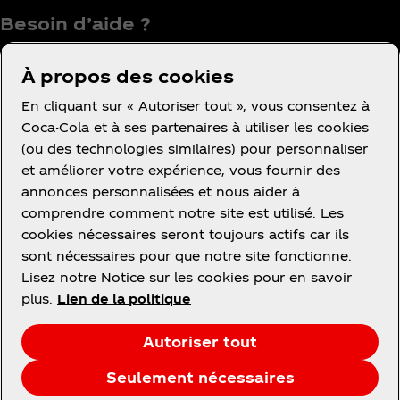
Besoin d’aide ?
À propos des cookies
En cliquant sur « Autoriser tout », vous consentez à
Coca-Cola et à ses partenaires à utiliser les cookies
(ou des technologies similaires) pour personnaliser
Condition d’utilisation
et améliorer votre expérience, vous fournir des
Avis de confidentialité des consommateurs
annonces personnalisées et nous aider à
Avis relatif aux cookies
comprendre comment notre site est utilisé. Les
cookies nécessaires seront toujours actifs car ils
Paramètres des cookies
sont nécessaires pour que notre site fonctionne.
Politique d’accessibilité
Lisez notre Notice sur les cookies pour en savoir
plus.
Lien de la politique
Autoriser tout
Facebook
Instagram
Linkedin
Youtube
Seulement nécessaires