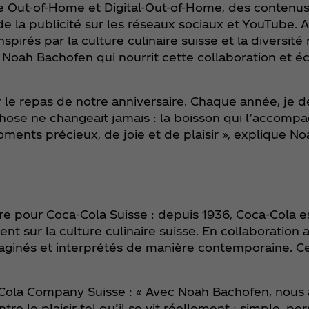
Out-of-Home et Digital-Out-of-Home, des contenus 
de la publicité sur les réseaux sociaux et YouTube.
spirés par la culture culinaire suisse et la diversité
Noah Bachofen qui nourrit cette collaboration et éc
sir le repas de notre anniversaire. Chaque année, j
 chose ne changeait jamais : la boisson qui l’accompa
ents précieux, de joie et de plaisir », explique N
e pour Coca‑Cola Suisse : depuis 1936, Coca‑Cola es
ent sur la culture culinaire suisse. En collaboratio
maginés et interprétés de manière contemporaine. Ce
Cola Company Suisse : « Avec Noah Bachofen, nous 
re le plaisir tel qu’il se vit réellement : simple, p