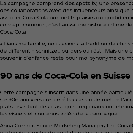
La campagne comprend des spots tv, une présence 
des collaborations avec des influenceurs ainsi que 
associer Coca‑Cola aux petits plaisirs du quotidien in
concept commun, c’est aussi une histoire intime de 
Coca‑Cola :
« Dans ma famille, nous avions la tradition de choi
de différent – schnitzel, burgers ou rösti. Mais une
souvenir d’enfance reste pour moi synonyme de mom
90 ans de Coca‑Cola en Suisse
Cette campagne s’inscrit dans une année particulièr
Ce 90e anniversaire a été l'occasion de mettre l’acc
plats revisitant des classiques régionaux ont été i
les visuels et contenus vidéo de la campagne.
Anna Cremer, Senior Marketing Manager, The Coca‑
partenaire proche du quotidien des suisses, qui mont