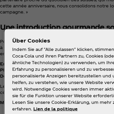
cette année anniversaire, nous consolidons notre long
campagne. »
Une introduction gourmande sou
Über Cookies
Pour inaugurer ce partenariat, Coca‑Cola Suisse et
à un dîner exclusif. Noah Bachofen a cuisiné lui-m
Indem Sie auf "Alle zulassen" klicken, stimmen
emblématiques de différents cantons.
Coca-Cola und ihren Partnern zu, Cookies (ode
ähnliche Technologien) zu verwenden, um Ihr
Entrée :
Glaris rencontre Berne – tarte à l'oignon b
Erfahrung zu personalisieren und zu verbesse
Plat principal :
Grisons rencontre Vaud – capuns av
personalisierte Anzeigen bereitzustellen und 
Dessert :
Une douceur argovienne – nouvelle interpr
helfen, zu verstehen, wie unsere Website ve
Le menu reflétait non seulement l'approche ludique 
wird. Notwendige Cookies werden immer aktiv
célébrer la diversité, les racines helvétiques et le 
sie für die Funktion unserer Website erforderli
Lesen Sie unsere Cookie-Erklärung, um mehr 
Matériel visuel et vidéo haute résolution :
https:
erfahren.
Lien de la politique