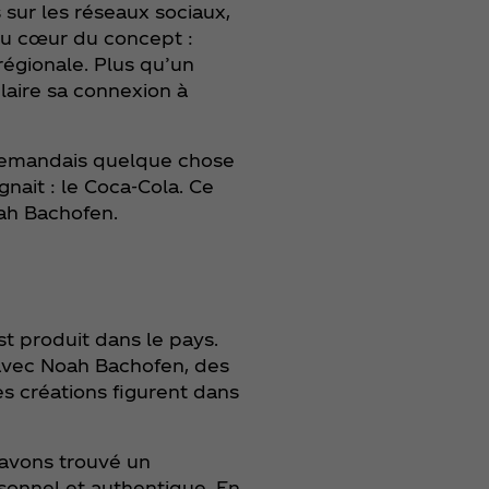
sur les réseaux sociaux,
 Au cœur du concept :
 régionale. Plus qu’un
laire sa connexion à
e demandais quelque chose
gnait : le Coca‑Cola. Ce
oah Bachofen.
t produit dans le pays.
n avec Noah Bachofen, des
s créations figurent dans
avons trouvé un
ersonnel et authentique. En