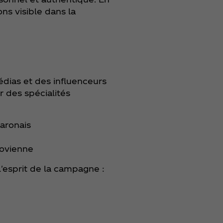
ns visible dans la
dias et des influenceurs
r des spécialités
laronais
govienne
'esprit de la campagne :