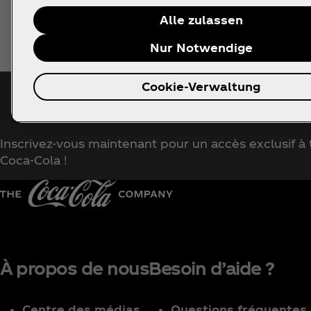
Alle zulassen
Nur Notwendige
Cookie-Verwaltung
Me tenir au courant
Inscrivez-vous maintenant pour un accès exclusif à t
Coca‑Cola !
À propos de nous
Besoin d’aide ?
Centre des médias
Questions fréquentes