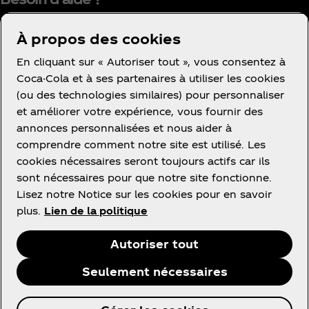
À propos des cookies
En cliquant sur « Autoriser tout », vous consentez à
Coca-Cola et à ses partenaires à utiliser les cookies
(ou des technologies similaires) pour personnaliser
Condition d’utilisation
et améliorer votre expérience, vous fournir des
Avis de confidentialité des consommateurs
annonces personnalisées et nous aider à
Avis relatif aux cookies
comprendre comment notre site est utilisé. Les
cookies nécessaires seront toujours actifs car ils
Paramètres des cookies
sont nécessaires pour que notre site fonctionne.
Politique d’accessibilité
Lisez notre Notice sur les cookies pour en savoir
plus.
Lien de la politique
Autoriser tout
Facebook
Instagram
Linkedin
Youtube
Seulement nécessaires
© 2026 The Coca‑Cola Company. Tous droits