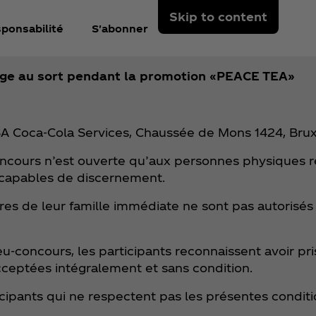
Skip to content
ponsabilité
S'abonner
rage au sort pendant la promotion «PEACE TEA»
SA Coca‑Cola Services, Chaussée de Mons 1424, Bruxe
concours n’est ouverte qu’aux personnes physiques r
t capables de discernement.
s de leur famille immédiate ne sont pas autorisés à
eu-concours, les participants reconnaissent avoir pr
acceptées intégralement et sans condition.
ticipants qui ne respectent pas les présentes conditi