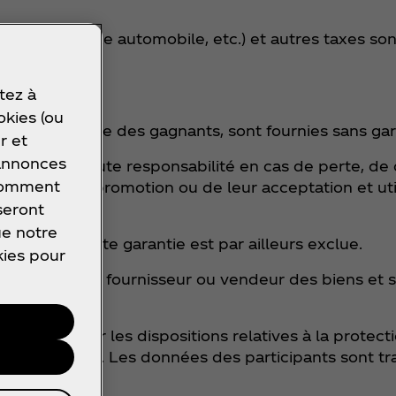
u gain (TVA, taxe automobile, etc.) et autres taxes so
tez à
okies (ou
ent l’annonce des gagnants, sont fournies sans gar
r et
 annonces
e par la loi, toute responsabilité en cas de perte,
 comment
icipation à la promotion ou de leur acceptation et uti
seront
ue notre
à du prix. Toute garantie est par ailleurs exclue.
kies pour
t que fabricant, fournisseur ou vendeur des biens e
e à respecter les dispositions relatives à la protec
 participants. Les données des participants sont tr