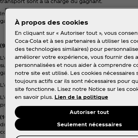
transport sont à la charge du gagnant.
Impôts, taxes et autres frais: tous les impôts liés a
gagnant.
À propos des cookies
En cliquant sur « Autoriser tout », vous consen
Coca-Cola et à ses partenaires à utiliser les co
(9) Responsabilité:
toutes les informations, notamm
des technologies similaires) pour personnalise
améliorer votre expérience, vous fournir des
L’organisateur exclut, dans toute la mesure permis
personnalisées et nous aider à comprendre
subis par le gagnant ou un tiers du fait de leur part
gain.
notre site est utilisé. Les cookies nécessaires 
toujours actifs car ils sont nécessaires pour q
L’organisateur rejette toute prétention allant au-del
site fonctionne. Lisez notre Notice sur les coo
en savoir plus.
Lien de la politique
L’organisateur décline toute responsabilité en tan
prix.
Autoriser tout
(10) Protection des données:
l’organisateur s’engag
droit des médias pour les données enregistrées des
Seulement nécessaires
confidentielle.