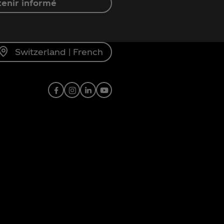
enir informé
Switzerland | French
Facebook
Instagram
Linkedin
Youtube