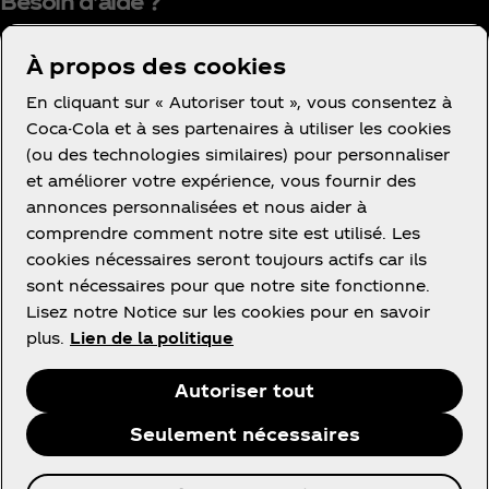
Besoin d’aide ?
À propos des cookies
En cliquant sur « Autoriser tout », vous consentez à
Coca-Cola et à ses partenaires à utiliser les cookies
(ou des technologies similaires) pour personnaliser
Condition d’utilisation
et améliorer votre expérience, vous fournir des
Avis de confidentialité des consommateurs
annonces personnalisées et nous aider à
Avis relatif aux cookies
comprendre comment notre site est utilisé. Les
cookies nécessaires seront toujours actifs car ils
Paramètres des cookies
sont nécessaires pour que notre site fonctionne.
Politique d’accessibilité
Lisez notre Notice sur les cookies pour en savoir
plus.
Lien de la politique
Autoriser tout
Facebook
Instagram
Linkedin
Youtube
Seulement nécessaires
© 2026 The Coca‑Cola Company. Tous droits