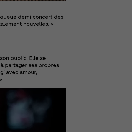
à queue demi-concert des
talement nouvelles. »
son public. Elle se
c à partager ses propres
agi avec amour,
»