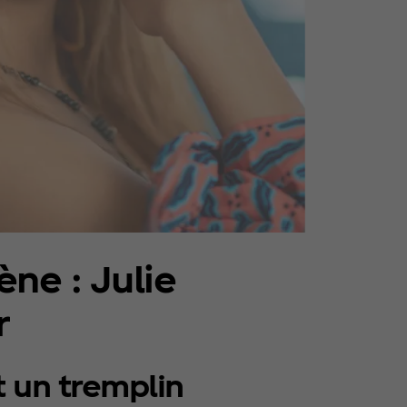
ne : Julie
r
 un tremplin