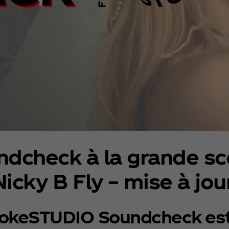
check à la grande scè
icky B Fly – mise à jou
 CokeSTUDIO Soundcheck est