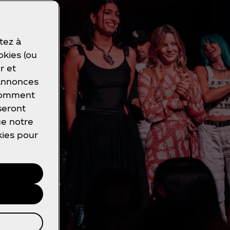
tez à
okies (ou
r et
 annonces
 comment
seront
ue notre
kies pour