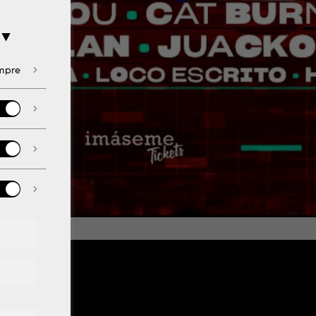
 ▼
empre