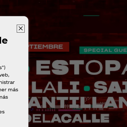
de
s”)
web,
istrar
ner más
 más
es