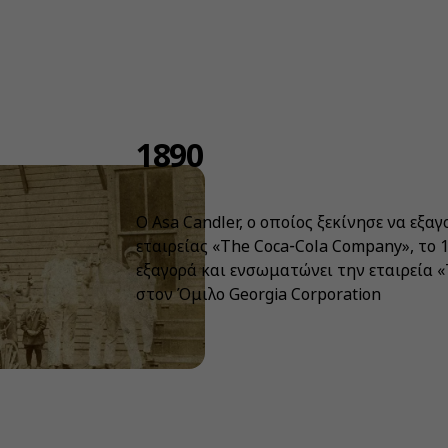
1890
Ο Asa Candler, ο οποίος ξεκίνησε να εξαγ
εταιρείας «The Coca‑Cola Company», το 
εξαγορά και ενσωματώνει την εταιρεία 
στον Όμιλο Georgia Corporation