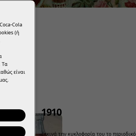
Coca‑Cola
okies (ή
α
α
 Τα
αθώς είναι
μας.
1910
Ξεκινά την κυκλοφορία του το περιοδικ