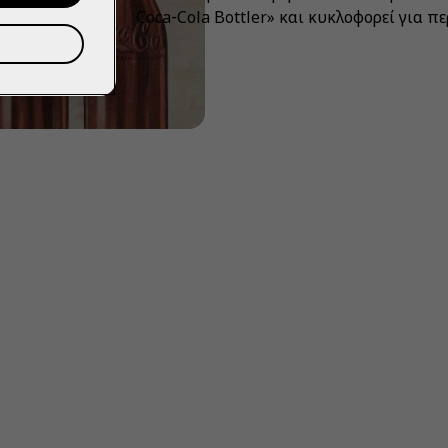
Coca‑Cola Bottler» και κυκλοφορεί για π