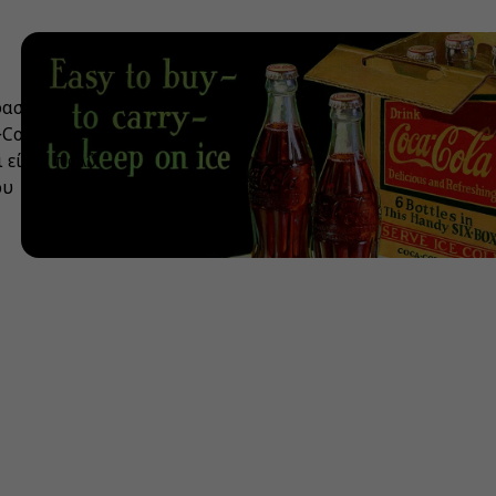
φαση του
Cola είναι
 είναι πολύ
ου