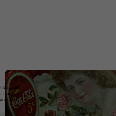
ilda Clark
ε σειρά
λικά, όπως