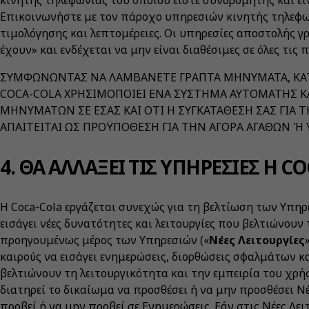
κινητής τηλεφωνίας του οποίου είστε συνδρομητής και εί
Επικοινωνήστε με τον πάροχο υπηρεσιών κινητής τηλεφ
τιμολόγησης και λεπτομέρειες. Οι υπηρεσίες αποστολής
έχουν» και ενδέχεται να μην είναι διαθέσιμες σε όλες τις
ΣΥΜΦΩΝΩΝΤΑΣ ΝΑ ΛΑΜΒΑΝΕΤΕ ΓΡΑΠΤΑ ΜΗΝΥΜΑΤΑ, ΚΑΤ
COCA-COLA ΧΡΗΣΙΜΟΠΟΙΕΙ ΕΝΑ ΣΥΣΤΗΜΑ ΑΥΤΟΜΑΤΗΣ Κ
ΜΗΝΥΜΑΤΩΝ ΣΕ ΕΣΑΣ ΚΑΙ ΟΤΙ Η ΣΥΓΚΑΤΑΘΕΣΗ ΣΑΣ ΓΙ
ΑΠΑΙΤΕΙΤΑΙ ΩΣ ΠΡΟΫΠΟΘΕΣΗ ΓΙΑ ΤΗΝ ΑΓΟΡΑ ΑΓΑΘΩΝ Ή 
4. ΘΑ ΑΛΛΑΞΕΙ ΤΙΣ ΥΠΗΡΕΣΙΕΣ Η C
Η Coca‑Cola εργάζεται συνεχώς για τη βελτίωση των Υπηρε
εισάγει νέες δυνατότητες και λειτουργίες που βελτιώνουν
προηγουμένως μέρος των Υπηρεσιών («
Νέες Λειτουργίες
καιρούς να εισάγει ενημερώσεις, διορθώσεις σφαλμάτων κα
βελτιώνουν τη λειτουργικότητα και την εμπειρία του χρή
διατηρεί το δικαίωμα να προσθέσει ή να μην προσθέσει Νέ
προβεί ή να μην προβεί σε Ενημερώσεις. Εάν στις Νέες Λε