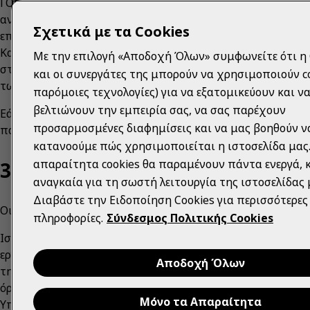
ΓΟΝΕΙΣ ΚΑΙ ΝΟΜΙΜΟΙ ΚΗΔΕΜΟΝΕΣ: Με την αποδοχή των 
ανηλίκου, δηλώνετε στην Coca‑Cola ότι είστε ο γονέας ή ο
Σχετικά με τα Cookies
επιβεβαιώνετε ότι αποδέχεστε τους παρόντες Όρους και 
Καταναλωτών της Coca‑Cola (ή οποιαδήποτε άλλη πολιτι
Με την επιλογή «Αποδοχή Όλων» συμφωνείτε ότι η 
στη διάθεσή σας) για λογαριασμό του παιδιού σας και αν
και οι συνεργάτες της μπορούν να χρησιμοποιούν co
των Υπηρεσιών από το παιδί σας και τη συμμόρφωση με 
παρόμοιες τεχνολογίες) για να εξατομικεύουν και ν
βελτιώνουν την εμπειρία σας, να σας παρέχουν
Εάν δεν πληροίτε τα κριτήρια για να χρησιμοποιήσετε τις
προσαρμοσμένες διαφημίσεις και να μας βοηθούν ν
παρόντες Όρους, δεν δικαιούστε να χρησιμοποιήσετε τις 
κατανοούμε πώς χρησιμοποιείται η ιστοσελίδα μας.
απαραίτητα cookies θα παραμένουν πάντα ενεργά, κ
3. ΠΟΥ ΙΣΧΥΟΥΝ ΟΙ ΠΑΡΟΝΤΕΣ ΟΡΟ
αναγκαία για τη σωστή λειτουργία της ιστοσελίδας 
Διαβάστε την Ειδοποίηση Cookies για περισσότερες
Οι Υπηρεσίες που παρέχονται από την Εταιρεία υπόκειντ
πληροφορίες.
Σύνδεσμος Πολιτικής Cookies
Ισχύουν διαφορετικοί όροι και προϋποθέσεις για τις onli
εργαζόμενούς μας, τους αιτούντες εργασία και τους επιχε
Αποδοχή Όλων
της Coca‑Cola, καθώς και για τμήματα των εταιρικών ιστο
όροι ισχύουν επίσης όσον αφορά τις υπηρεσίες τρίτων πο
Μόνο τα Απαραίτητα
Υπηρεσίες της Coca‑Cola (π.χ. Whats App). Βλέπε ενότητα