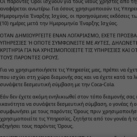
Οι παρόντες Όροι ισχύουν για τους νέους χρήστες από τ
αναφέρεται ανωτέρω. Για όσους χρησιμοποιούν τις Υπηρε
Ημερομηνία Έναρξης Ισχύος, οι προηγούμενες εκδόσεις τ
(10) ημέρες μετά την Ημερομηνία Έναρξης Ισχύος.
ΟΤΑΝ ΔΗΜΙΟΥΡΓΕΙΤΕ ΕΝΑΝ ΛΟΓΑΡΙΑΣΜΟ, ΕΧΕΤΕ ΠΡΟΣΒΑ
ΥΠΗΡΕΣΙΕΣ Ή ΟΠΟΤΕ ΣΥΜΦΩΝΕΙΤΕ ΜΕ ΑΥΤΕΣ, ΔΗΛΩΝΕΤΕ
ΚΡΙΤΗΡΙΑ ΓΙΑ ΝΑ ΧΡΗΣΙΜΟΠΟΙΕΙΤΕ ΤΙΣ ΥΠΗΡΕΣΙΕΣ ΚΑΙ
ΤΟΥΣ ΠΑΡΟΝΤΕΣ ΟΡΟΥΣ.
Για να χρησιμοποιήσετε τις Υπηρεσίες μας, πρέπει να έχ
που ισχύει στη χώρα διαμονής σας και να έχετε κατά τα 
συνάψετε δεσμευτική σύμβαση με την Coca‑Cola.
Εάν δεν έχετε ακόμη ενηλικιωθεί στον τόπο διαμονής σας 
ικανότητα να συνάψετε δεσμευτική σύμβαση, ο γονέας ή ο
συμφωνήσει με τους παρόντες Όρους πριν χρησιμοποιήσετ
χρησιμοποιείτε τις Υπηρεσίες, ζητήστε από τον γονέα ή τ
εξηγήσει τους παρόντες Όρους.