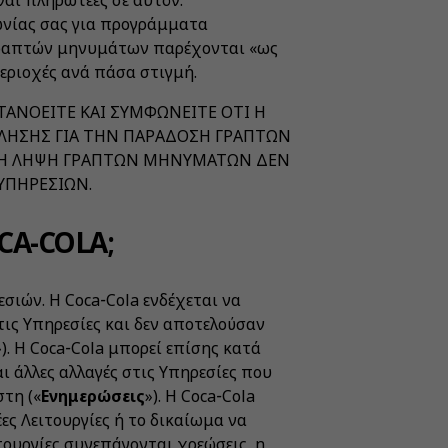
ναι πληρωτέες σε αυτόν.
ωνίας σας για προγράμματα
 γραπτών μηνυμάτων παρέχονται «ως
 περιοχές ανά πάσα στιγμή.
ΑΝΟΕΙΤΕ ΚΑΙ ΣΥΜΦΩΝΕΙΤΕ ΟΤΙ Η
ΛΗΣΗΣ ΓΙΑ ΤΗΝ ΠΑΡΑΔΟΣΗ ΓΡΑΠΤΩΝ
Α ΤΗ ΛΗΨΗ ΓΡΑΠΤΩΝ ΜΗΝΥΜΑΤΩΝ ΔΕΝ
ΥΠΗΡΕΣΙΩΝ.
OCA-COLA;
σιών. Η Coca‑Cola ενδέχεται να
 τις Υπηρεσίες και δεν αποτελούσαν
»). Η Coca‑Cola μπορεί επίσης κατά
ι άλλες αλλαγές στις Υπηρεσίες που
στη («
Ενημερώσεις
»). Η Coca‑Cola
ες Λειτουργίες ή το δικαίωμα να
ιτουργίες συνεπάγονται χρεώσεις, η