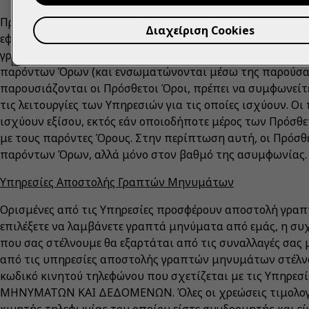
Πρόσθετοι όροι ενδέχεται να ισχύουν για ορισμένες λειτου
Διαχείριση Cookies
εφαρμογές, οι προωθητικές ενέργειες, οι όροι πώλησης ή
γραπτών μηνυμάτων («
Πρόσθετοι Όροι
»). Όλοι οι Πρόσ
παρόντων Όρων (και ενσωματώνονται μέσω της παρούσας
παρουσιάζονται οι Πρόσθετοι Όροι, πρέπει να συμφωνείτ
τις λειτουργίες των Υπηρεσιών για τις οποίες ισχύουν. Οι
ισχύουν εξίσου, εκτός εάν οποιοδήποτε μέρος των Πρόσθ
με τους παρόντες Όρους. Στην περίπτωση αυτή, οι Πρόσθ
παρόντων Όρων, αλλά μόνο στον βαθμό της ασυμφωνίας.
Υπηρεσίες Αποστολής Γραπτών Μηνυμάτων
Ορισμένες από τις Υπηρεσίες προσφέρουν αποστολή γρα
επιλέξετε να λαμβάνετε γραπτά μηνύματα από εμάς, η 
που σας στέλνουμε θα εξαρτάται από τις συναλλαγές σας
από τις υπηρεσίες αποστολής γραπτών μηνυμάτων στέλνο
κωδικό κινητού τηλεφώνου που σχετίζεται με τις Υπηρεσ
ΜΗΝΥΜΑΤΩΝ ΚΑΙ ΔΕΔΟΜΕΝΩΝ. Όλες οι χρεώσεις τιμολογ