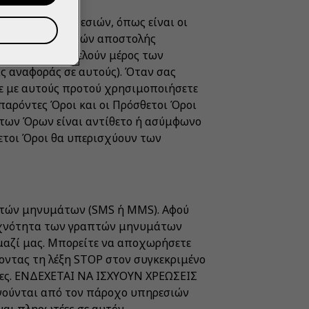
ργίες των Υπηρεσιών, όπως είναι οι
 η χρήση υπηρεσιών αποστολής
θετοι Όροι αποτελούν μέρος των
 αναφοράς σε αυτούς). Όταν σας
ε με αυτούς προτού χρησιμοποιήσετε
 παρόντες Όροι και οι Πρόσθετοι Όροι
ετων Όρων είναι αντίθετο ή ασύμφωνο
ετοι Όροι θα υπερισχύουν των
πτών μηνυμάτων (SMS ή MMS). Αφού
συχνότητα των γραπτών μηνυμάτων
 μαζί μας. Μπορείτε να αποχωρήσετε
ντας τη λέξη STOP στον συγκεκριμένο
ίες. ΕΝΔΕΧΕΤΑΙ ΝΑ ΙΣΧΥΟΥΝ ΧΡΕΩΣΕΙΣ
ούνται από τον πάροχο υπηρεσιών