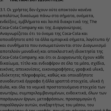
3.1. Οι χρήστες δεν έχουν ούτε αποκτούν κανένα
απολύτως δικαίωμα πάνω στα σήματα, ονόματα,
ενδείξεις, εμβλήματα και λοιπά διακριτικά της The
Coca‑Cola Company και της Διοργανώτριας.
Αναγνωρίζεται ότι το όνομα της Coca‑Cola και
οποιοδήποτε από τα άλλα εμπορικά σήματα, λογότυπα ή/
και συνθήματα που ενσωματώνονται στον Διαγωνισμό
αποτελούν μοναδική και αποκλειστική ιδιοκτησία της
Coca‑Cola Company, και ότι οι Διοργανωτές έχουν κάθε
δικαίωμα, τίτλο και ενδιαφέρον σε όλα τα μέσα, σχέδια,
εικόνες, απεικονίσεις, εικονογραφήσεις, γραφικά υλικά,
ιδιόκτητες πληροφορίες, καθώς και οποιαδήποτε
συνοδευτικά έγγραφα ή άλλα γραπτά στοιχεία, υλικά ή
άυλα, και όλα τα νομικά προστατευόμενα στοιχεία των
ανωτέρω, συμπεριλαμβανομένων, ενδεικτικά, όλων των
παράγωγων έργων, μεταφράσεων, προσαρμογών ή
παραλλαγών αυτών, ανεξαρτήτως του μέσου, του
μορφοτύπου ή της μορφής, που είναι σήμερα γνωστά ή θα