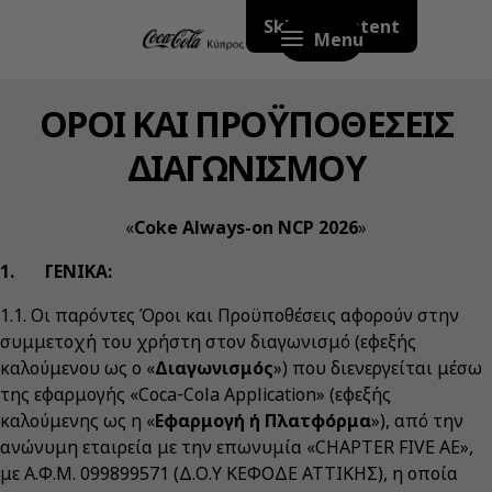
Skip to content
Menu
ΟΡΟΙ ΚΑΙ ΠΡΟΫΠΟΘΕΣΕΙΣ
ΔΙΑΓΩΝΙΣΜΟΥ
«
Coke Always-on NCP 2026
»
1. ΓΕΝΙΚΑ:
1.1. Οι παρόντες Όροι και Προϋποθέσεις αφορούν στην
συμμετοχή του χρήστη στον διαγωνισμό (εφεξής
καλούμενου ως ο «
Διαγωνισμός
») που διενεργείται μέσω
της εφαρμογής «Coca‑Cola Application» (εφεξής
καλούμενης ως η «
Εφαρμογή ή Πλατφόρμα
»), από την
ανώνυμη εταιρεία με την επωνυμία «CHAPTER FIVE ΑΕ»,
με Α.Φ.Μ. 099899571 (Δ.Ο.Υ ΚΕΦΟΔΕ ΑΤΤΙΚΗΣ), η οποία