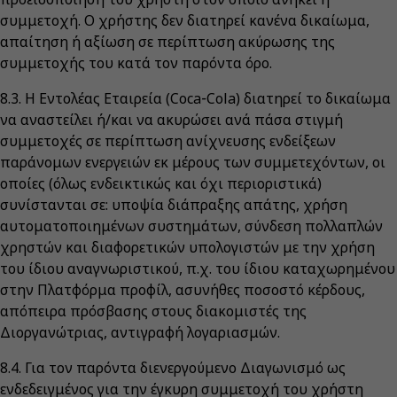
συμμετοχή. Ο χρήστης δεν διατηρεί κανένα δικαίωμα,
απαίτηση ή αξίωση σε περίπτωση ακύρωσης της
συμμετοχής του κατά τον παρόντα όρο.
8.3. Η Εντολέας Εταιρεία (Coca‑Cola) διατηρεί το δικαίωμα
να αναστείλει ή/και να ακυρώσει ανά πάσα στιγμή
συμμετοχές σε περίπτωση ανίχνευσης ενδείξεων
παράνομων ενεργειών εκ μέρους των συμμετεχόντων, οι
οποίες (όλως ενδεικτικώς και όχι περιοριστικά)
συνίστανται σε: υποψία διάπραξης απάτης, χρήση
αυτοματοποιημένων συστημάτων, σύνδεση πολλαπλών
χρηστών και διαφορετικών υπολογιστών με την χρήση
του ίδιου αναγνωριστικού, π.χ. του ίδιου καταχωρημένου
στην Πλατφόρμα προφίλ, ασυνήθες ποσοστό κέρδους,
απόπειρα πρόσβασης στους διακομιστές της
Διοργανώτριας, αντιγραφή λογαριασμών.
8.4. Για τον παρόντα διενεργούμενο Διαγωνισμό ως
ενδεδειγμένος για την έγκυρη συμμετοχή του χρήστη