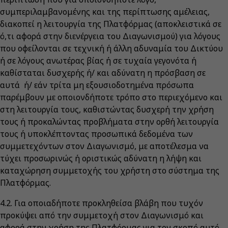
συμπεριλαμβανομένης και της περίπτωσης αμέλειας,
διακοπεί η λειτουργία της Πλατφόρμας (αποκλειστικά σε
ό,τι αφορά στην διενέργεια του Διαγωνισμού) για λόγους
που οφείλονται σε τεχνική ή άλλη αδυναμία του Δικτύου
ή σε λόγους ανωτέρας βίας ή σε τυχαία γεγονότα ή
καθίσταται δυσχερής ή/ και αδύνατη η πρόσβαση σε
αυτά ή/ εάν τρίτα μη εξουσιοδοτημένα πρόσωπα
παρέμβουν με οποιονδήποτε τρόπο στο περιεχόμενο και
στη λειτουργία τους, καθιστώντας δυσχερή την χρήση
τους ή προκαλώντας προβλήματα στην ορθή λειτουργία
τους ή υποκλέπτοντας προσωπικά δεδομένα των
συμμετεχόντων στον Διαγωνισμό, με αποτέλεσμα να
τύχει προσωρινώς ή οριστικώς αδύνατη η λήψη και
καταχώρηση συμμετοχής του χρήστη στο σύστημα της
Πλατφόρμας.
4.2. Για οποιαδήποτε προκληθείσα βλάβη που τυχόν
προκύψει από την συμμετοχή στον Διαγωνισμό και
αφορά στην χρήση της Πλατφόρμας για τον σκοπό αυτό,