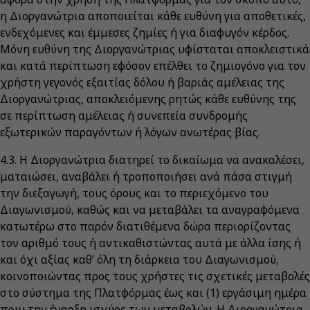
η Διοργανώτρια αποποιείται κάθε ευθύνη για αποθετικές,
ενδεχόμενες και έμμεσες ζημίες ή για διαφυγόν κέρδος.
Μόνη ευθύνη της Διοργανώτριας υφίσταται αποκλειστικά
και κατά περίπτωση εφόσον επέλθει το ζημιογόνο για τον
χρήστη γεγονός εξαιτίας δόλου ή βαριάς αμέλειας της
Διοργανώτριας, αποκλειόμενης ρητώς κάθε ευθύνης της
σε περίπτωση αμέλειας ή συνεπεία συνδρομής
εξωτερικών παραγόντων ή λόγων ανωτέρας βίας.
4.3. Η Διοργανώτρια διατηρεί το δικαίωμα να ανακαλέσει,
ματαιώσει, αναβάλει ή τροποποιήσει ανά πάσα στιγμή
την διεξαγωγή, τους όρους και το περιεχόμενο του
Διαγωνισμού, καθώς και να μεταβάλει τα αναγραφόμενα
κατωτέρω στο παρόν διατιθέμενα δώρα περιορίζοντας
τον αριθμό τους ή αντικαθιστώντας αυτά με άλλα ίσης ή
και όχι αξίας καθ’ όλη τη διάρκεια του Διαγωνισμού,
κοινοποιώντας προς τους χρήστες τις σχετικές μεταβολές
στο σύστημα της Πλατφόρμας έως και (1) εργάσιμη ημέρα
πριν την έναρξη ισχύος των μεταβολών. Η Διοργανώτρια