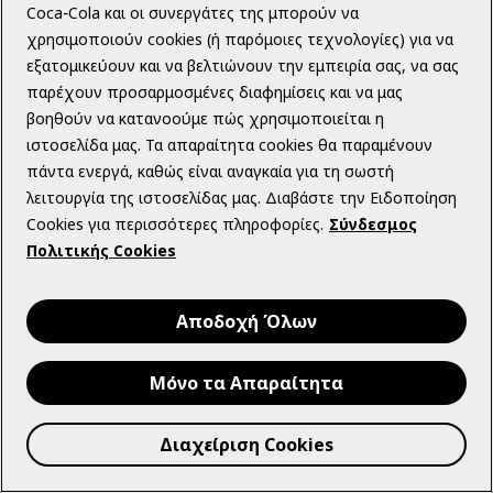
Coca‑Cola και οι συνεργάτες της μπορούν να
υπηρεσία και αποδίδεται μόνον στον ταυτοποιημένο
χρησιμοποιούν cookies (ή παρόμοιες τεχνολογίες) για να
νικητή του, καθίσταται ανεπίδεκτο μεταβιβάσεως και μη
εξατομικεύουν και να βελτιώνουν την εμπειρία σας, να σας
ανταλλάξιμο με χρηματικό αντίτιμοενώ δεν μπορεί να
παρέχουν προσαρμοσμένες διαφημίσεις και να μας
ζητηθεί η αντικατάστασή του με άλλα προϊόντα ή
βοηθούν να κατανοούμε πώς χρησιμοποιείται η
υπηρεσίες.
ιστοσελίδα μας. Τα απαραίτητα cookies θα παραμένουν
13.2. Για την εξυπηρέτηση των χρηστών, η Διοργανώτρια
πάντα ενεργά, καθώς είναι αναγκαία για τη σωστή
παραθέτει στο πλαίσιο του Διαγωνισμού επί της
λειτουργία της ιστοσελίδας μας. Διαβάστε την Ειδοποίηση
Πλατφόρμας περιγραφή των διατιθέμενων ως δώρων
Cookies για περισσότερες πληροφορίες.
Σύνδεσμος
προϊόντων και υπηρεσιών.Παρόλα αυτά, και κατά την
Πολιτικής Cookies
ισχύουσα νομοθεσία, η Διοργανώτρια δεν εγγυάται ότι οι
περιγραφές των δώρων ως προς τα χαρακτηριστικά τους
Αποδοχή Όλων
ανταποκρίνονται 100% στην πραγματική τους
κατάσταση. Η Διοργανώτρια καταβάλλει κάθε δυνατή
προσπάθεια με στόχο την πληρέστερη και αξιόπιστη
Μόνο τα Απαραίτητα
ενημέρωση των χρηστών αναφορικά με την κατάσταση
των διατιθέμενων δώρων.
Διαχείριση Cookies
13.3. Για την διάθεση των δώρων δεν εφαρμόζονται οι