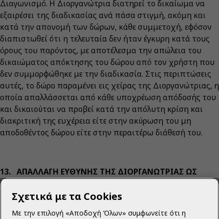
Διαγωνισμό. Η Διοργανώτρια διατηρεί το δικαίωμα να
εξαιρέσει της διαδικασίας ανά πάσα στιγμή, ακόμη και
κατά την απονομή των δώρων, κάθε συμμετοχή, εφόσον
διαπιστωθεί ότι η τελευταία δεν ήταν έγκυρη κατά τους
όρους του παρόντος, με αποτέλεσμα την απώλεια του
δικαιώματος απόκτησης του δώρου από τον χρήστη που
δεν συμμορφώθηκε με την διαδικασία. Στις περιπτώσεις
αυτές, το δώρο παραμένει εις χείρας της Διοργανώτριας, η
οποία απαλλάσσεται από κάθε υποχρέωση απόδοσής του
και δικαιούται να προβεί κατά την απόλυτη κρίση και
διακριτική της ευχέρεια είτε στην ακύρωση του μη
αποδοθέντος δώρου είτε στην περαιτέρω διάθεσή του.
13. ΑΠΑΛΛΑΓΗ ΕΥΘΥΝΗΣ ΤΗΣ ΔΙΟΡΓΑΝΩΤΡΙΑΣ ΩΣ
ΠΡΟΣ ΤΑ ΔΙΑΤΙΘΕΜΕΝΑ ΔΩΡΑ:
Σχετικά με τα Cookies
13.1 Κάθε δώρο που διατίθεται στους νικητές του
Με την επιλογή «Αποδοχή Όλων» συμφωνείτε ότι η
Διαγωνισμού ανταποκρίνεται σε ορισμένο προϊόν ή