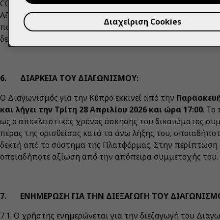
COMPANY», «COCA-COLA ΕΛΛΑΣ AE», «COCA-COLA SERVICES
ΑΒΕΕ», καθώς και όλων των συνδεδεμένων με αυτές εταιρι
Διαχείριση Cookies
παραπάνω, ρητώς εξαιρούνται από τον Διαγωνισμό, ομοίω
δευτέρου (β’) βαθμού συγγένειας εξαιρούνται της συμμετ
6. ΔΙΑΡΚΕΙΑ ΤΟΥ ΔΙΑΓΩΝΙΣΜΟΥ:
Ο Διαγωνισμός για την Κύπρο εκκινεί από την
Παρασκευή 
και λήγει την Τρίτη 28 Απριλίου 2026 και ώρα 17:00
. Το
ως ο αποκλειστικός χρόνος άσκησης του δικαιώματος συ
πέρας της ορισθείσας κατά τα άνω λήξης του, οποιαδήποτ
δεκτή από το σύστημα της Πλατφόρμας. Στην περίπτωση 
οποιαδήποτε αξίωση από την απόπειρα συμμετοχής του.
7. ΕΝΗΜΕΡΩΣΗ ΓΙΑ ΤΗΝ ΔΙΕΞΑΓΩΓΗ ΤΟΥ ΔΙΑΓΩΝΙΣΜ
7.1. Ο χρήστης ενημερώνεται για την διεξαγωγή του Διαγ