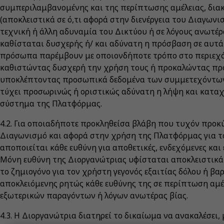
συμπεριλαμβανομένης και της περίπτωσης αμέλειας, διακ
(αποκλειστικά σε ό,τι αφορά στην διενέργεια του Διαγωνισ
τεχνική ή άλλη αδυναμία του Δικτύου ή σε λόγους ανωτέρα
καθίσταται δυσχερής ή/ και αδύνατη η πρόσβαση σε αυτά
πρόσωπα παρέμβουν με οποιονδήποτε τρόπο στο περιεχόμ
καθιστώντας δυσχερή την χρήση τους ή προκαλώντας προ
υποκλέπτοντας προσωπικά δεδομένα των συμμετεχόντων
τύχει προσωρινώς ή οριστικώς αδύνατη η λήψη και κατ
σύστημα της Πλατφόρμας.
4.2. Για οποιαδήποτε προκληθείσα βλάβη που τυχόν προκ
Διαγωνισμό και αφορά στην χρήση της Πλατφόρμας για τ
αποποιείται κάθε ευθύνη για αποθετικές, ενδεχόμενες και 
Μόνη ευθύνη της Διοργανώτριας υφίσταται αποκλειστικά
το ζημιογόνο για τον χρήστη γεγονός εξαιτίας δόλου ή βα
αποκλειόμενης ρητώς κάθε ευθύνης της σε περίπτωση αμέ
εξωτερικών παραγόντων ή λόγων ανωτέρας βίας.
4.3. Η Διοργανώτρια διατηρεί το δικαίωμα να ανακαλέσει,