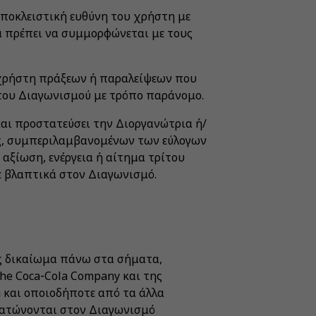
αποκλειστική ευθύνη του χρήστη με
α πρέπει να συμμορφώνεται με τους
ν χρήστη πράξεων ή παραλείψεων που
 του Διαγωνισμού με τρόπο παράνομο.
και προστατεύσει την Διοργανώτρια ή/
ος, συμπεριλαμβανομένων των εύλογων
ξίωση, ενέργεια ή αίτημα τρίτου
ε βλαπτικά στον Διαγωνισμό.
ως δικαίωμα πάνω στα σήματα,
The Coca‑Cola Company και της
a και οποιοδήποτε από τα άλλα
ματώνονται στον Διαγωνισμό