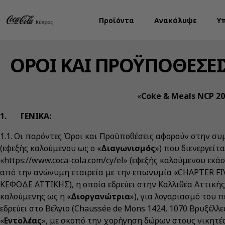
Προϊόντα
Ανακάλυψε
Υ
ΟΡΟΙ ΚΑΙ ΠΡΟΫΠΟΘΕΣΕ
«
Coke & Meals NCP 2
1. ΓΕΝΙΚΑ:
1.1. Οι παρόντες Όροι και Προϋποθέσεις αφορούν στην σ
(εφεξής καλούμενου ως ο «
Διαγωνισμός
») που διενεργείτ
«https://www.coca-cola.com/cy/el» (εφεξής καλούμενου εκά
από την ανώνυμη εταιρεία με την επωνυμία «CHAPTER FIVE
ΚΕΦΟΔΕ ΑΤΤΙΚΗΣ), η οποία εδρεύει στην Καλλιθέα Αττικής
καλούμενης ως η «
Διοργανώτρια
»), για λογαριασμό του 
εδρεύει στο Βέλγιο (Chaussée de Mons 1424, 1070 Βρυξέλλε
«
Εντολέας
», με σκοπό την χορήγηση δώρων στους νικητέ