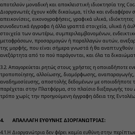
αποτελούν μοναδική και αποκλειστική ιδιοκτησία της Coca
Διοργανωτές έχουν κάθε δικαίωμα, τίτλο και ενδιαφέρον σε
απεικονίσεις, εικονογραφήσεις, γραφικά υλικά, ιδιόκτητε
συνοδευτικά έγγραφα ή άλλα γραπτά στοιχεία, υλικά ή άυ
στοιχεία των ανωτέρω, συμπεριλαμβανομένων, ενδεικτικ
μεταφράσεων, προσαρμογών ή παραλλαγών αυτών, ανεξαρ
της μορφής, που είναι σήμερα γνωστά ή θα αναπτυχθούν 
ανεξάρτητα από το πού παράγονται, και όλα τα δικαιώματ
3.2. Απαγορεύεται ρητώς στους χρήστες η οποιαδήποτε ενέ
τροποποίησης, αλλοίωσης, διαμόρφωσης, αναπαραγωγής, 
αναδημοσίευσης, αποστολής δεδομένων με οποιοδήποτε 
παρέχεται στην Πλατφόρμα, στο πλαίσιο διεξαγωγής του 
τρόπο χωρίς την προηγούμενη έγγραφη άδεια της Εντολέω
4. ΑΠΑΛΛΑΓΗ ΕΥΘΥΝΗΣ ΔΙΟΡΓΑΝΩΤΡΙΑΣ:
4.1.Η Διοργανώτρια δεν φέρει καμία ευθύνη στην περίπτω