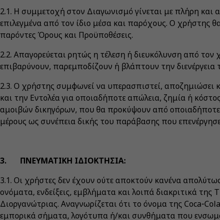
2.1. Η συμμετοχή στον Διαγωνισμό γίνεται με πλήρη και 
επιλεγμένα από τον ίδιο μέσα και παρόχους. Ο χρήστης θ
παρόντες Όρους και Προϋποθέσεις.
2.2. Απαγορεύεται ρητώς η τέλεση ή διευκόλυνση από το
επιβαρύνουν, παρεμποδίζουν ή βλάπτουν την διενέργεια
2.3. Ο χρήστης συμφωνεί να υπερασπιστεί, αποζημιώσει 
και την Εντολέα για οποιαδήποτε απώλεια, ζημία ή κόστ
αμοιβών δικηγόρων, που θα προκύψουν από οποιαδήποτε α
μέρους ως συνέπεια δικής του παράβασης που επενέργησ
3. ΠΝΕΥΜΑΤΙΚΗ ΙΔΙΟΚΤΗΣΙΑ:
3.1. Οι χρήστες δεν έχουν ούτε αποκτούν κανένα απολύτ
ονόματα, ενδείξεις, εμβλήματα και λοιπά διακριτικά της 
Διοργανώτριας. Αναγνωρίζεται ότι το όνομα της Coca‑Col
εμπορικά σήματα, λογότυπα ή/και συνθήματα που ενσω