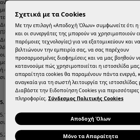
ανά πάσα στιγμή την διεξαγωγή, τους όρους και το περιε
μεταβάλει τα αναγραφόμενα κατωτέρω στο παρόν διατιθέ
Σχετικά με τα Cookies
τους ή αντικαθιστώντας αυτά με άλλα ίσης ή και όχι αξίας
Διαγωνισμού, κοινοποιώντας προς τους χρήστες τις σχετ
Με την επιλογή «Αποδοχή Όλων» συμφωνείτε ότι η 
Πλατφόρμας έως και (1) εργάσιμη ημέρα πριν την έναρξη 
και οι συνεργάτες της μπορούν να χρησιμοποιούν co
Διοργανώτρια μπορεί επίσης να διακόψει ή να ακυρώσει 
παρόμοιες τεχνολογίες) για να εξατομικεύουν και ν
λόγους δημοσίου συμφέροντος ή ανωτέρας βίας. Στις περ
βελτιώνουν την εμπειρία σας, να σας παρέχουν
ουδεμία ευθύνη φέρει έναντι των συμμετεχόντων ή/και ο
προσαρμοσμένες διαφημίσεις και να μας βοηθούν ν
ματαίωσης του Διαγωνισμού οι συμμετέχοντες δεν αποκ
κατανοούμε πώς χρησιμοποιείται η ιστοσελίδα μας.
ή αξίωση κατά της Διοργανώτριας ούτε νομιμοποιούνται 
απαραίτητα cookies θα παραμένουν πάντα ενεργά, κ
συνέχιση του Διαγωνισμού ή οποιαδήποτε αποζημίωση λ
αναγκαία για τη σωστή λειτουργία της ιστοσελίδας 
Διαβάστε την Ειδοποίηση Cookies για περισσότερες
πληροφορίες.
Σύνδεσμος Πολιτικής Cookies
5. ΔΙΚΑΙΩΜΑ ΣΥΜΜΕΤΟΧΗΣ ΣΤΟΝ ΔΙΑΓΩΝΙΣΜΟ:
5.1. Στον Διαγωνισμό μπορούν να λάβουν μέρος όλοι οι κά
Αποδοχή Όλων
συμπληρώσει το 18ο έτος της ηλικίας τους και έχουν δικ
5.2. Οι εργαζόμενοι της Διοργανώτριας, των εταιρειών μ
Μόνο τα Απαραίτητα