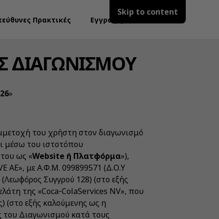
Skip to content
πεύθυνες Πρακτικές
Εγγραφή
ΙΣ ΔΙΑΓΩΝΙΣΜΟΥ
026
»
υμμετοχή του χρήστη στον διαγωνισμό
αι μέσω του ιστοτόπου
στου ως «
Website ή Πλατφόρμα
»),
 ΑΕ», με Α.Φ.Μ. 099899571 (Δ.Ο.Υ
 (Λεωφόρος Συγγρού 128) (στο εξής
πελάτη της «Coca‑ColaServices NV», που
ς) (στο εξής καλούμενης ως η
ς του Διαγωνισμού κατά τους