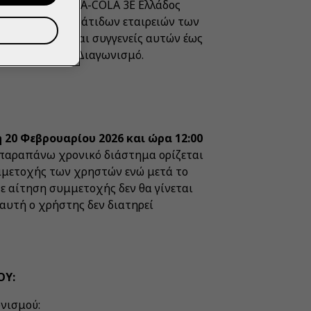
 NV» και «COCA-COLA 3Ε Ελλάδος
ών, ήτοι συνεργάτιδων εταιρειών των
ς οι σύζυγοι και συγγενείς αυτών έως
οχής τους στον Διαγωνισμό.
20 Φεβρουαρίου 2026 και ώρα 12:00
 παραπάνω χρονικό διάστημα ορίζεται
μμετοχής των χρηστών ενώ μετά το
ε αίτηση συμμετοχής δεν θα γίνεται
αυτή ο χρήστης δεν διατηρεί
ΟΥ:
ωνισμού: