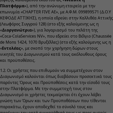
Πλατφόρμα
»), από την ανώνυμη εταιρεία με την
επωνυμία «CHAPTER FIVE ΑΕ», με Α.Φ.Μ. 099899571 (Δ.Ο.Υ
ΚΕΦΟΔΕ ΑΤΤΙΚΗΣ), η οποία εδρεύει στην Καλλιθέα Αττικής
(Λεωφόρος Συγγρού 128) (στο εξής καλούμενης ως η
«
Διοργανώτρια
»), για λογαριασμό του πελάτη της
«Coca‑ColaServices NV», που εδρεύει στο Βέλγιο (Chaussée
de Mons 1424, 1070 Βρυξέλλες) (στο εξής καλούμενης ως η
«
Εντολέας
», με σκοπό την χορήγηση δώρων στους
νικητές του Διαγωνισμού κατά τους ακόλουθους όρους
και προϋποθέσεις.
1.2. Οι χρήστες που επιθυμούν να συμμετέχουν στον
Διαγωνισμό καλούνται όπως διαβάσουν προσεκτικά τους
παρόντες Όρους και Προϋποθέσεις κατά την είσοδό τους
στην Πλατφόρμα. Με την συμμετοχή τους στον
Διαγωνισμό οι χρήστες τεκμαίρεται ότι έχουν λάβει
γνώση των Όρων και των Προϋποθέσεων που τίθενται
παρακάτω, έχουν αποδεχθεί το σύνολό τους και
παρέχουν την ρητή συγκατάθεσή τους ως προς αυτούς