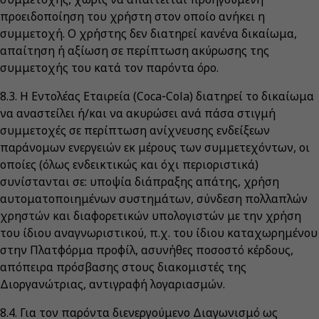
προειδοποίηση του χρήστη στον οποίο ανήκει η
συμμετοχή. Ο χρήστης δεν διατηρεί κανένα δικαίωμα,
απαίτηση ή αξίωση σε περίπτωση ακύρωσης της
συμμετοχής του κατά τον παρόντα όρο.
8.3. Η Εντολέας Εταιρεία (Coca‑Cola) διατηρεί το δικαίωμα
να αναστείλει ή/και να ακυρώσει ανά πάσα στιγμή
συμμετοχές σε περίπτωση ανίχνευσης ενδείξεων
παράνομων ενεργειών εκ μέρους των συμμετεχόντων, οι
οποίες (όλως ενδεικτικώς και όχι περιοριστικά)
συνίστανται σε: υποψία διάπραξης απάτης, χρήση
αυτοματοποιημένων συστημάτων, σύνδεση πολλαπλών
χρηστών και διαφορετικών υπολογιστών με την χρήση
του ίδιου αναγνωριστικού, π.χ. του ίδιου καταχωρημένου
στην Πλατφόρμα προφίλ, ασυνήθες ποσοστό κέρδους,
απόπειρα πρόσβασης στους διακομιστές της
Διοργανώτριας, αντιγραφή λογαριασμών.
8.4. Για τον παρόντα διενεργούμενο Διαγωνισμό ως