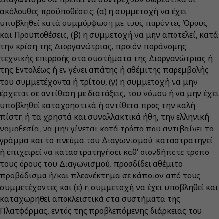
ακόλουθες προϋποθέσεις: (α) η συμμετοχή να έχει
υποβληθεί κατά συμμόρφωση με τους παρόντες Όρους
και Προϋποθέσεις, (β) η συμμετοχή να μην αποτελεί, κατά
την κρίση της Διοργανώτριας, προϊόν παράνομης
τεχνικής επιρροής στα συστήματα της Διοργανώτριας ή
της Εντολέως ή εν γένει απάτης ή αθέμιτης παρεμβολής
του συμμετέχοντα ή τρίτου, (γ) η συμμετοχή να μην
έρχεται σε αντίθεση με διατάξεις, του νόμου ή να μην έχει
υποβληθεί καταχρηστικά ή αντίθετα προς την καλή
πίστη ή τα χρηστά και συναλλακτικά ήθη, την ελληνική
νομοθεσία, να μην γίνεται κατά τρόπο που αντιβαίνει το
γράμμα και το πνεύμα του Διαγωνισμού, καταστρατηγεί
ή επιχειρεί να καταστρατηγήσει καθ’ οιονδήποτε τρόπο
τους όρους του Διαγωνισμού, προσδίδει αθέμιτο
προβάδισμα ή/και πλεονέκτημα σε κάποιον από τους
συμμετέχοντες και (ε) η συμμετοχή να έχει υποβληθεί και
καταχωρηθεί αποκλειστικά στα συστήματα της
Πλατφόρμας, εντός της προβλεπόμενης διάρκειας του