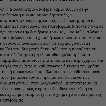
4.1.Η Διοργανώτρια δεν φέρει καμία ευθύνη στην
περίπτωση που για οποιονδήποτε λόγο,
συμπεριλαμβανομένης και της περίπτωσης αμέλειας,
διακοπεί η λειτουργία της Πλατφόρμας (αποκλειστικά σε
ό,τι αφορά στην διενέργεια του Διαγωνισμού) για λόγους
που οφείλονται σε τεχνική ή άλλη αδυναμία του Δικτύου
ή σε λόγους ανωτέρας βίας ή σε τυχαία γεγονότα ή
καθίσταται δυσχερής ή/ και αδύνατη η πρόσβαση σε
αυτά ή/ εάν τρίτα μη εξουσιοδοτημένα πρόσωπα
παρέμβουν με οποιονδήποτε τρόπο στο περιεχόμενο και
στη λειτουργία τους, καθιστώντας δυσχερή την χρήση
τους ή προκαλώντας προβλήματα στην ορθή λειτουργία
τους ή υποκλέπτοντας προσωπικά δεδομένα των
συμμετεχόντων στον Διαγωνισμό, με αποτέλεσμα να
τύχει προσωρινώς ή οριστικώς αδύνατη η λήψη και
καταχώρηση συμμετοχής του χρήστη στο σύστημα της
Πλατφόρμας.