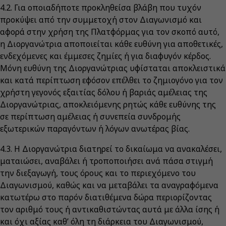
4.2. Για οποιαδήποτε προκληθείσα βλάβη που τυχόν
προκύψει από την συμμετοχή στον Διαγωνισμό και
αφορά στην χρήση της Πλατφόρμας για τον σκοπό αυτό,
η Διοργανώτρια αποποιείται κάθε ευθύνη για αποθετικές,
ενδεχόμενες και έμμεσες ζημίες ή για διαφυγόν κέρδος.
Μόνη ευθύνη της Διοργανώτριας υφίσταται αποκλειστικά
και κατά περίπτωση εφόσον επέλθει το ζημιογόνο για τον
χρήστη γεγονός εξαιτίας δόλου ή βαριάς αμέλειας της
Διοργανώτριας, αποκλειόμενης ρητώς κάθε ευθύνης της
σε περίπτωση αμέλειας ή συνεπεία συνδρομής
εξωτερικών παραγόντων ή λόγων ανωτέρας βίας.
4.3. Η Διοργανώτρια διατηρεί το δικαίωμα να ανακαλέσει,
ματαιώσει, αναβάλει ή τροποποιήσει ανά πάσα στιγμή
την διεξαγωγή, τους όρους και το περιεχόμενο του
Διαγωνισμού, καθώς και να μεταβάλει τα αναγραφόμενα
κατωτέρω στο παρόν διατιθέμενα δώρα περιορίζοντας
τον αριθμό τους ή αντικαθιστώντας αυτά με άλλα ίσης ή
και όχι αξίας καθ’ όλη τη διάρκεια του Διαγωνισμού,