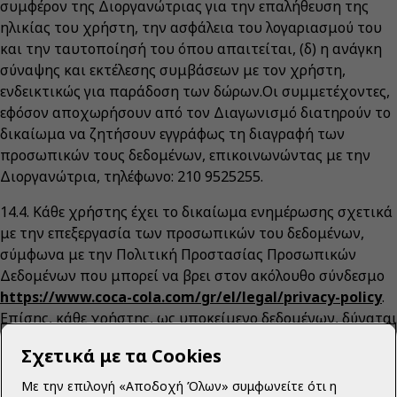
συμφέρον της Διοργανώτριας για την επαλήθευση της
ηλικίας του χρήστη, την ασφάλεια του λογαριασμού του
και την ταυτοποίησή του όπου απαιτείται, (δ) η ανάγκη
σύναψης και εκτέλεσης συμβάσεων με τον χρήστη,
ενδεικτικώς για παράδοση των δώρων.Οι συμμετέχοντες,
εφόσον αποχωρήσουν από τον Διαγωνισμό διατηρούν το
δικαίωμα να ζητήσουν εγγράφως τη διαγραφή των
προσωπικών τους δεδομένων, επικοινωνώντας με την
Διοργανώτρια, τηλέφωνο: 210 9525255.
14.4. Κάθε χρήστης έχει το δικαίωμα ενημέρωσης σχετικά
με την επεξεργασία των προσωπικών του δεδομένων,
σύμφωνα με την Πολιτική Προστασίας Προσωπικών
Δεδομένων που μπορεί να βρει στον ακόλουθο σύνδεσμο
https://www.coca-cola.com/gr/el/legal/privacy-policy
.
Επίσης, κάθε χρήστης, ως υποκείμενο δεδομένων, δύναται
να ασκήσει οποιαδήποτε στιγμή τα δικαιώματά του,
Σχετικά με τα Cookies
όπως αυτά προβλέπονται στο Γενικό Κανονισμό
Προστασίας Προσωπικών Δεδομένων (ΓΚΠΔ) 679/2016 Ε.Ε.
Με την επιλογή «Αποδοχή Όλων» συμφωνείτε ότι η