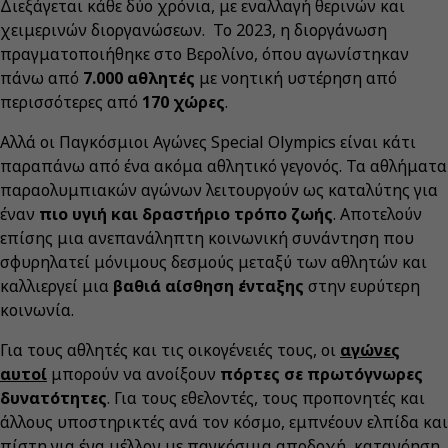
Διεξάγεται κάθε δύο χρόνια, με εναλλαγή θερινών και
χειμερινών διοργανώσεων. Το 2023, η διοργάνωση
πραγματοποιήθηκε στο Βερολίνο, όπου αγωνίστηκαν
πάνω από
7.000 αθλητές
με νοητική υστέρηση από
περισσότερες από
170 χώρες
.
Αλλά οι Παγκόσμιοι Αγώνες Special Olympics είναι κάτι
παραπάνω από ένα ακόμα αθλητικό γεγονός. Τα αθλήματα
παραολυμπιακών αγώνων λειτουργούν ως καταλύτης για
έναν
πιο υγιή και δραστήριο τρόπο ζωής
. Αποτελούν
επίσης μια ανεπανάληπτη κοινωνική συνάντηση που
σφυρηλατεί μόνιμους δεσμούς μεταξύ των αθλητών και
καλλιεργεί μια
βαθιά αίσθηση ένταξης
στην ευρύτερη
κοινωνία.
Για τους αθλητές και τις οικογένειές τους, οι
αγώνες
αυτοί
μπορούν να ανοίξουν
πόρτες σε πρωτόγνωρες
δυνατότητες
. Για τους εθελοντές, τους προπονητές και
άλλους υποστηρικτές ανά τον κόσμο, εμπνέουν ελπίδα και
πίστη για ένα μέλλον με παγκόσμια αποδοχή, κατανόηση