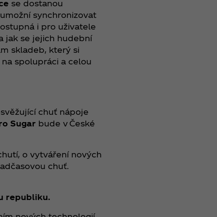
ce
se dostanou
 umožní synchronizovat
stupná i pro uživatele
a jak se jejich hudební
m skladeb, který si
 na spolupráci a celou
věžující chuť nápoje
ro Sugar
bude v České
hutí, o vytváření nových
 nadčasovou chuť.
 republiku.
ním nových technologií,