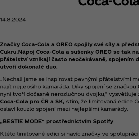
Coca‑Col
14.8.2024
Značky Coca‑Cola a OREO spojily své síly a předs
Cukru.Nápoj Coca‑Cola a sušenky OREO se tak na ur
přátelství vznikají často neočekávaně, spojením d
utvoří dokonalé duo.
„Nechali jsme se inspirovat pevnými přátelstvími me
najít nejlepšího kamaráda. Díky spojení se značkou
nyní tvoří dočasně nerozlučnou dvojku,“ vysvětluj
Coca‑Cola pro ČR a SK,
s tím, že limitovaná edic
oslaví kouzlo spojení mezi nejlepšími kamarády.
„BESTIE MODE“ prostřednictvím Spotify
K této limitované edici si navíc značky ve spoluprác