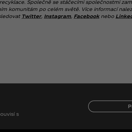
ecyklace. Společně se stáčecími společnostmi zam
stním komunitám po celém světě. Více informací nal
sledovat
Twitter
,
Instagram
,
Facebook
nebo
Linke
P
ouvisí s