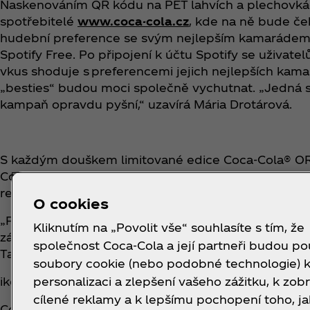
Naskenováním QR kódu na PET lahvích a plechovk
spotřebitelé
www.coca-cola.cz
, kde na ně bude č
hudební preference se svým nejlepším kamarádem pr
Spotify Free. Po připojení k účtu Spotify se uživate
vkus shoduje s preferencemi jejich nejlepších kama
„besties“ budou moci společně vychutnat. „Jedná se
kampaň opravdu pyšní,“ uzavírá Mária Drotárová.
S každým douškem limitované edice Coca‑Cola® ORE
Coca‑Cola spolu s tóny inspirovanými právě sušen
republice k dostání od začátku září do vyprodání z
O cookies
„Představte si kouzlo, když se OREO sušenka, spojí 
Kliknutím na „Povolit vše“ souhlasíte s tím, že
zážitků a sdílení radosti s přáteli. Coca‑Cola a ORE
společnost Coca‑Cola a její partneři budou po
Tajemství výroby obou
soubory cookie (nebo podobné technologie) 
personalizaci a zlepšení vašeho zážitku, k zob
ikon je konečně prozrazeno,“ říká
Kateřina Žiaková
cílené reklamy a k lepšímu pochopení toho, ja
Coca‑Cola® OREO™ Zero Sugar Limited Edition je ne