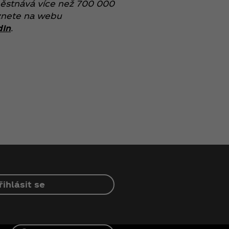
ěstnává více než 700 000
eznete na webu
dIn
.
řihlásit se