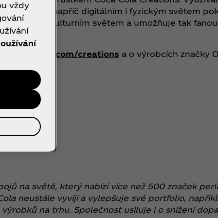
ou vždy
ením zážitků napříč digitálním i fyzickým světem po
gování
 s kreativním kulturním světem a umožňuje tak fano
užívání
oužívání
w.coca-cola.com/creations
a o výrobcích značky
ů na světě, který nabízí více než 500 značek perli
a neustále vyvíjí a vylepšuje své portfolio, napřík
ýrobků na trhu. Společnost usiluje i o snížení dopad