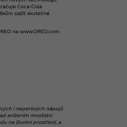
kračuje Coca‑Cola
uškům zažít skutečné
 OREO na www.OREO.com.
vých i neperlivých nápojů
lad snížením množství
u na životní prostředí, a