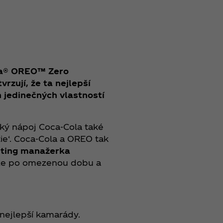
ola® OREO™ Zero
zují, že ta nejlepší
h jedinečných vlastností
cký nápoj Coca‑Cola také
ie‘. Coca‑Cola a OREO tak
eting manažerka
uze po omezenou dobu a
 nejlepší kamarády.