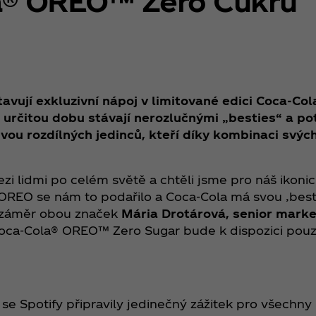
a® OREO™ Zero Cukru
tavují exkluzivní nápoj v limitované edici Coca‑C
čitou dobu stávají nerozlučnými „besties“ a potvr
vou rozdílných jedinců, kteří díky kombinaci svýc
zi lidmi po celém světě a chtěli jsme pro náš ikoni
 OREO se nám to podařilo a Coca‑Cola má svou ‚best
e záměr obou značek
Mária Drotárová, senior mark
e Coca‑Cola® OREO™ Zero Sugar bude k dispozici po
i se Spotify připravily jedinečný zážitek pro všechny