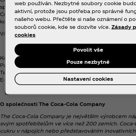
web používán. Nezbytné soubory cookie bud
spoluprací se značkami, umělci i designéry a vytvář
aktivní, protože jsou potřeba pro správné fun
Creations v propojování ikonické značky Coca‑Cola
našeho webu. Přečtěte si naše oznámení o po
kouzlo Coca‑Cola®.
souborů cookie, kde se dozvíte více.
Zásady p
Více informací o Coca‑Cola Creations najdete na
ww
cookies
Povolit vše
Kontakt pro média:
Pouze nezbytné
Pavla Pokorná | FleishmanHillard
Telefon: +420 777 228 276
Nastavení cookies
E-mail:
pokorna@fleishman.com
O společnosti The Coca‑Cola Company
The Coca‑Cola Company je největším výrobcem nápoj
svým spotřebitelům ve více než 200 zemích. Coca‑Col
cukru v nápojích nebo představováním inovativních v