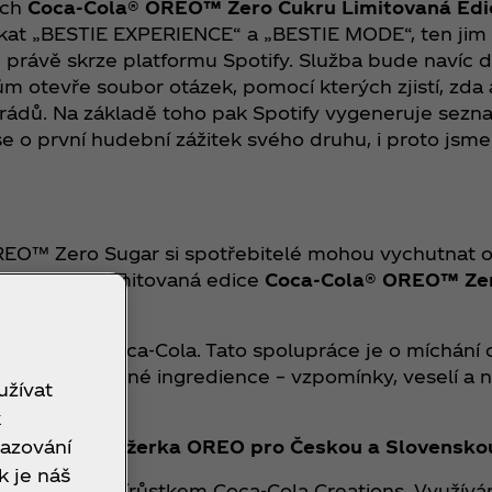
ách
Coca‑Cola® OREO™ Zero Cukru Limitovaná Edi
ekat „BESTIE EXPERIENCE“ a „BESTIE MODE“, ten jim
ávě skrze platformu Spotify. Služba bude navíc do
lům otevře soubor otázek, pomocí kterých zjistí, zda 
rádů. Na základě toho pak Spotify vygeneruje sezna
 o první hudební zážitek svého druhu, i proto jsme
O™ Zero Sugar si spotřebitelé mohou vychutnat os
kami OREO. Limitovaná edice
Coca‑Cola® OREO™ Ze
ásob.
s nápojem Coca‑Cola. Tato spolupráce je o míchání c
O spojily své tajné ingredience – vzpomínky, veselí a
užívat
k
razování
, brand manažerka OREO pro Českou a Slovenskou
k je náš
jnovějším přírůstkem Coca‑Cola Creations. Využívá