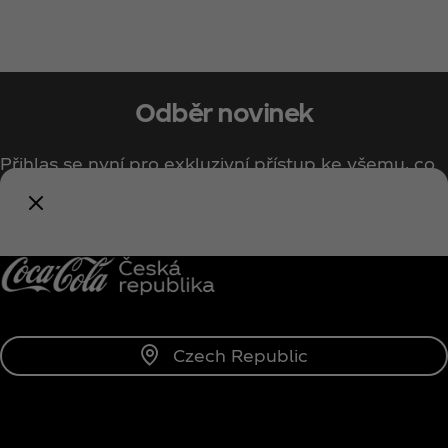
Odběr novinek
Přihlas se nyní pro exkluzivní přístup ke všemu, co
souvisí s Coca‑Cola!
Přihlásit se
Czech Republic