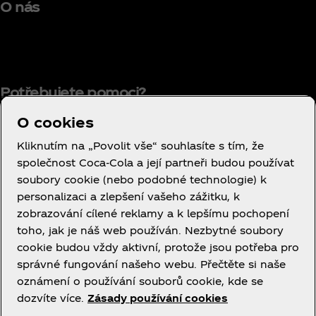
O nás
Potřebujete pomoci?
O cookies
Kliknutím na „Povolit vše“ souhlasíte s tím, že
společnost Coca‑Cola a její partneři budou používat
Smluvní podmínky používání
soubory cookie (nebo podobné technologie) k
Oznámení o ochraně osobních údajů
personalizaci a zlepšení vašeho zážitku, k
spotřebitelů
zobrazování cílené reklamy a k lepšímu pochopení
Nastavení souborů cookie
toho, jak je náš web používán. Nezbytné soubory
cookie budou vždy aktivní, protože jsou potřeba pro
Oznámení o souborech cookie
správné fungování našeho webu. Přečtěte si naše
Prohlášení o přístupnosti
oznámení o používání souborů cookie, kde se
dozvíte více.
Zásady používání cookies