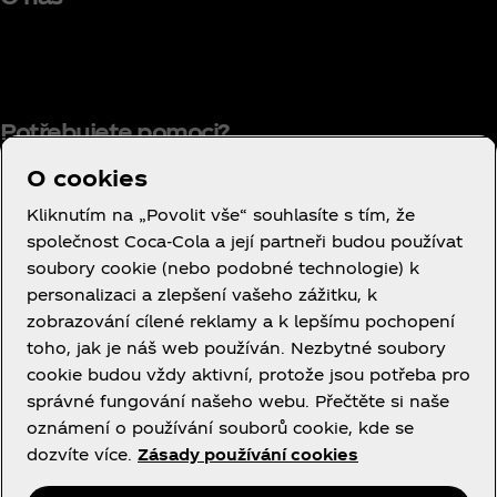
Potřebujete pomoci?
O cookies
Kliknutím na „Povolit vše“ souhlasíte s tím, že
společnost Coca‑Cola a její partneři budou používat
Smluvní podmínky používání
soubory cookie (nebo podobné technologie) k
Oznámení o ochraně osobních údajů
personalizaci a zlepšení vašeho zážitku, k
spotřebitelů
zobrazování cílené reklamy a k lepšímu pochopení
Nastavení souborů cookie
toho, jak je náš web používán. Nezbytné soubory
cookie budou vždy aktivní, protože jsou potřeba pro
Oznámení o souborech cookie
správné fungování našeho webu. Přečtěte si naše
Prohlášení o přístupnosti
oznámení o používání souborů cookie, kde se
dozvíte více.
Zásady používání cookies