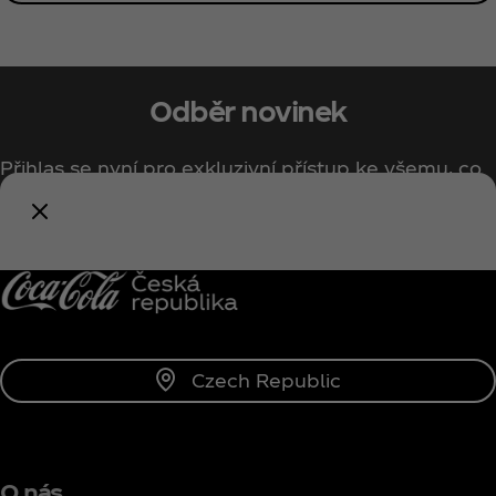
Odběr novinek
Přihlas se nyní pro exkluzivní přístup ke všemu, co
souvisí s Coca‑Cola!
Přihlásit se
Czech Republic
O nás