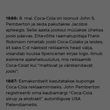
1886:
8. mai. Coca‑Cola on loonud John S.
Pemberton ja seda pakutakse Jacobsi
apteegis. Selle aasta jooksul müüakse üheksa
jooki päevas. Ettevõtte raamatupidaja Frank
Robinson nimetab jooki Coca‑Colaks ja leides,
et kaks C-d näeksid reklaamis head välja,
visandab kuulsa Spencerian kirjas logo. Ilmub
esimene ajalehekuulutus, mis reklaamib
Coca‑Colat kui “maitsvat ja värskendavat
jooki”.
1887:
Esmakordselt kasutatakse kuponge
Coca‑Cola reklaamimiseks. John Pemberton
registreerib oma kaubamärgi “Coca‑Cola
siirup ja ekstrakt” autoriõiguse USA
Patendiametis.