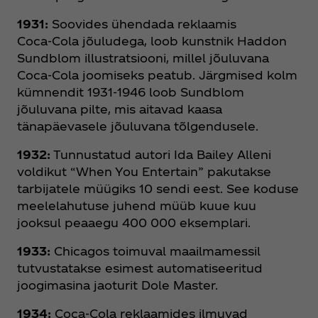
1931:
Soovides ühendada reklaamis
Coca‑Cola jõuludega, loob kunstnik Haddon
Sundblom illustratsiooni, millel jõuluvana
Coca‑Cola joomiseks peatub. Järgmised kolm
kümnendit 1931-1946 loob Sundblom
jõuluvana pilte, mis aitavad kaasa
tänapäevasele jõuluvana tõlgendusele.
1932:
Tunnustatud autori Ida Bailey Alleni
voldikut “When You Entertain” pakutakse
tarbijatele müügiks 10 sendi eest. See koduse
meelelahutuse juhend müüb kuue kuu
jooksul peaaegu 400 000 eksemplari.
1933:
Chicagos toimuval maailmamessil
tutvustatakse esimest automatiseeritud
joogimasina jaoturit Dole Master.
1934:
Coca‑Cola reklaamides ilmuvad