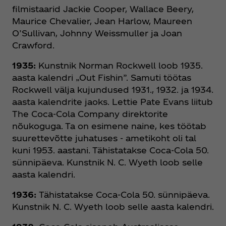
filmistaarid Jackie Cooper, Wallace Beery,
Maurice Chevalier, Jean Harlow, Maureen
O’Sullivan, Johnny Weissmuller ja Joan
Crawford.
1935:
Kunstnik Norman Rockwell loob 1935.
aasta kalendri „Out Fishin”. Samuti töötas
Rockwell välja kujundused 1931., 1932. ja 1934.
aasta kalendrite jaoks. Lettie Pate Evans liitub
The Coca‑Cola Company direktorite
nõukoguga. Ta on esimene naine, kes töötab
suurettevõtte juhatuses - ametikoht oli tal
kuni 1953. aastani. Tähistatakse Coca‑Cola 50.
sünnipäeva. Kunstnik N. C. Wyeth loob selle
aasta kalendri.
1936:
Tähistatakse Coca‑Cola 50. sünnipäeva.
Kunstnik N. C. Wyeth loob selle aasta kalendri.