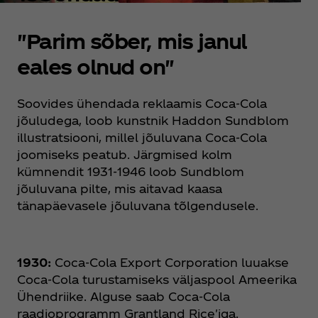
"Parim sõber, mis janul
eales olnud on"
Soovides ühendada reklaamis Coca‑Cola
jõuludega, loob kunstnik Haddon Sundblom
illustratsiooni, millel jõuluvana Coca‑Cola
joomiseks peatub. Järgmised kolm
kümnendit 1931-1946 loob Sundblom
jõuluvana pilte, mis aitavad kaasa
tänapäevasele jõuluvana tõlgendusele.
1930:
Coca‑Cola Export Corporation luuakse
Coca‑Cola turustamiseks väljaspool Ameerika
Ühendriike. Alguse saab Coca‑Cola
raadioprogramm Grantland Rice'iga.