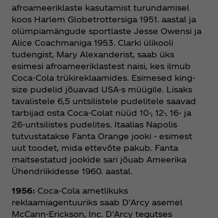
afroameeriklaste kasutamist turundamisel
koos Harlem Globetrottersiga 1951. aastal ja
olümpiamängude sportlaste Jesse Owensi ja
Alice Coachmaniga 1953. Clarki ülikooli
tudengist, Mary Alexanderist, saab üks
esimesi afroameeriklastest naisi, kes ilmub
Coca‑Cola trükireklaamides. Esimesed king-
size pudelid jõuavad USA-s müügile. Lisaks
tavalistele 6,5 untsilistele pudelitele saavad
tarbijad osta Coca‑Colat nüüd 10-, 12-, 16- ja
26-untsilistes pudelites. Itaalias Napolis
tutvustatakse Fanta Orange jooki - esimest
uut toodet, mida ettevõte pakub. Fanta
maitsestatud jookide sari jõuab Ameerika
Ühendriikidesse 1960. aastal.
1956:
Coca‑Cola ametlikuks
reklaamiagentuuriks saab D’Arcy asemel
McCann-Erickson, Inc. D’Arcy tegutses