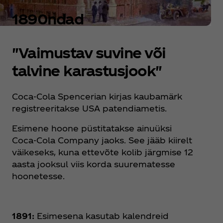
1890ndad
"Vaimustav suvine või
talvine karastusjook"
Coca‑Cola Spencerian kirjas kaubamärk
registreeritakse USA patendiametis.
Esimene hoone püstitatakse ainuüksi
Coca‑Cola Company jaoks. See jääb kiirelt
väikeseks, kuna ettevõte kolib järgmise 12
aasta jooksul viis korda suurematesse
hoonetesse.
1891:
Esimesena kasutab kalendreid