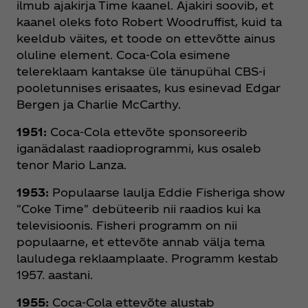
ilmub ajakirja Time kaanel. Ajakiri soovib, et
kaanel oleks foto Robert Woodruffist, kuid ta
keeldub väites, et toode on ettevõtte ainus
oluline element. Coca‑Cola esimene
telereklaam kantakse üle tänupühal CBS-i
pooletunnises erisaates, kus esinevad Edgar
Bergen ja Charlie McCarthy.
1951:
Coca‑Cola ettevõte sponsoreerib
iganädalast raadioprogrammi, kus osaleb
tenor Mario Lanza.
1953:
Populaarse laulja Eddie Fisheriga show
"Coke Time" debüteerib nii raadios kui ka
televisioonis. Fisheri programm on nii
populaarne, et ettevõte annab välja tema
lauludega reklaamplaate. Programm kestab
1957. aastani.
1955:
Coca‑Cola ettevõte alustab