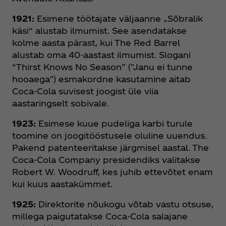
1921:
Esimene töötajate väljaanne „Sõbralik
käsi“ alustab ilmumist. See asendatakse
kolme aasta pärast, kui The Red Barrel
alustab oma 40-aastast ilmumist. Slogani
“Thirst Knows No Season” ("Janu ei tunne
hooaega") esmakordne kasutamine aitab
Coca‑Cola suvisest joogist üle viia
aastaringselt sobivale.
1923:
Esimese kuue pudeliga karbi turule
toomine on joogitööstusele oluline uuendus.
Pakend patenteeritakse järgmisel aastal. The
Coca‑Cola Company presidendiks valitakse
Robert W. Woodruff, kes juhib ettevõtet enam
kui kuus aastakümmet.
1925:
Direktorite nõukogu võtab vastu otsuse,
millega paigutatakse Coca‑Cola salajane