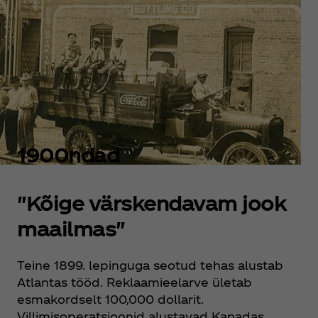
1900ndad
"Kõige värskendavam jook
maailmas"
Teine 1899. lepinguga seotud tehas alustab
Atlantas tööd. Reklaamieelarve ületab
esmakordselt 100,000 dollarit.
Villimisoperatsioonid alustavad Kanadas,