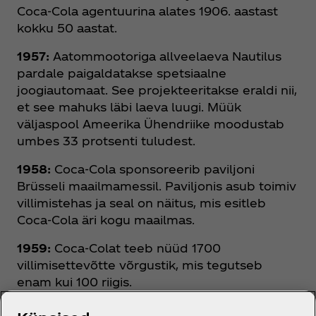
Coca‑Cola agentuurina alates 1906. aastast
kokku 50 aastat.
1957:
Aatommootoriga allveelaeva Nautilus
pardale paigaldatakse spetsiaalne
joogiautomaat. See projekteeritakse eraldi nii,
et see mahuks läbi laeva luugi. Müük
väljaspool Ameerika Ühendriike moodustab
umbes 33 protsenti tuludest.
1958:
Coca‑Cola sponsoreerib paviljoni
Brüsseli maailmamessil. Paviljonis asub toimiv
villimistehas ja seal on näitus, mis esitleb
Coca‑Cola äri kogu maailmas.
1959:
Coca‑Colat teeb nüüd 1700
villimisettevõtte võrgustik, mis tegutseb
enam kui 100 riigis.