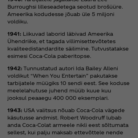
Burroughsi lilleseadetega seotud brošüüre.
Ameerika kodudesse jõuab üle 5 miljoni
voldiku.
1941:
Liikuvad laborid läbivad Ameerika
Ühendriike, et tagada villimisettevõtetes
kvaliteedistandardite säilimine. Tutvustatakse
esimesi Coca‑Cola paberitopse.
1942:
Tunnustatud autori Ida Bailey Alleni
voldikut “When You Entertain” pakutakse
tarbijatele müügiks 10 sendi eest. See koduse
meelelahutuse juhend müüb kuue kuu
jooksul peaaegu 400 000 eksemplari.
1943:
USA valitsus nõuab Coca‑Cola vägede
käsutusse andmist. Robert Woodruff lubab
anda Coca‑Colat armeele nikli eest sõltumata
sellest, kui palju maksab ettevõttele nende