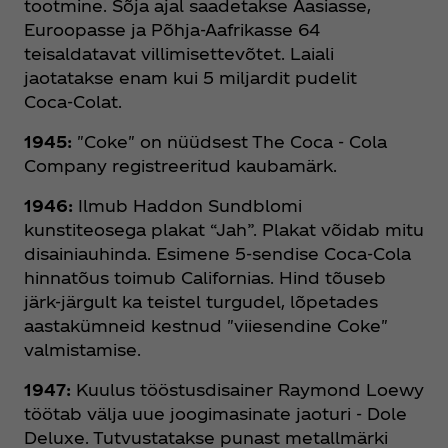
tootmine. Sõja ajal saadetakse Aasiasse,
Euroopasse ja Põhja-Aafrikasse 64
teisaldatavat villimisettevõtet. Laiali
jaotatakse enam kui 5 miljardit pudelit
Coca‑Colat.
1945:
"Coke" on nüüdsest The Coca ‑ Cola
Company registreeritud kaubamärk.
1946:
Ilmub Haddon Sundblomi
kunstiteosega plakat “Jah”. Plakat võidab mitu
disainiauhinda. Esimene 5-sendise Coca‑Cola
hinnatõus toimub Californias. Hind tõuseb
järk-järgult ka teistel turgudel, lõpetades
aastakümneid kestnud "viiesendine Coke"
valmistamise.
1947:
Kuulus tööstusdisainer Raymond Loewy
töötab välja uue joogimasinate jaoturi - Dole
Deluxe. Tutvustatakse punast metallmärki