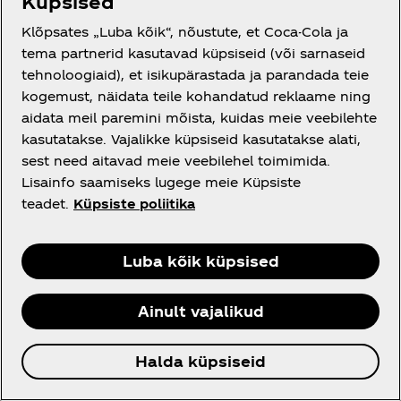
Küpsised
Klõpsates „Luba kõik“, nõustute, et Coca-Cola ja
tema partnerid kasutavad küpsiseid (või sarnaseid
tehnoloogiaid), et isikupärastada ja parandada teie
kogemust, näidata teile kohandatud reklaame ning
aidata meil paremini mõista, kuidas meie veebilehte
kasutatakse. Vajalikke küpsiseid kasutatakse alati,
sest need aitavad meie veebilehel toimimida.
Lisainfo saamiseks lugege meie Küpsiste
teadet.
Küpsiste poliitika
Luba kõik küpsised
1960ndad
Ainult vajalikud
"See on tõeline asi"
Halda küpsiseid