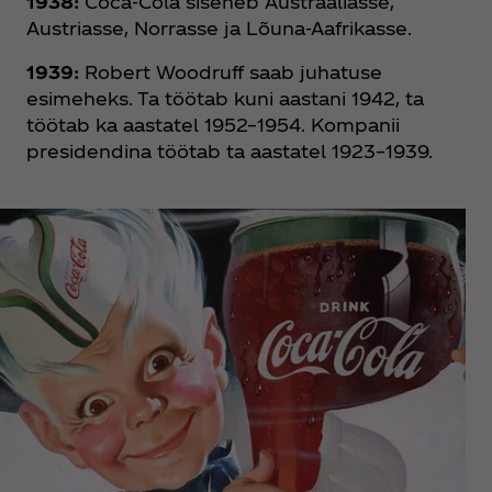
1938:
Coca‑Cola siseneb Austraaliasse,
Austriasse, Norrasse ja Lõuna-Aafrikasse.
1939:
Robert Woodruff saab juhatuse
esimeheks. Ta töötab kuni aastani 1942, ta
töötab ka aastatel 1952–1954. Kompanii
presidendina töötab ta aastatel 1923–1939.