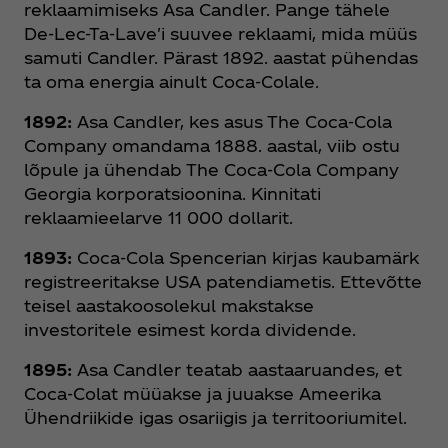
reklaamimiseks Asa Candler. Pange tähele
De-Lec-Ta-Lave'i suuvee reklaami, mida müüs
samuti Candler. Pärast 1892. aastat pühendas
ta oma energia ainult Coca‑Colale.
1892:
Asa Candler, kes asus The Coca‑Cola
Company omandama 1888. aastal, viib ostu
lõpule ja ühendab The Coca‑Cola Company
Georgia korporatsioonina. Kinnitati
reklaamieelarve 11 000 dollarit.
1893:
Coca‑Cola Spencerian kirjas kaubamärk
registreeritakse USA patendiametis. Ettevõtte
teisel aastakoosolekul makstakse
investoritele esimest korda dividende.
1895:
Asa Candler teatab aastaaruandes, et
Coca‑Colat müüakse ja juuakse Ameerika
Ühendriikide igas osariigis ja territooriumitel.