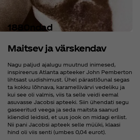
1880ndad
Maitsev ja värskendav
Nagu paljud ajalugu muutnud inimesed,
inspireerus Atlanta apteeker John Pemberton
lihtsast uudishimust. Ühel pärastlõunal segas
ta kokku lõhnava, karamellivärvi vedeliku ja
kui see oli valmis, viis ta selle veidi eemal
asuvasse Jacobsi apteeki. Siin ühendati segu
gaseeritud veega ja seda maitsta saanud
kliendid leidsid, et uus jook on midagi erilist.
Nii pani Jacobsi apteek selle müüki, klaasi
hind oli viis senti (umbes 0,04 eurot).