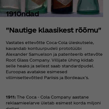
1910ndad
"Nautige klaasikest rõõmu"
Vastates ettevõtte Coca‑Cola üleskutsele,
kavandab kontuurpudeli prototüübi
Alexander Samuelson ja patenteerib ettevõte
Root Glass Company. Villijate ühing kiidab
selle heaks ja sellest saab standardpudel.
Euroopas avatakse esimesed
villimisettevõtted Pariisis ja Bordeaux's.
1911:
The Coca ‑ Cola Company aastane
reklaamieelarve ületab esimest korda miljoni
dollari.