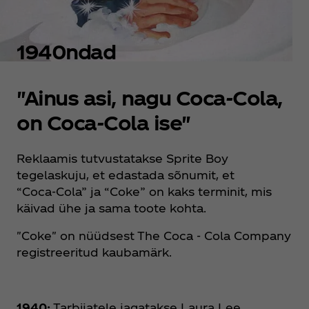
1940ndad
"Ainus asi, nagu Coca‑Cola,
on Coca‑Cola ise"
Reklaamis tutvustatakse Sprite Boy
tegelaskuju, et edastada sõnumit, et
“Coca‑Cola” ja “Coke” on kaks terminit, mis
käivad ühe ja sama toote kohta.
"Coke" on nüüdsest The Coca ‑ Cola Company
registreeritud kaubamärk.
1940:
Tarbijatele jagatakse Laura Lee