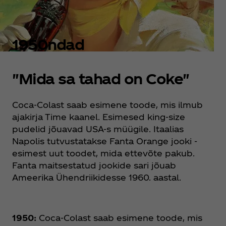
1950ndad
"Mida sa tahad on Coke"
Coca‑Colast saab esimene toode, mis ilmub
ajakirja Time kaanel. Esimesed king-size
pudelid jõuavad USA-s müügile. Itaalias
Napolis tutvustatakse Fanta Orange jooki -
esimest uut toodet, mida ettevõte pakub.
Fanta maitsestatud jookide sari jõuab
Ameerika Ühendriikidesse 1960. aastal.
1950:
Coca‑Colast saab esimene toode, mis