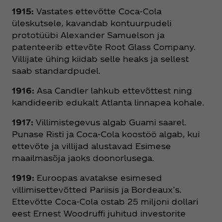
1915:
Vastates ettevõtte Coca‑Cola
üleskutsele, kavandab kontuurpudeli
prototüübi Alexander Samuelson ja
patenteerib ettevõte Root Glass Company.
Villijate ühing kiidab selle heaks ja sellest
saab standardpudel.
1916:
Asa Candler lahkub ettevõttest ning
kandideerib edukalt Atlanta linnapea kohale.
1917:
Villimistegevus algab Guami saarel.
Punase Risti ja Coca‑Cola koostöö algab, kui
ettevõte ja villijad alustavad Esimese
maailmasõja jaoks doonorlusega.
1919:
Euroopas avatakse esimesed
villimisettevõtted Pariisis ja Bordeaux's.
Ettevõtte Coca‑Cola ostab 25 miljoni dollari
eest Ernest Woodruffi juhitud investorite