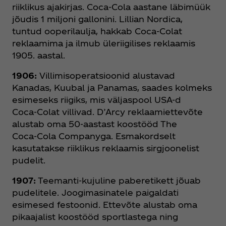
riiklikus ajakirjas. Coca‑Cola aastane läbimüük
jõudis 1 miljoni gallonini. Lillian Nordica,
tuntud ooperilaulja, hakkab Coca‑Colat
reklaamima ja ilmub üleriigilises reklaamis
1905. aastal.
1906:
Villimisoperatsioonid alustavad
Kanadas, Kuubal ja Panamas, saades kolmeks
esimeseks riigiks, mis väljaspool USA-d
Coca‑Colat villivad. D’Arcy reklaamiettevõte
alustab oma 50-aastast koostööd The
Coca‑Cola Companyga. Esmakordselt
kasutatakse riiklikus reklaamis sirgjoonelist
pudelit.
1907:
Teemanti-kujuline paberetikett jõuab
pudelitele. Joogimasinatele paigaldati
esimesed festoonid. Ettevõte alustab oma
pikaajalist koostööd sportlastega ning