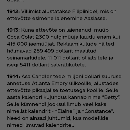
1912:
Villimist alustatakse Filipiinidel, mis on
ettevõtte esimene laienemine Aasiasse.
1913:
Kuna ettevõte on laienenud, müüb
Coca‑Colat 2300 hulgimüüja kaudu enam kui
415 000 jaemüüjat. Reklaamikulude näited
hõlmavad 259 499 dollarit maalitud
seinamärkidele, 11 011 dollarit pliiatsitele ja
isegi 5411 dollarit salvrätikutele.
1914:
Asa Candler teeb miljoni dollari suuruse
annetuse Atlanta Emory ülikoolile, alustades
ettevõtte pikaajalise toetusega koolile. Selle
aasta kalendri kujundus kannab nime "Betty".
Selle kümnendi jooksul ilmub veel kaks
nimelist kalendrit - “Elaine” ja “Constance”.
Need on ainsad juhtumid, kus modellide
nimed ilmuvad kalendritel.