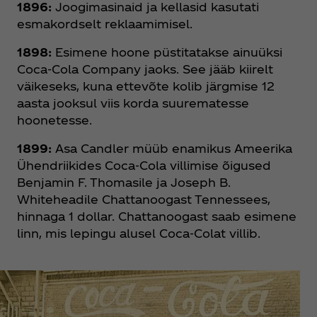
1896:
Joogimasinaid ja kellasid kasutati
esmakordselt reklaamimisel.
1898:
Esimene hoone püstitatakse ainuüksi
Coca‑Cola Company jaoks. See jääb kiirelt
väikeseks, kuna ettevõte kolib järgmise 12
aasta jooksul viis korda suurematesse
hoonetesse.
1899:
Asa Candler müüb enamikus Ameerika
Ühendriikides Coca‑Cola villimise õigused
Benjamin F. Thomasile ja Joseph B.
Whiteheadile Chattanoogast Tennessees,
hinnaga 1 dollar. Chattanoogast saab esimene
linn, mis lepingu alusel Coca‑Colat villib.