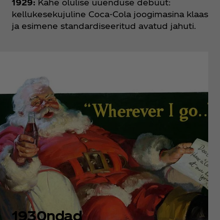
1929:
Kahe olulise uuenduse debüüt:
kellukesekujuline Coca‑Cola joogimasina klaas
ja esimene standardiseeritud avatud jahuti.
1930ndad