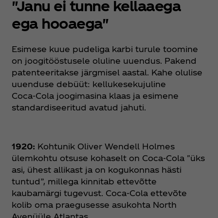
"Janu ei tunne kellaaega
ega hooaega"
Esimese kuue pudeliga karbi turule toomine
on joogitööstusele oluline uuendus. Pakend
patenteeritakse järgmisel aastal. Kahe olulise
uuenduse debüüt: kellukesekujuline
Coca‑Cola joogimasina klaas ja esimene
standardiseeritud avatud jahuti.
1920:
Kohtunik Oliver Wendell Holmes
ülemkohtu otsuse kohaselt on Coca‑Cola "üks
asi, ühest allikast ja on kogukonnas hästi
tuntud”, millega kinnitab ettevõtte
kaubamärgi tugevust. Coca‑Cola ettevõte
kolib oma praegusesse asukohta North
Avenüüle Atlantas.