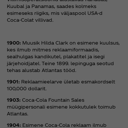
Kuubal ja Panamas, saades kolmeks
esimeseks riigiks, mis väljaspool USA-d
Coca‑Colat villivad.
1900:
Muusik Hilda Clark on esimene kuulsus,
kes ilmub mitmes reklaamiformaadis,
sealhulgas kandikutel, plakatitel ja isegi
järjehoidjatel. Teine 1899. lepinguga seotud
tehas alustab Atlantas tööd.
1901:
Reklaamieelarve ületab esmakordselt
100,000 dollarit.
1903:
Coca‑Cola Fountain Sales
müügipersonali esimene kokkutulek toimub
Atlantas.
1904:
Esimene Coca‑Cola reklaam ilmub