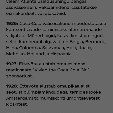
valem Atlanta usaldusühingu pangas
asuvasse šeifi. Reklaamidena kasutatakse
esmakordselt väliplakateid.
1926:
Coca‑Cola välisosakond moodustatakse
kontsentraatide tarnimiseks ülemeremaade
villijatele. Mõned riigid, kus villimistoimingud
sellel kümnendil algavad, on Belgia, Bermuda,
Hiina, Colombia, Saksamaa, Haiti, Itaalia,
Mehhiko, Holland ja Hispaania.
1927:
Ettevõte alustab oma esimese
raadiosaate "Vivian the Coca‑Cola Girl"
sponsorlust.
1928:
Ettevõte alustab oma pikaajalist
seotust olümpiamängudega, tarnides jooke
Amsterdami toimumiskohti ümbritsevatest
kioskitest.