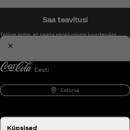
Saa teavitusi
Tellige kohe, et saada eksklusiivne juurdepääs
kõigile Coca‑Cola asjadele!
Teavita mind
Estonia
Tutvustus
Küpsised