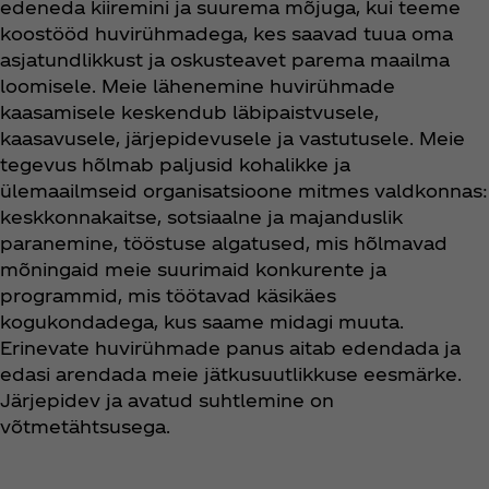
edeneda kiiremini ja suurema mõjuga, kui teeme
koostööd huvirühmadega, kes saavad tuua oma
asjatundlikkust ja oskusteavet parema maailma
loomisele. Meie lähenemine huvirühmade
kaasamisele keskendub läbipaistvusele,
kaasavusele, järjepidevusele ja vastutusele. Meie
tegevus hõlmab paljusid kohalikke ja
ülemaailmseid organisatsioone mitmes valdkonnas:
keskkonnakaitse, sotsiaalne ja majanduslik
paranemine, tööstuse algatused, mis hõlmavad
mõningaid meie suurimaid konkurente ja
programmid, mis töötavad käsikäes
kogukondadega, kus saame midagi muuta.
Erinevate huvirühmade panus aitab edendada ja
edasi arendada meie jätkusuutlikkuse eesmärke.
Järjepidev ja avatud suhtlemine on
võtmetähtsusega.