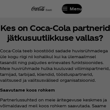
Menu
Kes on Coca‑Cola partnerid
jätkusuutlikkuse vallas?
Coca‑Cola teeb koostööd sadade huvisrühmadega
üle kogu riigi nii kohalikul kui ka ülemaailmsel
tasandil ning paljudes erinevates funktsioonides.
Meie huvirühmade hulka kuuluvad villimispartnerid,
tarnijad, tarbijad, kliendid, tööstuspartnerid,
valitsused ja valitsusvälised organisatsioonid.
Saavutame koos rohkem
Partnerlussuhted on meie äritegevuse keskmes ja
võimaldavad meil koos rohkem saavutada. Saame