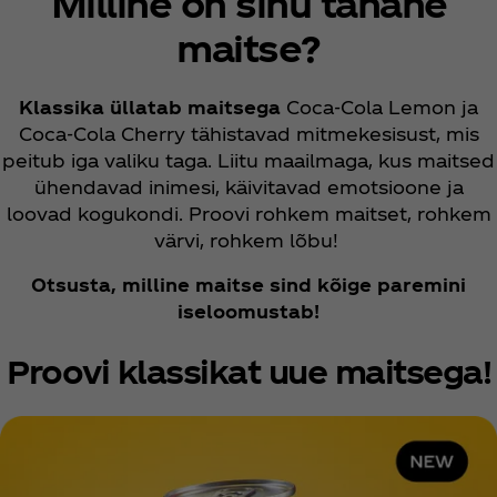
Milline on sinu tänane
maitse?
Klassika üllatab maitsega
Coca‑Cola Lemon ja
Coca‑Cola Cherry tähistavad mitmekesisust, mis
peitub iga valiku taga. Liitu maailmaga, kus maitsed
ühendavad inimesi, käivitavad emotsioone ja
loovad kogukondi. Proovi rohkem maitset, rohkem
värvi, rohkem lõbu!
Otsusta, milline maitse sind kõige paremini
iseloomustab!
Proovi klassikat uue maitsega!