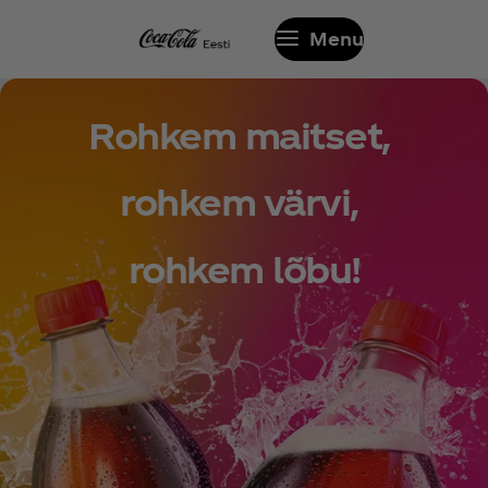
Menu
Rohkem maitset,
rohkem värvi,
rohkem lõbu!