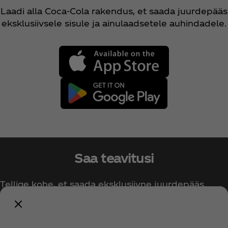
Laadi alla Coca‑Cola rakendus, et saada juurdepääs
eksklusiivsele sisule ja ainulaadsetele auhindadele.
Saa teavitusi
Tellige kohe, et saada eksklusiivne juurdepääs
kõigile Coca‑Cola asjadele!
Teavita mind