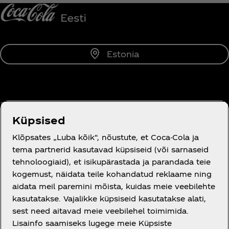
Estonia
Tutvustus
Küpsised
Klõpsates „Luba kõik“, nõustute, et Coca-Cola ja
tema partnerid kasutavad küpsiseid (või sarnaseid
tehnoloogiaid), et isikupärastada ja parandada teie
Vajad abi?
kogemust, näidata teile kohandatud reklaame ning
aidata meil paremini mõista, kuidas meie veebilehte
kasutatakse. Vajalikke küpsiseid kasutatakse alati,
sest need aitavad meie veebilehel toimimida.
Lisainfo saamiseks lugege meie Küpsiste