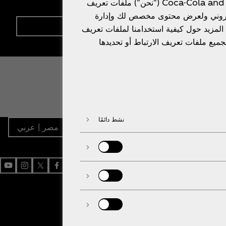
عنتستخدم شركة Coca-Cola and Partners ("نحن") ملفات تعريف
لكتروني ولعرض محتوى مخصص لك وإدارة
سجل دلوقتي
المزيد حول كيفية استخدامنا لملفات تعريف
بجميع ملفات تعريف الارتباط أو تحديدها
نشط دائمًا
مصر | عربي
be
agram
Facebook
X