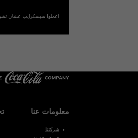
اعملوا سبسكرايب عشان تشوف
معلومات عنا
تح
شركتنا