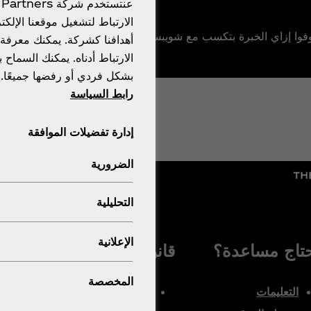
الارتباط لتشغيل موقعنا الإ
وا إزاي الخبرة بتكسب مع شويبس.
أهدافنا كشركة. يمكنك معرفة 
الارتباط أدناه. يمكنك السماح 
بشكل فردي أو رفضها جميعًا.
رابط السياسة
إدارة تفضيلات الموافقة
الضرورية
التحليلية
الإعلانية
تاج مساعدة؟
قانوني
المخصصة
التعليمات
إشعار قانوني-