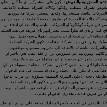
حدود المسؤولية والتعويض :
يكون على المشاركين اي ما كان الشأن
تعويض الشركة المنظمة, وكلائها, وكالات الشركة المنظمة الاعلانية,
الشركات التابعة, مستشاريها, وكلائها المعينين, شركاءها, مورديها,
وشركات التعبئة المحددة عن طريق العلامة التجارية او المرخص لهم
من قبل شركة كوكاكولا او الشركات التابعة وذلك ضد اي ادعاء من
اي قبيل والذي قد يطرأ بسبب مشاركتهم بأي طريقة في هذه الحمله
(بالاضافة الى اي نتيجة او حدث بسبب الاهمال, سوء تمثيل, سوء
سلوك وغيره في حق الشركة المنظمة). تكون الشركة المنظمة
والشركات التابعة له بالاضافة الى مديريهم, ممثليهم, موظفيهم,
وكلائهم ومورديهم غير مسؤولين عن اي فقد, تلف, غش, تأخير او
محاولات دخول غير صحيحة او غير مكتملة لاي سبب ولا يمكن
معالجاتها لاي سبب تقني. لا تكون الشركة المنظمة مسؤولة عن اي
خطأ تقني قد يطرأ على الحملة والذي قد يتسبب في عدم الدخول
بطريقة ناجحة. لا تكون الشركة المنظمة مسؤولة عن مرات الدخول
التي لم تتم تلقيها. وفي جميع الاحوال لا تكون الشركة المنظمة
مسؤولة عن تعويض المشارك عن تلف او فقد غير مباشر او مترتب
او عن طريق حادث , تحذيري, خاص او عقابي .
12- بالدخول في الحمله يكون المشارك موافقا على ان يتم التواصل