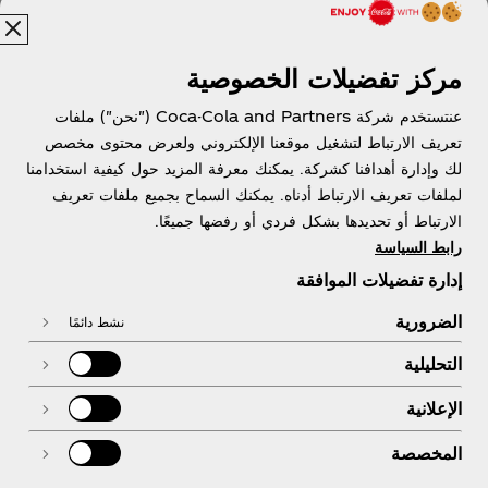
مركز تفضيلات الخصوصية
عنتستخدم شركة Coca-Cola and Partners ("نحن") ملفات
تعريف الارتباط لتشغيل موقعنا الإلكتروني ولعرض محتوى مخصص
مصر | عربي
لك وإدارة أهدافنا كشركة. يمكنك معرفة المزيد حول كيفية استخدامنا
لملفات تعريف الارتباط أدناه. يمكنك السماح بجميع ملفات تعريف
الارتباط أو تحديدها بشكل فردي أو رفضها جميعًا.
رابط السياسة
معلومات عنا
إدارة تفضيلات الموافقة
الضرورية
نشط دائمًا
التحليلية
تحتاج مساعدة؟
الإعلانية
المخصصة