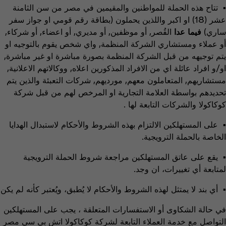
▪ تتاح هذه الحملة للمواطنين والمقيمين في مصر من سن الثامنة
عشر (18) او اكبر واللذين يحملون (بطاقة رقم قومي او جواز سفر
ساري)
فيما عدا
القُصر, أو موظفين, أو مديري, أو اعضاء, أو شركاء,
أو عملاء ومستشاري الشركة المنظمة, واي شخص يقوم بالتوجيه او
يتم توجيهه من قبل الشركة المنظمة بصورة مباشرة او غير مباشرة,
او/و افراد عائلة اي من الافراد المذكورين اعلاه, ووكالاتهم الاعلانية,
مستشاريهم, المتعاملون معهم, مورديهم, شركات التعبئة والذين يتم
تحديدهم بواسطة العلامة التجارية او المرخص لهم من قبل شركة
كوكاكولا والشركات التابعة لها .
▪ على المستهلكين الالتزام بهذه الشروط والأحكام لاستبدال الهدايا
الخاصة بالحملة الترويجية.
▪ يقع على عاتق المستهلكين مراجعة شروط الحملة الترويجية
لمتابعة أي تغييرات، ان وجد.
▪ أي بند لا يمتثل لهذه الشروط والأحكام لا يُطبق، ويُعتبر كأنه لم يكن
في حالة الشكاوى أو الاستفسارات المتعلقة ، يجب على المستهلكين
التواصل مع خدمة العملاء التابعة لشركة كوكاكولا اتش بي سي مصر