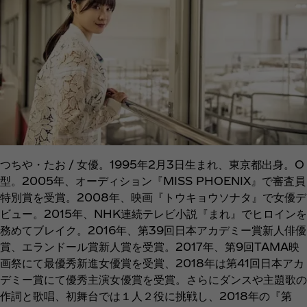
つちや・たお / 女優。1995年2月3日生まれ、東京都出身。O
型。2005年、オーディション『MISS PHOENIX』で審査員
特別賞を受賞。2008年、映画『トウキョウソナタ』で女優デ
ビュー。2015年、NHK連続テレビ小説『まれ』でヒロインを
務めてブレイク。2016年、第39回日本アカデミー賞新人俳優
賞、エランドール賞新人賞を受賞。2017年、第9回TAMA映
画祭にて最優秀新進女優賞を受賞、2018年は第41回日本アカ
デミー賞にて優秀主演女優賞を受賞。さらにダンスや主題歌の
作詞と歌唱、初舞台では１人２役に挑戦し、2018年の『第