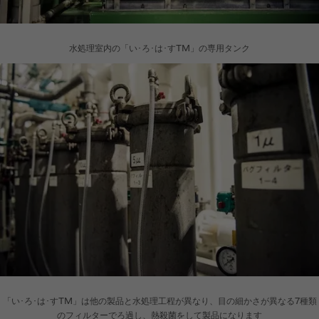
水処理室内の「い･ろ･は･すTM」の専用タンク
「い･ろ･は･すTM」は他の製品と水処理工程が異なり、目の細かさが異なる7種類
のフィルターでろ過し、熱殺菌をして製品になります