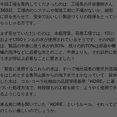
今回工場を案内してくださったのは、工場長の片谷雅樹さん。
365日、工場内のシステムや製造工程に不備がないか、細部
に目を光らせて、安全でおいしい製品づくりの指揮をとってい
らっしゃる方です。
まず見せていただいたのは、水処理室。花巻工場では、1日に
およそ1,150トンもの水が使用されているそうです。その内訳
は、製品の中身に使う水が約30%、残りの約70%は容器や機
械の洗浄などに必要な水とのこと。中身よりも、それ以外に使
う水が倍以上必要なことに驚きました！
「製造に使用するこれらの水は、すべて地元花巻の豊沢川流域
をはじめとする奥羽山脈からの地下水でまかなっていて、採水
した水は、コカ･コーラ社独自の品質管理基準『KORE』に基
づいた処理方法で、何段階もの工程を経て、ようやく使用でき
るようになります」
来る前に噂を聞いていた「KORE」というルール。それってど
のくらい厳しいのでしょうか。