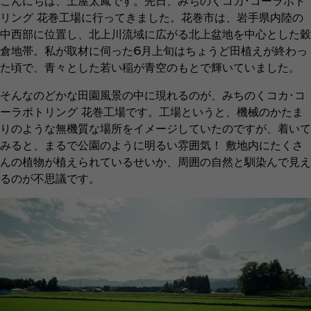
こんにちは、土屋太鳳です。先日、みちのくコカ･コーラボト
リング 花巻工場に行ってきました。花巻市は、岩手県内陸の
中西部に位置し、北上川流域に広がる北上盆地を中心とした穀
倉地帯。私が取材に伺った6月上旬はちょうど田植えが終わっ
た頃で、青々とした若い稲が青空のもとで輝いていました。
そんなのどかな田園風景の中に現れるのが、みちのくコカ･コ
ーラボトリング 花巻工場です。工場というと、機械のかたま
りのような無機質な場所をイメージしていたのですが、着いて
みると、まるで公園のように明るい雰囲気！ 敷地内にたくさ
んの植物が植えられているせいか、周囲の自然と馴染んで見え
るのが不思議です。