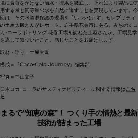
境に負荷をかけない節水・排水を徹底し、それにより製品に使
用する量と同等量の水を自然に還すことを実現しています。今
回は、その水資源保護の現場を「い･ろ･は･す」セレブリティ
の土屋太鳳さんがレポート。岩手県花巻市にある、みちのくコ
カ･コーラボトリング 花巻工場を訪ねた土屋さんが、工場見学
を通して気づいたこと、感じたことをお届けします。
取材・語り＝土屋太鳳
構成＝『Coca‑Cola Journey』編集部
写真＝中山文子
日本コカ･コーラのサスティナビリティーに関する情報は
こち
ら
まるで“知恵の森”！ つくり手の情熱と最新
技術が詰まった工場