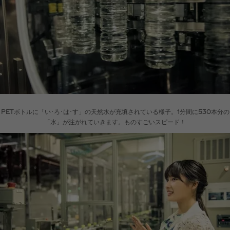
PETボトルに「い･ろ･は･す」の天然水が充填されている様子。1分間に530本分の
「水」が注がれていきます。ものすごいスピード！