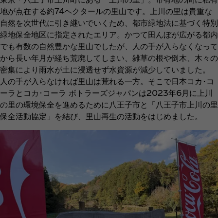
地が点在する約74ヘクタールの里山です。上川の里は貴重な
自然を次世代に引き継いでいくため、都市緑地法に基づく特別
緑地保全地区に指定されたエリア。かつて田んぼが広がる都内
でも有数の自然豊かな里山でしたが、人の手が入らなくなって
から長い年月が経ち荒廃してしまい、雑草の根や倒木、木々の
密集により雨水が土に浸透せず水資源が減少していました。
人の手が入らなければ里山は荒れる一方。そこで日本コカ･コ
ーラとコカ･コーラ ボトラーズジャパンは2023年6月に上川
の里の環境保全を進めるために八王子市と「八王子市上川の里
保全活動協定」を結び、里山再生の活動をはじめました。