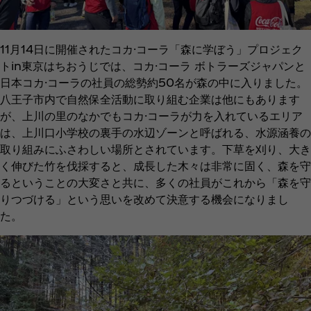
11月14日に開催されたコカ·コーラ「森に学ぼう」プロジェク
トin東京はちおうじでは、コカ·コーラ ボトラーズジャパンと
日本コカ·コーラの社員の総勢約50名が森の中に入りました。
八王子市内で自然保全活動に取り組む企業は他にもあります
が、上川の里のなかでもコカ·コーラが力を入れているエリア
は、上川口小学校の裏手の水辺ゾーンと呼ばれる、水源涵養の
取り組みにふさわしい場所とされています。下草を刈り、大き
く伸びた竹を伐採すると、成長した木々は非常に固く、森を守
るということの大変さと共に、多くの社員がこれから「森を守
りつづける」という思いを改めて決意する機会になりまし
た。