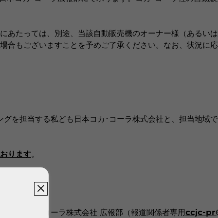
にあたっては、別途、当該自動販売機のオーナー様（あるいは
場合もございますことを予めご了承ください。なお、状況に応
。
ングを担当する私ども日本コカ･コーラ株式会社と、担当地域で
おります
。
は日本コカ･コーラ株式会社 広報部（報道関係者専用
ccjc-p