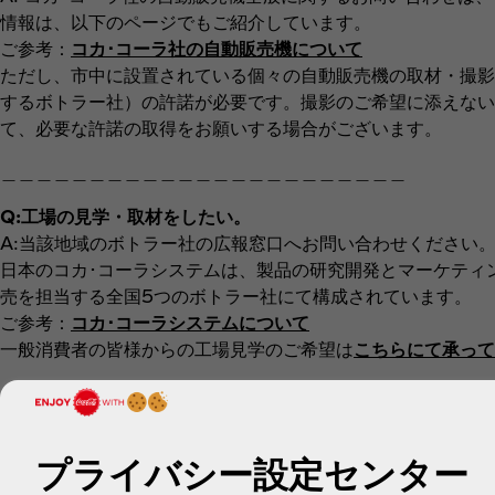
情報は、以下のページでもご紹介しています。
ご参考：
コカ･コーラ社の自動販売機について
ただし、市中に設置されている個々の自動販売機の取材・撮影
するボトラー社）の許諾が必要です。撮影のご希望に添えない
て、必要な許諾の取得をお願いする場合がございます。
＿＿＿＿＿＿＿＿＿＿＿＿＿＿＿＿＿＿＿＿＿＿＿
Q:工場の見学・取材をしたい。
A:当該地域のボトラー社の広報窓口へお問い合わせください
日本のコカ･コーラシステムは、製品の研究開発とマーケティ
売を担当する全国5つのボトラー社にて構成されています。
ご参考：
コカ･コーラシステムについて
一般消費者の皆様からの工場見学のご希望は
こちらにて承って
＿＿＿＿＿＿＿＿＿＿＿＿＿＿＿＿＿＿＿＿＿＿＿
【メールでのお問い合わせ】
プライバシー設定センター
報道関係者の皆様からの各種お問い合わせ、ご取材の依頼など