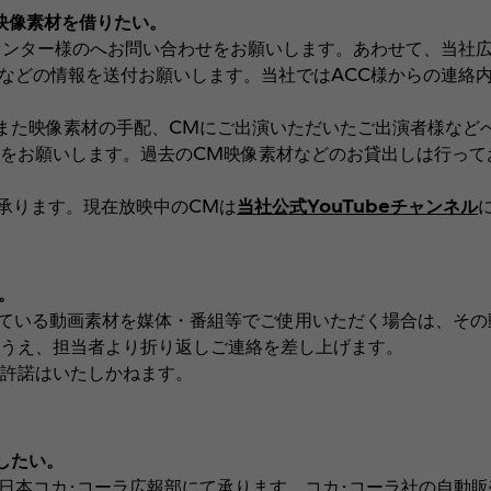
映像素材を借りたい。
報センター様のへお問い合わせをお願いします。あわせて、当社
などの情報を送付お願いします。当社ではACC様からの連絡内
また映像素材の手配、CMにご出演いただいたご出演者様など
をお願いします。過去のCM映像素材などのお貸出しは行って
承ります。現在放映中のCMは
当社公式YouTubeチャンネル
。
ている動画素材を媒体・番組等でご使用いただく場合は、その
うえ、担当者より折り返しご連絡を差し上げます。
許諾はいたしかねます。
したい。
、日本コカ･コーラ広報部にて承ります。コカ･コーラ社の自動