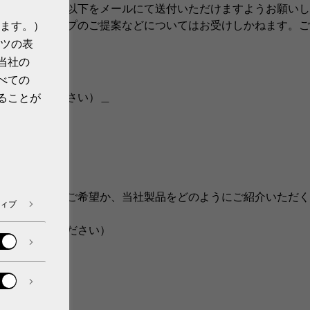
はあらかじめ以下をメールにて送付いただけますようお願いし
ポンサーシップのご提案などについてはお受けしかねます。ご
ます。）
ツの表
当社の
べての
だきご活用ください）＿
ることが
うなご取材をご希望か、当社製品をどのようにご紹介いただく
ィブ
お書き添えください）
：