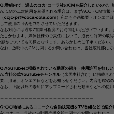
Q:番組内で、過去のコカ･コーラ社のCMを紹介したいので、
A: CMの二次使用を希望される場合は、まずACC・CM情
（
ccjc-pr@coca-cola.com
）宛にも企画概要・オンエア日
して使用の可否を判断させていただきます。
なお対応には通常7営業日程度のお時間をいただいています。
たしかねます。媒体社様のご責任において、必要な許諾の取得
促物についても同様となります。あらかじめご了承ください。
なお、放映中のCMに関するお問い合わせは、当社広報部にて
＿＿＿＿＿＿＿＿＿＿＿＿＿＿＿＿＿＿＿＿＿＿＿
Q:YouTubeに掲載されている動画の紹介・使用許可を欲しい
A:
当社公式YouTubeチャンネル
（米国本社含む）に掲載され
要、用途、オンエア日などをお知らせください。内容を確認の
なお、上記以外の場所にアップロードされた動画などへの使用
＿＿＿＿＿＿＿＿＿＿＿＿＿＿＿＿＿＿＿＿＿＿＿
Q:〇〇地域にあるユニークな自動販売機をTV番組などで紹介
A: コカ･コーラ社の自動販売機全般に関するお問い合わせは