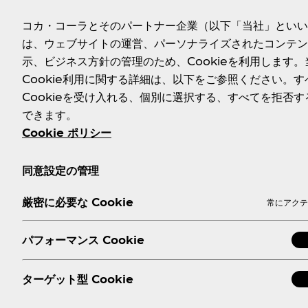
ております。スムーズな取材対応のため、お問い合わせのさい
なおこちらの窓口では広告媒体や広告企画、イベント協賛、ス
コカ・コーラとそのパートナー企業（以下「当社」といい
たしかねますので、予めご了承ください。
は、ウェブサイトの運営、パーソナライズされたコンテン
示、ビジネス方針の管理のため、Cookieを利用します。
＿＿＿＿＿＿＿＿＿＿＿＿＿＿＿＿＿＿＿＿＿＿＿
Cookie利用に関する詳細は、以下をご参照ください。す
__（以下問い合わせフォーマットをメール本文にコピーいた
Cookieを受け入れる、個別に選択する、すべてを拒否す
御社名：
できます。
媒体名（番組名）：
Cookie ポリシー
オンエア・掲載予定日：
取材希望候補日（取材なしの場合は"なし"）：
同意設定の管理
紹介予定のブランドや製品：
企画概要：
（記事や番組の企画書を添付お願いします。どのよ
厳密に必要な Cookie
常にアクテ
希望か、可能な限り具体的にお書き添えください）
当社への依頼事項：
（事実の確認、画像の貸出など、具体的に
パフォーマンス Cookie
ご担当者様のご所属、ご連絡先電話番号、メールアドレスなど
＿＿＿＿＿＿＿＿＿＿＿＿＿＿＿＿＿＿＿＿＿＿＿
ターゲット型 Cookie
※ご留意事項