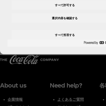
・回答にはお時間をいただく場合がございます（対応は通常営業日
すべて許可する
・回答日のご指定や、「至急」のご要望にはお応えできないこ
・ご質問内容によってはご回答いたしかねる場合もございます
選択内容を確認する
・物品・サービス等のセールスへのご回答はいたしかねます
すべて拒否する
About us
Need help?
各
企業情報
よくあるご質問