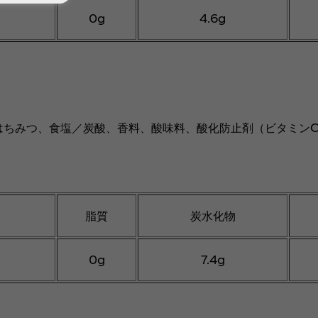
0g
4.6g
はちみつ、食塩／炭酸、香料、酸味料、酸化防止剤（ビタミン
脂質
炭水化物
0g
7.4g