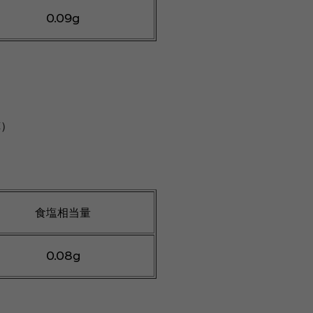
0.09g
C）
食塩相当量
0.08g