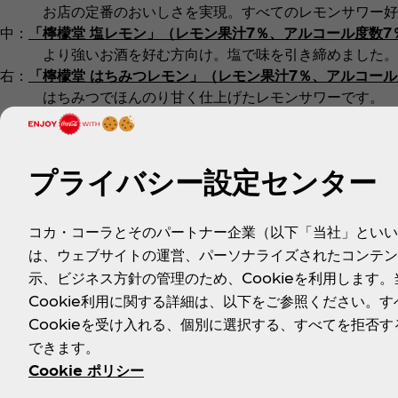
お店の定番のおいしさを実現。すべてのレモンサワー好
中：
「檸檬堂 塩レモン」（レモン果汁7％、アルコール度数7
より強いお酒を好む方向け。塩で味を引き締めました。
右：
「檸檬堂 はちみつレモン」（レモン果汁7％、アルコール
はちみつでほんのり甘く仕上げたレモンサワーです。
食事といっしょに、また食後のひとときに、一日のお仕事を終
パッケージデザインは、酒屋などで古くから愛用され、いま
プライバシー設定センター
の屋号をイメージした製品名「檸檬堂」とレモンやスクイーザ
酒場のおいしさを実現したこだわりレモンサワーブランド「
コカ・コーラとそのパートナー企業（以下「当社」といい
は、ウェブサイトの運営、パーソナライズされたコンテン
示、ビジネス方針の管理のため、Cookieを利用します。
■
製品概要
Cookie利用に関する詳細は、以下をご参照ください。す
・製品名
：
檸檬堂 定番レモン
Cookieを受け入れる、個別に選択する、すべてを拒否す
・品名
：
リキュール（発泡性）①
できます。
・原材料名
：
レモン、果糖ぶどう糖液糖、スピリッツ、
Cookie ポリシー
・アルコール分
：
5％
・果汁率
：
10％