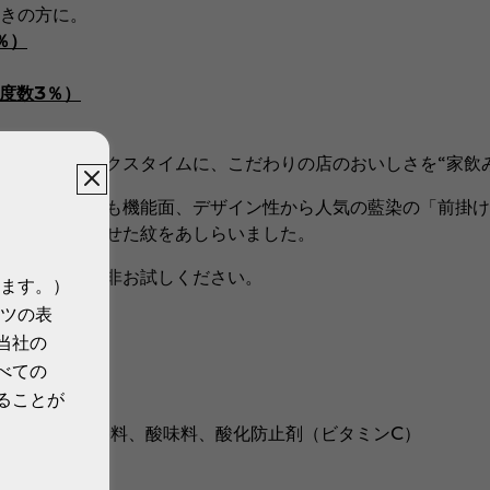
きの方に。
％）
度数3％）
えたリラックスタイムに、こだわりの店のおいしさを“家飲み
どきの酒場でも機能面、デザイン性から人気の藍染の「前掛け
ーを組み合わせた紋をあしらいました。
檸檬堂」を是非お試しください。
ます。）
ツの表
当社の
べての
ることが
食塩／炭酸、香料、酸味料、酸化防止剤（ビタミンC）