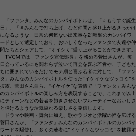
「ファンタ」みんなのカンパイボトルは、「＃もうすぐ誕生
日」、「＃みんなで打ち上げ」など仲間と盛り上がるきっかけ
になるような、日常の何気ない出来事を21種類のカンパイワ
ードとして選定しており、おいしくなったファンタで友達や仲
間たちとシェアして、“オイシく”盛り上がることができます。
TVCMでは「ファンタ宣伝部長」を務める菅田さんが、毎
日会っているにも関わらず泣いて再会を喜ぶ若者や、子どもた
ちに囲まれているだけでモテ期と喜ぶ若者に対して、「ファン
タ」みんなのカンパイボトルを使った“イケイケなツッコミ”を
披露。菅田さん自ら、“イケイケ”な表情で「ファンタ」みんな
のカンパイボトルの楽しみ方を表現することで、これまで以上
にティーンなどの若者を飽きさせないフルーティーなおいしさ
と弾けるような活気溢れる楽しさを発信します。
ドラマや映画・舞台に加え、歌やラジオと活躍の幅を広げる
菅田さんが、「ファンタ」みんなのカンパイボトルのカンパイ
ワードを駆使し、多くの若者に“イケイケなツッコミ”を披露す