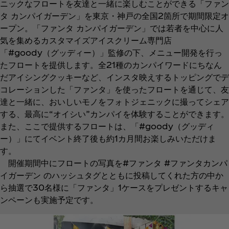
ニックなフロートを友達と一緒に楽しむことができる「ファン
タ カンパイガーデン」を東京・神戸の全国2箇所で期間限定オ
ープン。「ファンタ カンパイガーデン」では若者を中心に人
気を集めるカスタマイズアイスクリーム専門店
「#goody（グッディー）」監修の下、メニュー開発を行っ
たフロートを提供します。全21種のカンパイワードにちなん
だアイシングクッキーなど、インスタ映えするトッピングでデ
コレーションした「ファンタ」を使ったフロートを通じて、友
達と一緒に、おいしいモノをフォトジェニックに撮ってシェア
する、最高に“オイシい”カンパイを体験することができます。
また、ここで提供するフロートは、「#goody（グッディ
ー）」にてイベント終了後も約1カ月間お楽しみいただけま
す。
開催期間中にフロートの写真を#ファンタ #ファンタカンパ
イガーデン のハッシュタグとともに投稿してくれた方の中か
ら抽選で30名様に「ファンタ」1ケースをプレゼントするキャ
ンペーンも実施予定です。