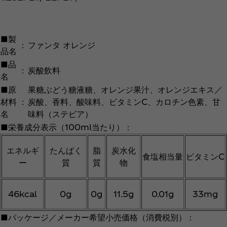
■製
：
ファンタ オレンジ
品名
■品
：
炭酸飲料
名
■原
果糖ぶどう糖液糖、オレンジ果汁、オレンジエキス／
材料
：
炭酸、香料、酸味料、ビタミンC、カロチン色素、甘
名
味料（ステビア）
■栄養成分表示（100ml当たり）：
エネルギ
たんぱく
脂
炭水化
食塩相当量
ビタミンC
ー
質
質
物
46kcal
0g
0g
11.5g
0.01g
33mg
■パッケージ／メーカー希望小売価格（消費税別）：