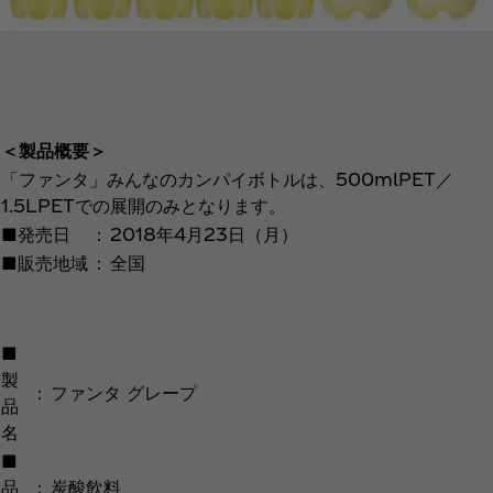
＜製品概要＞
「ファンタ」みんなのカンパイボトルは、500mlPET／
1.5LPETでの展開のみとなります。
■発売日
：
2018年4月23日（月）
■販売地域
：
全国
■
製
：
ファンタ グレープ
品
名
■
品
：
炭酸飲料