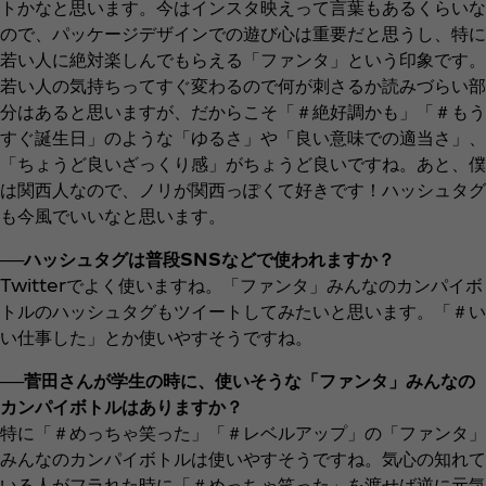
トかなと思います。今はインスタ映えって言葉もあるくらいな
ので、パッケージデザインでの遊び心は重要だと思うし、特に
若い人に絶対楽しんでもらえる「ファンタ」という印象です。
若い人の気持ちってすぐ変わるので何が刺さるか読みづらい部
分はあると思いますが、だからこそ「＃絶好調かも」「＃もう
すぐ誕生日」のような「ゆるさ」や「良い意味での適当さ」、
「ちょうど良いざっくり感」がちょうど良いですね。あと、僕
は関西人なので、ノリが関西っぽくて好きです！ハッシュタグ
も今風でいいなと思います。
──ハッシュタグは普段SNSなどで使われますか？
Twitterでよく使いますね。「ファンタ」みんなのカンパイボ
トルのハッシュタグもツイートしてみたいと思います。「＃い
い仕事した」とか使いやすそうですね。
──菅田さんが学生の時に、使いそうな「ファンタ」みんなの
カンパイボトルはありますか？
特に「＃めっちゃ笑った」「＃レベルアップ」の「ファンタ」
みんなのカンパイボトルは使いやすそうですね。気心の知れて
いる人がフラれた時に「＃めっちゃ笑った」を渡せば逆に元気