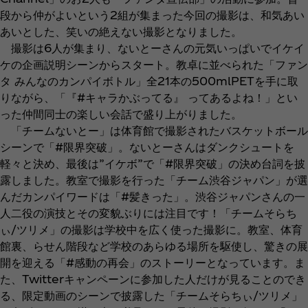
段から仲がよいという2組が集まった今回の撮影は、和気あい
あいとした、笑いの絶えない撮影となりました。
撮影は6人が集まり、ないとーさんの元気いっぱいでイケイ
ケの企画説明シーンからスタート。教卓に並べられた「ファン
タ みんなのカンパイボトル」全21本の500mlPETを手に取
りながら、「『#キャラかぶってる』 ってあるよね！」とい
った仲間同士の楽しい会話で盛り上がりました。
「チームないとー」は体育館で撮影されたバスケットボール
シーンで「#限界突破」。ないとーさんはダンクシュートを
軽々と決め、最後は”イケボ”で「#限界突破」の決め台詞を披
露しました。教室で撮影を行った「チーム渋谷ジャパン」が選
んだカンパイワードは「#髪きった」。渋谷ジャパンさんの一
人二役の演技とその変貌ぶりには注目です！「チームそらち
ぃ/ツリメ」の撮影は学校中を広く使った撮影に。教室、体育
館裏、らせん階段など学校のあらゆる場所を駆使し、驚きの展
開を迎える「#感動の再会」のストーリーとなっています。ま
た、Twitterキャンペーンに参加した人だけが見ることのでき
る、限定動画のシーンで披露した「チームそらちぃ/ツリメ」