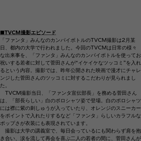
■TVCM撮影エピソード
「ファンタ」みんなのカンパイボトルのTVCM撮影は2月某
日、都内の大学で行われました。今回のTVCMは日常の様々
な出来事を、「ファンタ」みんなのカンパイボトルを使ってお
祝いする若者に対して菅田さんが“イケイケなツッコミ”を入れ
るという内容。撮影では、昨年公開された映画で漫才にチャレ
ンジした菅田さんのツッコミに対するこだわりが見られまし
た。
TVCM撮影当日、「ファンタ宣伝部長」を務める菅田さん
は、「部長らしい」白のポロシャツ姿で登場。白のポロシャツ
には襟に紫の刺しゅうが入っていたり、オレンジのスニーカー
をポイントで入れたりするなど「ファンタ」らしいカラフルな
ポップさが衣装にも表現されています。
撮影は大学の講義室で、毎日会っているにも関わらず肩を抱
き合い、涙を流して再会を喜ぶ二人の若者の間に、菅田さんが