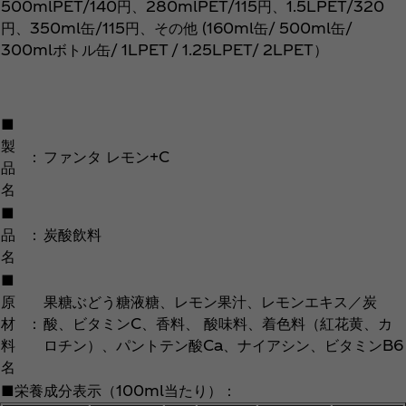
500mlPET/140円、280mlPET/115円、1.5LPET/320
円、350ml缶/115円、その他 (160ml缶/ 500ml缶/
300mlボトル缶/ 1LPET / 1.25LPET/ 2LPET）
■
製
：
ファンタ レモン+C
品
名
■
品
：
炭酸飲料
名
■
原
果糖ぶどう糖液糖、レモン果汁、レモンエキス／炭
材
：
酸、ビタミンC、香料、 酸味料、着色料（紅花黄、カ
料
ロチン）、パントテン酸Ca、ナイアシン、ビタミンB6
名
■栄養成分表示（100ml当たり）：