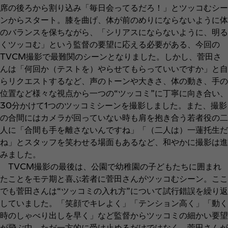
席の後ろから割り込み「毎日会ってるだろ！」とツッコむシー
ンからスタート。膝を曲げ、体が前のめりにならないように体
のバランスを保ちながら、「シリアスにならないように、明る
くツッコむ」という監督の要望に応える必要がある、今回の
TVCM撮影で最難関のシーンとなりました。しかし、菅田さ
んは「何回か（テストを）やらせてもらっていいですか」と自
らリクエストするなど、声のトーンや大きさ、体の動き、手の
位置など様々な視点から一つの“ツッコミ”に丁寧に向き合い、
30分かけて1つのツッコミシーンを撮影しました。また、撮影
の合間にはカメラが回っていない時も肩を抱き合う若者役の二
人に「合間も手を離さないんですね」「（二人は）一蓮托生だ
ね」とスタッフを笑わせる場面もあるなど、和やかに撮影は進
みました。
TVCM撮影の最後は、公園で幼稚園の子どもたちに囲まれ
たことをモテ期と喜ぶ若者に菅田さんがツッコむシーン。ここ
でも菅田さんは“ツッコミの入れ方”について試行錯誤を繰り返
していました。「笑顔でキレよく」「テンション高く」「動く
時のしゃべり出しを早く」など監督からツッコミの細かい要望
が飛ぶ中、ただ一方的に受け止めるだけではなく、菅田さんが