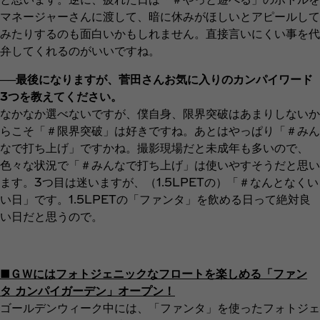
マネージャーさんに渡して、暗に休みがほしいとアピールして
みたりするのも面白いかもしれません。直接言いにくい事を代
弁してくれるのがいいですね。
──最後になりますが、菅田さんお気に入りのカンパイワード
3つを教えてください。
なかなか選べないですが、僕自身、限界突破はあまりしないか
らこそ「＃限界突破」は好きですね。あとはやっぱり「＃みん
なで打ち上げ」ですかね。撮影現場だと未成年も多いので、
色々な状況で「＃みんなで打ち上げ」は使いやすそうだと思い
ます。3つ目は迷いますが、（1.5LPETの）「＃なんとなくい
い日」です。1.5LPETの「ファンタ」を飲める日って絶対良
い日だと思うので。
■ＧＷにはフォトジェニックなフロートを楽しめる「ファン
タ カンパイガーデン」オープン！
ゴールデンウィーク中には、「ファンタ」を使ったフォトジェ