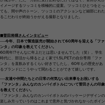
イメージするツッコミを積極的に提案。ツッコミひとつをとっ
ても、間や声のトーン、ツッコミのアクションなど細部にわた
るこだわりが終始うかがえる撮影となりました。
■菅田将暉さんインタビュー
──今年、日本で製造販売が開始されて60周年を迎える「ファ
ンタ」の印象を教えてください。
60周年!?そんなに年上だとは思いませんでした（笑）。学生
時代に、部活から帰るとよく家で1.5LPETの自分専用「ファ
ンタ」を直飲みするくらい好きでしたし、60年もの歴史があ
るブランドにこうやって関わることができて嬉しいです。
──友達や仲間たちとの日常の何気ない出来事をお祝いする
「ファンタ」みんなのカンパイボトルについて菅田さんの印象
を教えてください。
「ファンタ」みんなのカンパイボトルのパッケージデザインの
楽しみ方っていうのはこれまで意外と気づかれなかったポイン