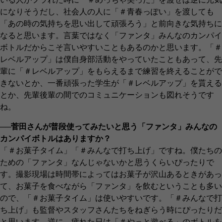
になりそうだし、社会人の人に「＃青春っぽい」を渡しても
「あの時の気持ちを思い出して頑張ろう」と前向きな気持ちに
なると思います。言葉ではなく「ファンタ」みんなのカンパイ
ボトルだからこそ言いやすいこともあるのかと思います。「＃
レベルアップ」は僕自身部活動をやっていたこともあって、先
輩に「＃レベルアップ」をもらえるまで練習を終えることがで
きないとか、一番頑張った学生が「＃レベルアップ」を貰える
とか、先輩後輩の間でのコミュニケーションも図れそうです
ね。
──菅田さんが普段使ってみたいと思う「ファンタ」みんなの
カンパイボトルはありますか？
「＃お菓子タイム」「＃みんなで打ち上げ」ですね。僕たちの
ための「ファンタ」なんじゃないかと思うくらいぴったりで
す。撮影現場は時間帯によってはお菓子が沢山あるときがあっ
て、お菓子を食べながら「ファンタ」を飲むということも多い
ので、「＃お菓子タイム」は使いやすいです。「＃みんなで打
ち上げ」も監督やスタッフさんたちをねぎらう時にぴったりだ
と思います。逆に、疲れた日は「＃やっと遊べる」のボトルを