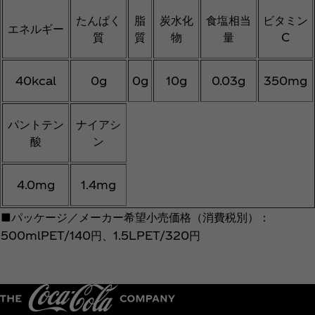
たんぱく
脂
炭水化
食塩相当
ビタミン
エネルギー
質
質
物
量
C
40kcal
0g
0g
10g
0.03g
350mg
パントテン
ナイアシ
酸
ン
4.0mg
1.4mg
■パッケージ／メーカー希望小売価格（消費税別）：
500mlPET/140円、1.5LPET/320円