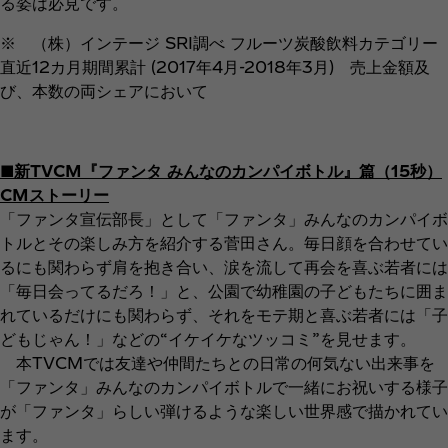
る姿は必見です。
※ （株）インテージ SRI調べ フルーツ炭酸飲料カテゴリー
直近12カ月期間累計 (2017年4月-2018年3月) 売上金額及
び、本数の両シェアにおいて
■新TVCM『ファンタ みんなのカンパイボトル』篇（15秒）
CMストーリー
「ファンタ宣伝部長」として「ファンタ」みんなのカンパイボ
トルとその楽しみ方を紹介する菅田さん。毎日顔を合わせてい
るにも関わらず肩を抱き合い、涙を流して再会を喜ぶ若者には
「毎日会ってるだろ！」と、公園で幼稚園の子どもたちに囲ま
れているだけにも関わらず、それをモテ期と喜ぶ若者には「子
どもじゃん！」などの“イケイケなツッコミ”を見せます。
本TVCMでは友達や仲間たちとの日常の何気ない出来事を
「ファンタ」みんなのカンパイボトルで一緒にお祝いする様子
が「ファンタ」らしい弾けるような楽しい世界感で描かれてい
ます。