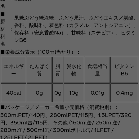
名
■
果糖ぶどう糖液糖、ぶどう果汁、ぶどうエキス／炭酸、
原
香料、酸味料、着色料（カラメル、アントシアニン）、
材
：
保存料（安息香酸Na）、甘味料（ステビア）、ビタミ
料
ンB6
名
■栄養成分表示（100ml当たり）：
エネルギ
たんぱく
脂
炭水化
食塩相当
ビタミン
ー
質
質
物
量
B6
40cal
0g
0g
10g
0.01g
0.4mg
■パッケージ／メーカー希望小売価格（消費税別）：
500mlPET/140円、280mlPET/115円、1.5LPET/320
円、350ml缶/115円、その他 (160ml缶/ 250ml缶/
280ml缶/ 500ml缶/ 300mlボトル缶/ 1LPET /
1.25LPET/ 2LPET）