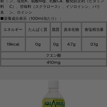
材
：
ン、塩化K、硫酸Mg、乳酸Ca、酸化防止剤（ビタミン
料
C）、甘味料（スクラロース）、イソロイシン、バリ
名
ン、ロイシン
■栄養成分表示（100ml当たり）：
エネルギー
たんぱく質
脂質
炭水化物
食塩相当量
19kcal
0g
0g
4.7g
0.1g
クエン酸
410mg