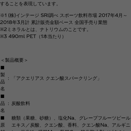
することを表現しています。
※1 (株)インテージ SRI調べ スポーツ飲料市場 2017年4月～
2018年3月計 累計販売金額ベース 全国手売り業態
※2ミネラルとは、ナトリウムのことです。
※3 490ml PET（1本当たり）
＜製品概要＞
■
製
：
「アクエリアス クエン酸スパークリング」
品
名
■
品
：
炭酸飲料
名
■
糖類（果糖、砂糖）、塩化Na、グレープフルーツピール
原
エキス／炭酸、クエン酸、香料、クエン酸Na、アルギニ