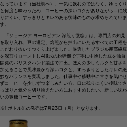
なっています（当社調べ）。一気に飲むのではなく、ゆっくり
と何度も味わうため、コーヒーの深いコクがありながら口に残
りにくい、すっきりとキレのある後味のものが求められていま
す。
「ジョージア ヨーロピアン 深煎り微糖」は、専門店の知見
を取り入れ、豆の選定、焙煎から抽出にいたるすべての工程を
こだわり抜いてつくり上げました。厳選したブラジル産高級豆
を深煎りローストし4段式の粉砕機で丁寧に中挽した豆を独自
開発のバリスタハンド製法で抽出。ほんの少しミルクと甘さを
加えることで風味豊かな深いコクと、すっきりとしたキレの絶
妙なバランスを実現しました。仕事中や移動中に甘さを気にせ
ずコーヒーを少しずつ楽しみたい方、口に残りにくい後味でさ
っぱりと気分を切り換えたい方におすすめしたい、新しい味わ
いの微糖コーヒーです。
※1 ボトル缶の発売は7月23日（月）となります。