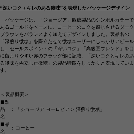
“深いコク＋キレのある後味”を表現したパッケージデザイン
パッケージは、「ジョージア」微糖製品のシンボルカラーで
あるゴールドをベースに、コーヒーのコクを感じさせるダーク
ブラウンをバランスよく加えてデザインしました。製品名の
「深煎り微糖」を際立たせて微糖ユーザーにしっかりアピール
し、セールスポイントの「深いコク」「高級豆ブレンド」を目
に留まりやすい赤のフラッグ部に記載。「深いコクとキレのあ
る後味を両立した微糖」の製品特徴をしっかりと表現していま
す。
＜製品概要＞
■製
品
：
「ジョージア ヨーロピアン 深煎り微糖」
名
■品
：
コーヒー
名