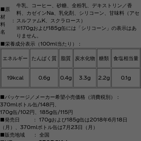
牛乳、コーヒー、砂糖、全粉乳、デキストリン／香
■原
料、カゼインNa、乳化剤、シリコーン、甘味料（アセ
材
：
スルファムK、スクラロース）
料
※170gおよび185g缶には「シリコーン」の表示はあ
名
りません。
■栄養成分表示（100ml当たり）：
エネルギー
たんぱく質
脂質
炭水化物
糖類
食塩相当量
19kcal
0.6g
0.4g
3.3g
2.2g
0.1g
■パッケージ／メーカー希望小売価格（消費税別）：
370mlボトル缶/148円、
170g缶/102円、185g缶/115円
■発売日 ： 170gおよび185g缶は2018年6月18日
（月）、370mlボトル缶は7月23日（月）
■販売地域 ： 全国