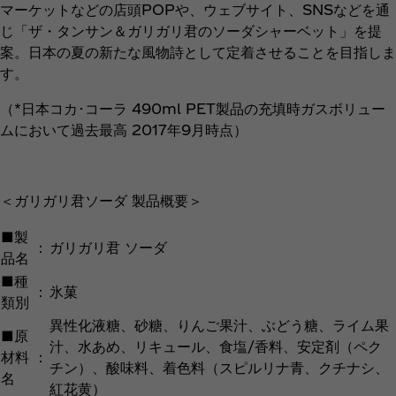
マーケットなどの店頭POPや、ウェブサイト、SNSなどを通
じ「ザ・タンサン＆ガリガリ君のソーダシャーベット」を提
案。日本の夏の新たな風物詩として定着させることを目指しま
す。
（*日本コカ･コーラ 490ml PET製品の充填時ガスボリュー
ムにおいて過去最高 2017年9月時点）
＜ガリガリ君ソーダ 製品概要＞
■製
：
ガリガリ君 ソーダ
品名
■種
：
氷菓
類別
異性化液糖、砂糖、りんご果汁、ぶどう糖、ライム果
■原
汁、水あめ、リキュール、食塩/香料、安定剤（ペク
材料
：
チン）、酸味料、着色料（スピルリナ青、クチナシ、
名
紅花黄）