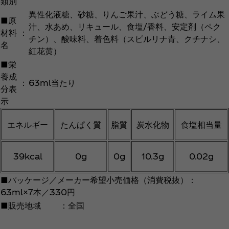
類別
異性化液糖、砂糖、りんご果汁、ぶどう糖、ライム果
■原
汁、水あめ、リキュール、食塩/香料、安定剤（ペク
材料
：
チン）、酸味料、着色料（スピルリナ青、クチナシ、
名
紅花黄）
■栄
養成
：
63ml当たり
分表
示
エネルギー
たんぱく質
脂質
炭水化物
食塩相当量
39kcal
0g
0g
10.3g
0.02g
■パッケージ／メーカー希望小売価格（消費税抜）：
63ml×7本／330円
■販売地域 ：全国