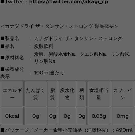
■Twitter
：
https://twitter.com/akagi_cp
＜カナダドライ ザ・タンサン・ストロング 製品概要＞
■製品名
：
カナダドライ ザ・タンサン・ストロング
■品名
：
炭酸飲料
炭酸、炭酸水素Na、クエン酸Na、リン酸K、
■原材料名
：
リン酸Na
■栄養成分
：
100ml当たり
表示
エネルギ
たんぱく
脂
炭水化
糖
食塩相当
カフェイ
ー
質
質
物
類
量
ン
0kcal
0g
0g
0g
0g
0.05g
0mg
■パッケージ／メーカー希望小売価格（消費税抜）：490ml