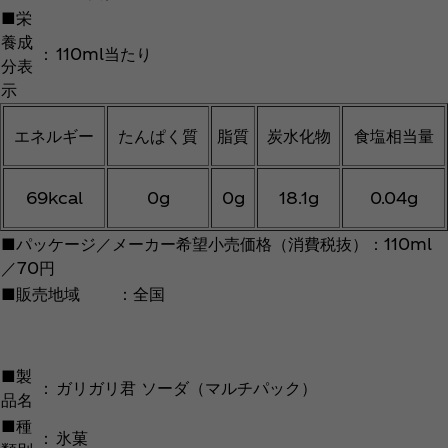
■栄
養成
：
110ml当たり
分表
示
エネルギー
たんぱく質
脂質
炭水化物
食塩相当量
69kcal
0g
0g
18.1g
0.04g
■パッケージ／メーカー希望小売価格（消費税抜）：110ml
／70円
■販売地域 ：全国
■製
：
ガリガリ君 ソーダ（マルチパック）
品名
■種
：
氷菓