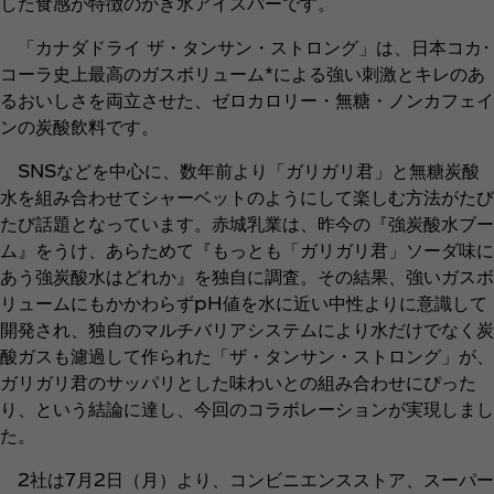
した食感が特徴のかき氷アイスバーです。
「カナダドライ ザ・タンサン・ストロング」は、日本コカ･
コーラ史上最高のガスボリューム*による強い刺激とキレのあ
るおいしさを両立させた、ゼロカロリー・無糖・ノンカフェイ
ンの炭酸飲料です。
SNSなどを中心に、数年前より「ガリガリ君」と無糖炭酸
水を組み合わせてシャーベットのようにして楽しむ方法がたび
たび話題となっています。赤城乳業は、昨今の『強炭酸水ブー
ム』をうけ、あらためて『もっとも「ガリガリ君」ソーダ味に
あう強炭酸水はどれか』を独自に調査。その結果、強いガスボ
リュームにもかかわらずpH値を水に近い中性よりに意識して
開発され、独自のマルチバリアシステムにより水だけでなく炭
酸ガスも濾過して作られた「ザ・タンサン・ストロング」が、
ガリガリ君のサッパリとした味わいとの組み合わせにぴった
り、という結論に達し、今回のコラボレーションが実現しまし
た。
2社は7月2日（月）より、コンビニエンスストア、スーパー