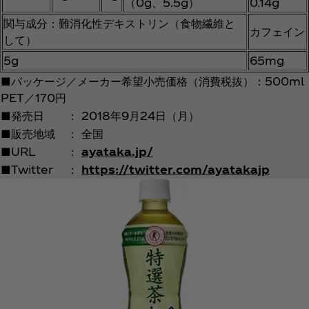
（0g、5.5g）
0.14g
関与成分：難消化性デキストリン（食物繊維と
カフェイン
して）
5g
65mg
■パッケージ／メーカー希望小売価格（消費税抜）：500ml
PET／170円
■発売日
：
2018年9月24日（月）
■販売地域
：
全国
■URL
：
ayataka.jp/
■Twitter
：
https://twitter.com/ayatakajp