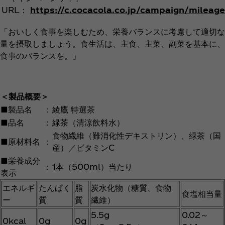
URL：
https://c.cocacola.co.jp/campaign/mileag
「おいしく食事を楽しむため、栄養バランスに考慮して適切な
量を摂取しましょう。食生活は、主食、主菜、副菜を基本に、
食事のバランスを。」
＜製品概要＞
■製品名
：
綾鷹 特選茶
■品名
：
緑茶（清涼飲料水）
食物繊維（難消化性デキストリン）、緑茶（国
■原材料名
：
産）／ビタミンC
■栄養成分
：
1本（500ml）当たり
表示
エネルギ
たんぱく
脂
炭水化物（糖質、食物
食塩相当量
ー
質
質
繊維）
5.5g
0.02～
0kcal
0g
0g