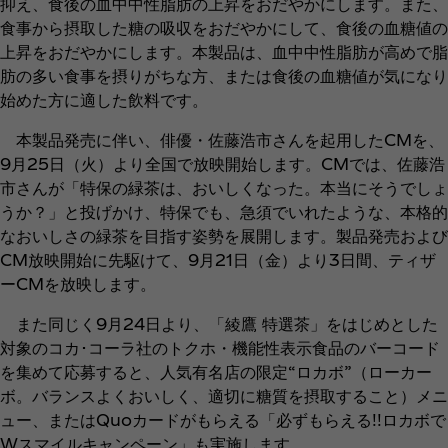
抑え、食後の血中中性脂肪の上昇をおだやかにします。また、
食事から摂取した糖の吸収をおだやかにして、食後の血糖値の
上昇をおだやかにします。本製品は、血中中性脂肪が高めで脂
肪の多い食事を摂りがちな方、または食後の血糖値が気になり
始めた方に適した飲料です。
本製品発売に伴い、俳優・佐藤浩市さんを起用したCMを、
9月25日（火）より全国で放映開始します。CMでは、佐藤浩
市さんが「特保の緑茶は、おいしくなった。本当にそうでしょ
うか？」と投げかけ、特保でも、急須でいれたような、本格的
なおいしさの緑茶を目指す姿勢を展開します。製品発売および
CM放映開始に先駆けて、9月21日（金）より3日間、ティザ
ーCMを放映します。
また同じく9月24日より、「綾鷹 特選茶」をはじめとした
対象のコカ･コーラ社のトクホ・機能性表示食品のバーコード
を集めて応募すると、人気有名店の限定“ロカボ”（ローカー
ボ。バランスよくおいしく、適切に糖質を摂取すること）メニ
ュー、またはQuoカードがもらえる「必ずもらえる!!ロカボで
Wスマイルキャンペーン」も実施します。