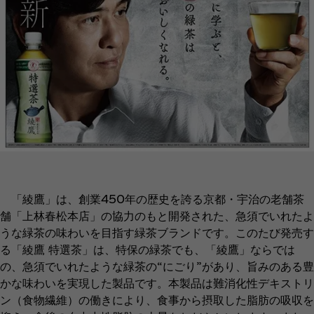
「綾鷹」は、創業450年の歴史を誇る京都・宇治の老舗茶
舗「上林春松本店」の協力のもと開発された、急須でいれたよ
うな緑茶の味わいを目指す緑茶ブランドです。このたび発売す
る「綾鷹 特選茶」は、特保の緑茶でも、「綾鷹」ならでは
の、急須でいれたような緑茶の“にごり”があり、旨みのある豊
かな味わいを実現した製品です。本製品は難消化性デキストリ
ン（食物繊維）の働きにより、食事から摂取した脂肪の吸収を