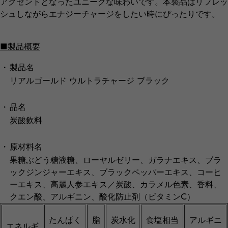
アクセントとなったユニークな味わいです。本製品はリフレッ
シュしながらエナジーチャージをしたい時にぴったりです。
■製品概要
・
製品名
リアルゴールド ウルトラチャージ ブラック
・
品名
炭酸飲料
・
原材料名
果糖ぶどう糖液糖、ローヤルゼリー、ガラナエキス、ブラ
ックジンジャーエキス、ブラックペッパーエキス、コーヒ
ーエキス、高麗人参エキス／炭酸、カラメル色素、香料、
クエン酸、アルギニン、酸化防止剤（ビタミンC）
たんぱく
脂
炭水化
食塩相当
アルギニ
エネルギ