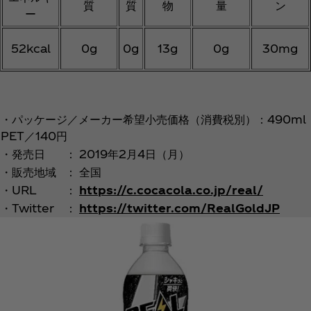
質
質
物
量
ン
ー
52kcal
0g
0g
13g
0g
30mg
・パッケージ／メーカー希望小売価格（消費税別）：490ml
PET／140円
・発売日
：
2019年2月4日（月）
・販売地域
：
全国
・URL
：
https://c.cocacola.co.jp/real/
・Twitter
：
https://twitter.com/RealGoldJP