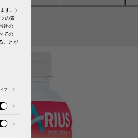
ます。）
ET／140円
ツの表
当社の
べての
ることが
TS
ィブ