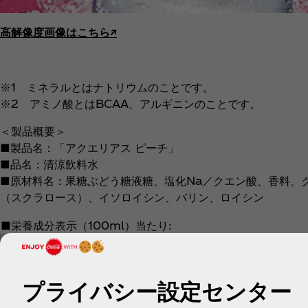
高解像度画像はこちら↗︎
※1 ミネラルとはナトリウムのことです。
※2 アミノ酸とはBCAA、アルギニンのことです。
＜製品概要＞
■製品名：「アクエリアス ピーチ」
■品名：清涼飲料水
■原材料名：果糖ぶどう糖液糖、塩化Na／クエン酸、香料、
（スクラロース）、イソロイシン、バリン、ロイシン
■栄養成分表示（100ml）当たり:
エネルギー
たんぱく質
プライバシー設定センター
18kcal
0g