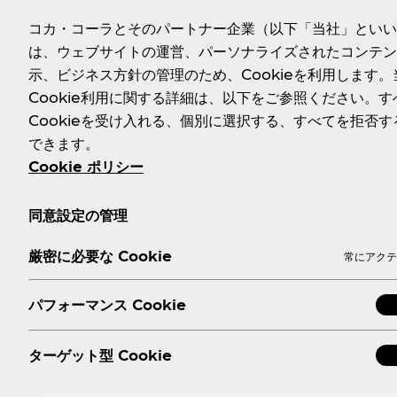
コカ・コーラとそのパートナー企業（以下「当社」といい
■パッケージ／メーカー希望小売価格（消費税別）：500ml P
は、ウェブサイトの運営、パーソナライズされたコンテン
■発売日
：
2019年5月13日（月）
示、ビジネス方針の管理のため、Cookieを利用します。
■販売地域
：
全国
Cookie利用に関する詳細は、以下をご参照ください。す
■URL
：
https://www.aquarius-sports.jp/
Cookieを受け入れる、個別に選択する、すべてを拒否す
■Twitter
：
https://twitter.com/AQUARIUS_SPOR
できます。
Cookie ポリシー
同意設定の管理
厳密に必要な Cookie
常にアクテ
パフォーマンス Cookie
ターゲット型 Cookie