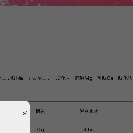
クエン酸Na、アルギニン、塩化Ｋ、硫酸Mg、乳酸Ca、酸化
脂質
炭水化物
0g
4.6g