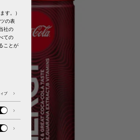
ます。）
ツの表
当社の
べての
ることが
ィブ