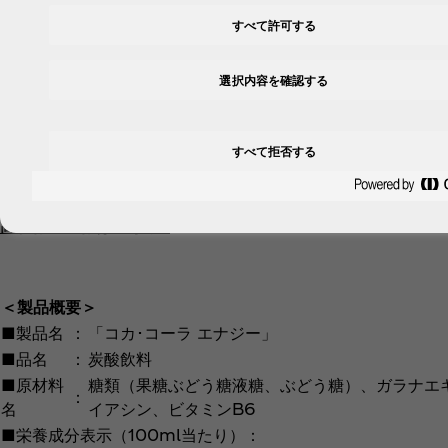
すべて許可する
選択内容を確認する
すべて拒否する
高解像度画像はこちら↗︎
＜製品概要＞
■製品名
：
「コカ･コーラ エナジー」
■品名
：
炭酸飲料
■原材料
糖類（果糖ぶどう糖液糖、ぶどう糖）、ガラナエ
：
名
イアシン、ビタミンB6
■栄養成分表示（100ml当たり）：