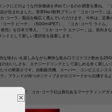
ンクにどのような付加価値を求めているのか調査を重ね、「コ
品が生まれました。世界No.1飲料ブランド「コカ･コーラ」
カ･コーラ」製品を幅広く選んでいただけます。今年は、定番の
コーラ ピーチ」（500mlPET）、「コカ･コーラ ライム」
10日発売）を日本で導入。「コカ･コーラ エナジー」は、前向
ランドとして新しい選択肢を提案します。
な味わいを楽しみながら爽快な飲み口でゴクゴク飲める250m
はのおいしさを、エナジードリンクとして楽しめる全く新しいコ
たりの斬新さです。自動販売機、スーパー、コンビニエンスス
コーラ」ブランドが持つポジティブさがロゴマークから伝播する
を対象とした飲料で、コカ･コーラ社は責任あるマーケティング