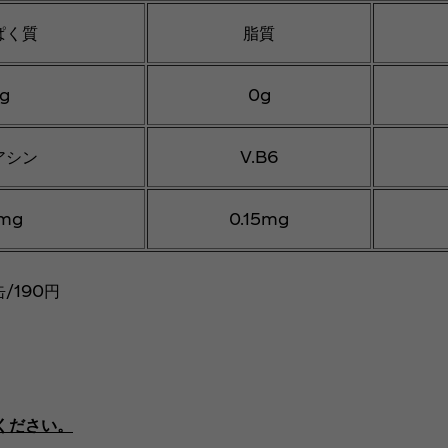
ぱく質
脂質
g
0g
アシン
V.B6
6mg
0.15mg
/190円
ください。