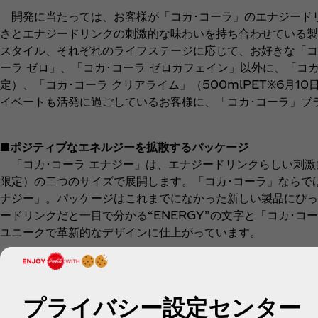
開発に当たっては、お客様が「コカ･コーラ」のエナジードリ
さとエナジードリンクの刺激的な味わいを持ち合わせている製
スタイル、それぞれのライフステージに応じて、お好きな「コ
ーラ ゼロ」、「コカ･コーラ ゼロカフェイン」以外に、「コカ･
定）、「コカ･コーラ クリアライム」（500mlPET※6月
イベートも活発に過ごしているお客様に、「コカ･コーラ」ブ
■ポジティブなエネルジーを拡散するパッケージ
「コカ･コーラ エナジー」は、エナジードリンクらしい刺激的
限定）の二つのサイズで展開します。「コカ･コーラ」ならで
ナジー」。パッケージはこれまでになかった新しい製品にぴっ
ードリンクだと一目で分かる“ENERGY”の文字と「コカ･
ユニークで革新的なデザインに仕上がっています。
*「コカ･コーラ エナジー」は、主に18歳から35歳の若者
ます。
プライバシー設定センター