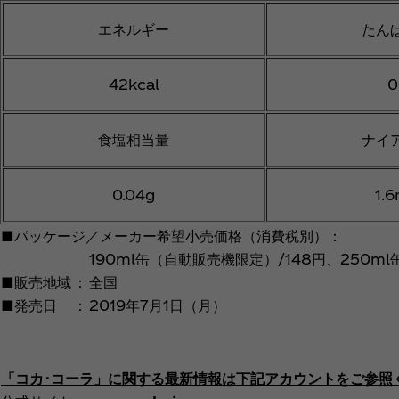
エネルギー
たん
42kcal
0
食塩相当量
ナイ
0.04g
1.
■パッケージ／メーカー希望小売価格（消費税別）：
190ml缶（自動販売機限定）/148円、250ml缶
■販売地域
：
全国
■発売日
：
2019年7月1日（月）
「コカ･コーラ」に関する最新情報は下記アカウントをご参照