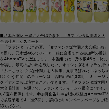
■乃木坂46と一緒に大合唱できる、「#ファンタ坂学園と大
合唱計画」がスタート！
「ファンタ」はこの夏、「#ファンタ坂学園と大合唱計画」
と題し、乃木坂46メンバーと一緒に合唱できる参加型の番組
をAbemaTVで放送します。本番組では、乃木坂46と一緒に
合唱し、最高の思い出を残したい、オイシすぎるキャラを持つ
「ぶっちゃけ〇〇な仲間」を大募集。見事選ばれた「ぶっちゃ
け〇〇な仲間」のティーンは、合唱計画に参加し、ミュージッ
クビデオにも出演することができます。「＃ファンタ坂学園と
大合唱計画」を通じて、ファンタはティーンへ最高に“オイシ
い”夏を提供します。参加募集告知や合唱の模様はAbemaTV
で放送予定です（全3回）。詳細はキャンペーンページをご確
認ください。