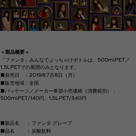
＜製品概要＞
「ファンタ」みんなでぶっちゃけボトルは、500mlPET／
1.5LPETでの展開のみとなります。
■発売日 ：2019年7月8日（月）
■販売地域：全国
■パッケージ／メーカー希望小売価格（消費税別）：
500mlPET/140円、1.5LPET/340円
■製品名
：
ファンタ グレープ
■品名
：
炭酸飲料