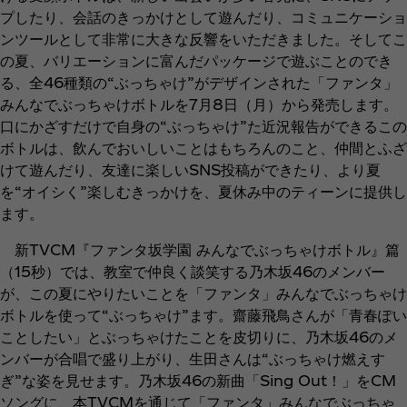
プしたり、会話のきっかけとして遊んだり、コミュニケーショ
ンツールとして非常に大きな反響をいただきました。そしてこ
の夏、バリエーションに富んだパッケージで遊ぶことのでき
る、全46種類の“ぶっちゃけ”がデザインされた「ファンタ」
みんなでぶっちゃけボトルを7月8日（月）から発売します。
口にかざすだけで自身の“ぶっちゃけ”た近況報告ができるこの
ボトルは、飲んでおいしいことはもちろんのこと、仲間とふざ
けて遊んだり、友達に楽しいSNS投稿ができたり、より夏
を“オイシく”楽しむきっかけを、夏休み中のティーンに提供し
ます。
新TVCM『ファンタ坂学園 みんなでぶっちゃけボトル』篇
（15秒）では、教室で仲良く談笑する乃木坂46のメンバー
が、この夏にやりたいことを「ファンタ」みんなでぶっちゃけ
ボトルを使って“ぶっちゃけ”ます。齋藤飛鳥さんが「青春ぽい
ことしたい」とぶっちゃけたことを皮切りに、乃木坂46のメ
ンバーが合唱で盛り上がり、生田さんは“ぶっちゃけ燃えす
ぎ”な姿を見せます。乃木坂46の新曲「Sing Out！」をCM
ソングに、本TVCMを通じて「ファンタ」みんなでぶっちゃ