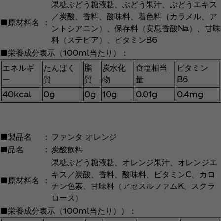
果糖ぶどう糖液糖、ぶどう果汁、ぶどうエキス
／炭酸、香料、酸味料、着色料（カラメル、ア
■原材料名
：
ントシアニン）、保存料（安息香酸Na）、甘味
料（ステビア）、ビタミンB6
■栄養成分表示（100ml当たり）：
エネルギ
たんぱく
脂
炭水化
食塩相当
ビタミン
ー
質
質
物
量
B6
40kcal
0g
0g
10g
0.01g
0.4mg
■製品名
：
ファンタ オレンジ
■品名
：
炭酸飲料
果糖ぶどう糖液糖、オレンジ果汁、オレンジエ
キス／炭酸、香料、酸味料、ビタミンC、カロ
■原材料名
：
チン色素、甘味料（アセスルファムK、スクラ
ロース）
■栄養成分表示（100ml当たり））：