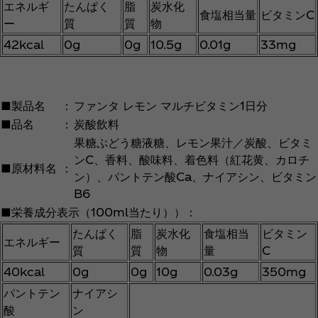
エネルギ
たんぱく
脂
炭水化
食塩相当量
ビタミンC
ー
質
質
物
42kcal
0g
0g
10.5g
0.01g
33mg
■製品名
：
ファンタ レモン マルチビタミン1日分
■品名
：
炭酸飲料
果糖ぶどう糖液糖、レモン果汁／炭酸、ビタミ
ンC、香料、酸味料、着色料（紅花黄、カロチ
■原材料名
：
ン）、パントテン酸Ca、ナイアシン、ビタミン
B6
■栄養成分表示（100ml当たり））：
たんぱく
脂
炭水化
食塩相当
ビタミン
エネルギー
質
質
物
量
C
40kcal
0g
0g
10g
0.03g
350mg
パントテン
ナイアシ
酸
ン