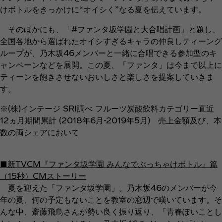
けボトルをきっかけに“オイシく”なる夏を伝えています。
そのほかにも、「#ファンタ坂学園と大合唱計画」と題し、
全国各地から選ばれたオイシすぎるキャラの仲良しティーング
ループが、乃木坂46メンバーと一緒に合唱できる参加型のキ
ャンペーンなどを展開。この夏、「ファンタ」は今まで以上に
ティーンを飽きさせないおいしさと楽しさを提案していきま
す。
※(株)インテージ SRI調べ フルーツ炭酸飲料カテゴリー直近
12ヵ月期間累計 (2018年6月-2019年5月) 売上金額及び、本
数の両シェアにおいて
■新TVCM『ファンタ坂学園 みんなでぶっちゃけボトル』篇
（15秒）CMストーリー
夏を迎えた「ファンタ坂学園」。乃木坂46のメンバーが今
年の夏、何の予定もないことを教室の窓辺で嘆いています。そ
んな中、齋藤飛鳥さんが勢い良く振り返り、「青春ぽいことし