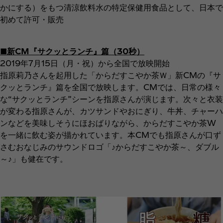
かにする）をもつ清涼飲料水の特定保健用食品として、日本で
初めて許可・販売
■新CM『サクッとランチ』篇（30秒）
2019年7月15日（月・祝）から全国で放映開始
指原莉乃さんを起用した「からだすこやか茶Ｗ」新CMの『サ
クッとランチ』篇を全国で放映します。CMでは、日常の様々
な“サクッとランチ”シーンを指原さんが演じます。次々と衣装
が変わる指原さんが、カツサンドやおにぎり、牛丼、チャーハ
ンなどを美味しそうにほおばりながら、からだすこやか茶W
を一緒に飲む姿が描かれています。本CMでも指原さんが口ず
さむおなじみのサウンドロゴ「♪からだすこやか茶～、ダブル
～♪」も健在です。