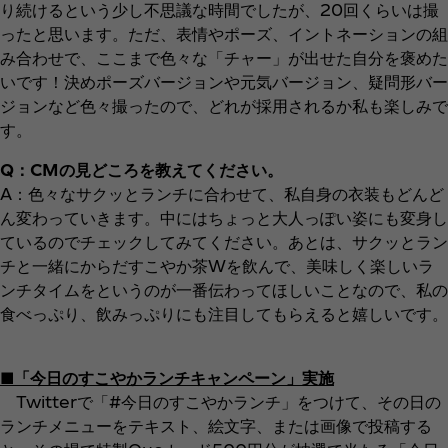
り続けるという少し不思議な時間でしたが、20回くらいは撮
ったと思います。ただ、表情やポーズ、イントネーションの組
み合わせで、ここまで色々な「チャー」が出せた自分を褒めた
いです！決めポーズバージョンや元気バージョン、疑問形バー
ジョンなど色々撮ったので、どれが採用されるか私も楽しみで
す。
Q：CMの見どころを教えてください。
A：色々なサクッとランチに合わせて、私自身の衣装もどんど
ん変わっていきます。中にはちょっと大人っぽい姿にも変身し
ているのでチェックしてみてください。あとは、サクッとラン
チと一緒にからだすこやか茶Wを飲んで、美味しく楽しいラ
ンチタイムをというのが一番伝わってほしいことなので、私の
食べっぷり、飲みっぷりにも注目してもらえると嬉しいです。
■「今日のすこやかランチキャンペーン」実施
Twitterで「#今日のすこやかランチ」をつけて、その日の
ランチメニューをテキスト、絵文字、または画像で投稿する