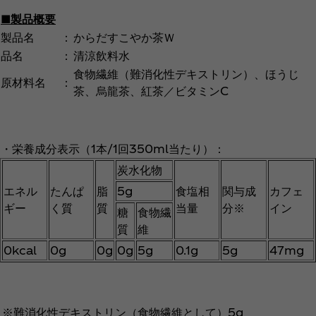
■製品概要
製品名
：
からだすこやか茶Ｗ
品名
：
清涼飲料水
食物繊維（難消化性デキストリン）、ほうじ
原材料名
：
茶、烏龍茶、紅茶／ビタミンC
・栄養成分表示（1本/1回350ml当たり）：
炭水化物
エネル
たんぱ
脂
5g
食塩相
関与成
カフェ
ギー
く質
質
当量
分※
イン
糖
食物繊
質
維
0kcal
0g
0g
0g
5g
0.1g
5g
47mg
※難消化性デキストリン（食物繊維として）5g