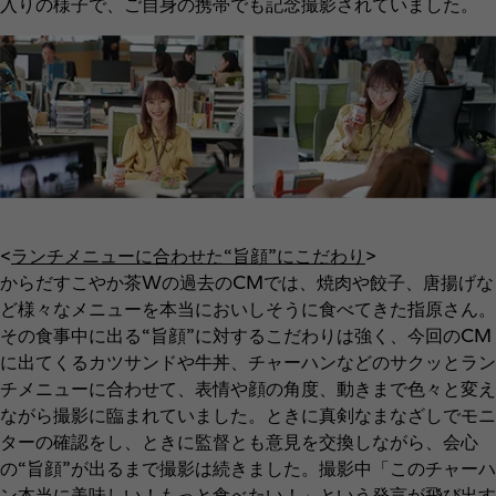
入りの様子で、ご自身の携帯でも記念撮影されていました。
<
ランチメニューに合わせた“旨顔”にこだわり
>
からだすこやか茶Wの過去のCMでは、焼肉や餃子、唐揚げな
ど様々なメニューを本当においしそうに食べてきた指原さん。
その食事中に出る“旨顔”に対するこだわりは強く、今回のCM
に出てくるカツサンドや牛丼、チャーハンなどのサクッとラン
チメニューに合わせて、表情や顔の角度、動きまで色々と変え
ながら撮影に臨まれていました。ときに真剣なまなざしでモニ
ターの確認をし、ときに監督とも意見を交換しながら、会心
の“旨顔”が出るまで撮影は続きました。撮影中「このチャーハ
ン本当に美味しい！もっと食べたい！」という発言が飛び出す