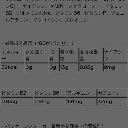
ンC）、ナイアシン、甘味料（スクラロース）、ビタミン
B2、グルタミン酸Na、ビタミンB6、ビタミンP、フェニ
ルアラニン、イソロイシン、スレオニン
・栄養成分表示（100ml当たり）：
エネルギ
たんぱく
脂
炭水化
食塩相当
ナイアシ
ー
質
質
物
量
ン
52kcal
0g
0g
13g
0.05g
9mg
ビタミンB2
ビタミンB6
アルギニン
カフェイン
0.8mg
0.9mg
131mg
32mg
・
パッケージ／メーカー希望小売価格（消費税別）