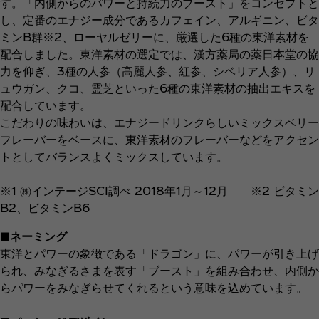
す。「内側からのパワーと持続力のブースト」をコンセプトと
し、定番のエナジー成分であるカフェイン、アルギニン、ビタ
ミンB群※2、ローヤルゼリーに、厳選した6種の東洋素材を
配合しました。東洋素材の選定では、漢方薬局の薬日本堂の協
力を仰ぎ、3種の人参（高麗人参、紅参、シベリア人参）、リ
ュウガン、クコ、霊芝といった6種の東洋素材の抽出エキスを
配合しています。
こだわりの味わいは、エナジードリンクらしいミックスベリー
フレーバーをベースに、東洋素材のフレーバーなどをアクセン
トとしてバランスよくミックスしています。
※1 ㈱インテージSCI調べ 2018年1月～12月 ※2 ビタミン
B2、ビタミンB6
■ネーミング
東洋とパワーの象徴である「ドラゴン」に、パワーが引き上げ
られ、みなぎるさまを表す「ブースト」を組み合わせ、内側か
らパワーをみなぎらせてくれるという意味を込めています。