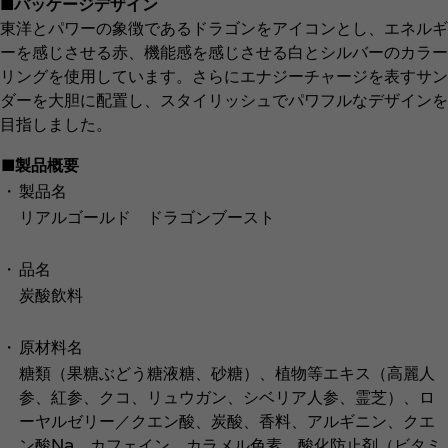
■パッケージデザイン
東洋とパワーの象徴であるドラゴンをアイコンとし、エネルギ
ーを感じさせる赤、機能感を感じさせる白とシルバーのカラー
リングを使用しています。さらにエナジーチャージを表すサン
ダーを大胆に配置し、スタイリッシュでパワフルなデザインを
目指しました。
■製品概要
・
製品名
リアルゴールド ドラゴンブースト
・
品名
炭酸飲料
・
原材料名
糖類（果糖ぶどう糖液糖、砂糖）、植物等エキス（高麗人
参、紅参、クコ、リュウガン、シベリア人参、霊芝）、ロ
ーヤルゼリー／クエン酸、炭酸、香料、アルギニン、クエ
ン酸Na、カフェイン、カラメル色素、酸化防止剤（ビタミ