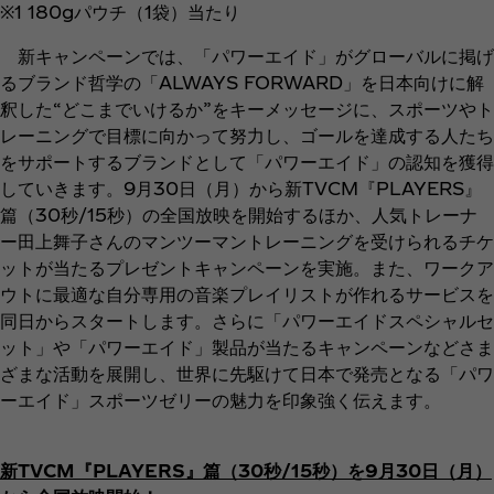
※1 180gパウチ（1袋）当たり
新キャンペーンでは、「パワーエイド」がグローバルに掲げ
るブランド哲学の「ALWAYS FORWARD」を日本向けに解
釈した“どこまでいけるか”をキーメッセージに、スポーツやト
レーニングで目標に向かって努力し、ゴールを達成する人たち
をサポートするブランドとして「パワーエイド」の認知を獲得
していきます。9月30日（月）から新TVCM『PLAYERS』
篇（30秒/15秒）の全国放映を開始するほか、人気トレーナ
ー田上舞子さんのマンツーマントレーニングを受けられるチケ
ットが当たるプレゼントキャンペーンを実施。また、ワークア
ウトに最適な自分専用の音楽プレイリストが作れるサービスを
同日からスタートします。さらに「パワーエイドスペシャルセ
ット」や「パワーエイド」製品が当たるキャンペーンなどさま
ざまな活動を展開し、世界に先駆けて日本で発売となる「パワ
ーエイド」スポーツゼリーの魅力を印象強く伝えます。
新TVCM『PLAYERS』篇（30秒/15秒）を9月30日（月）