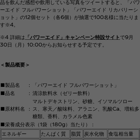
品を飲んだ感想や飲用している写真をツイートすると、「パワ
ーエイド フルパワーショット」「パワーエイド リカバリーシ
ョット」の12個セット（各6個）が抽選で100名様に当たりま
す※4。
※4 詳細は
「パワーエイド」キャンペーン特設サイト
で9月
30日（月）10:00からお知らせする予定です。
＜製品概要＞
■製品名
：
「パワーエイド フルパワーショット」
■品名
：
清涼飲料水（ゼリー飲料）
マルトデキストリン、砂糖、イソマルツロー
■原材料名
：
ス、寒天／酸味料、アラニン、乳酸Ca、増粘多
糖類、香料、カラメル色素
■栄養成分表示（1袋（180g）当たり）：
エネルギー
たんぱく質
脂質
炭水化物
食塩相当量