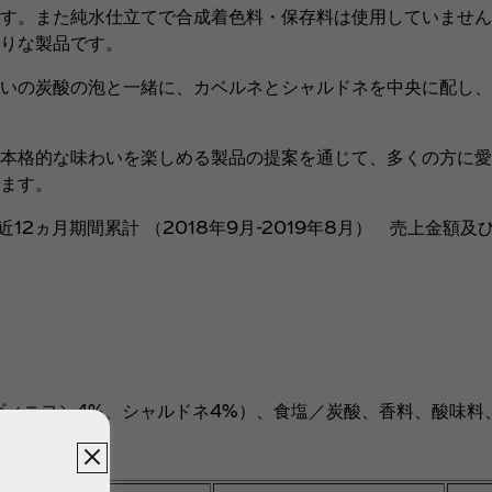
す。また純水仕立てで合成着色料・保存料は使用していません
りな製品です。
いの炭酸の泡と一緒に、カベルネとシャルドネを中央に配し、
本格的な味わいを楽しめる製品の提案を通じて、多くの方に愛
ます。
近12ヵ月期間累計 （2018年9月-2019年8月） 売上金額
ヴィニヨン4%、シャルドネ4%）、食塩／炭酸、香料、酸味料