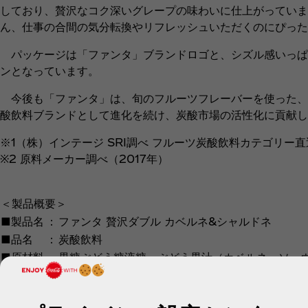
しており、贅沢なコク深いグレープの味わいに仕上がっていま
ん、仕事の合間の気分転換やリフレッシュいただくのにぴった
パッケージは「ファンタ」ブランドロゴと、シズル感いっぱ
ンとなっています。
今後も「ファンタ」は、旬のフルーツフレーバーを使った、
酸飲料ブランドとして進化を続け、炭酸市場の活性化に貢献し
※1（株）インテージ SRI調べ フルーツ炭酸飲料カテゴリー直
※2 原料メーカー調べ（2017年）
＜製品概要＞
■製品名
：
ファンタ 贅沢ダブル カベルネ&シャルドネ
■品名
：
炭酸飲料
■原材料
果糖ぶどう糖液糖、ぶどう果汁（カベルネ・ソー
：
名
アニン）、安定剤（キタンサン）
■栄養成分表示（100ml当たり）：