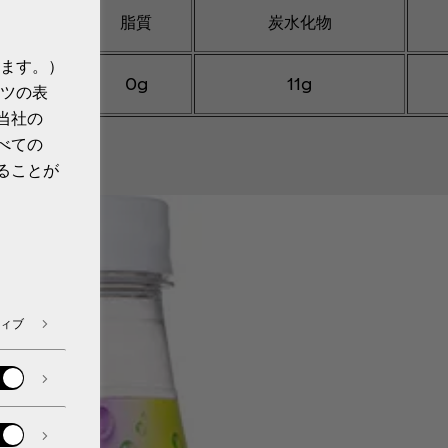
脂質
炭水化物
ます。）
0g
11g
ツの表
当社の
ET／140円
べての
終了
ることが
ィブ