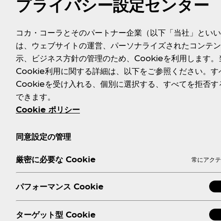
プライバシー設定センター
エネルギー
たんぱく質
コカ・コーラとそのパートナー企業（以下「当社」といい
44kcal
0g
は、ウェブサイトの運営、パーソナライズされたコンテン
示、ビジネス方針の管理のため、Cookieを利用します。
■パッケージ／メーカー希望小売価格（消費税別）：410ml P
Cookie利用に関する詳細は、以下をご参照ください。す
■発売日
：
2019年10月14日（月・祝）～なくなり次第
Cookieを受け入れる、個別に選択する、すべてを拒否す
■販売地域
：
全国
できます。
Cookie ポリシー
同意設定の管理
厳密に必要な Cookie
常にアクテ
パフォーマンス Cookie
ターゲット型 Cookie