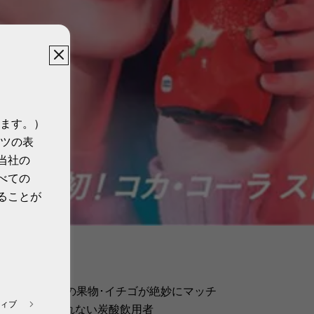
ます。）
ツの表
当社の
べての
ることが
ストロベリー」
を迎える人気の果物･イチゴが絶妙にマッチ
ィブ
コーラ」を飲まれない炭酸飲用者