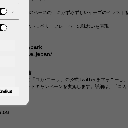
、ベビーピンクのベースの上にみずみずしいイチゴのイラスト
カ･コーラ」のストロベリーフレーバーの味わいを表現
olaJapan
om/cocacolapark
com/cocacola_japan/
ャンペーンを実施
ら期間限定で「コカ･コーラ」の公式Twitterをフォローし
に当たる プレゼントキャンペーンを実施します。詳細は、「コカ
:59