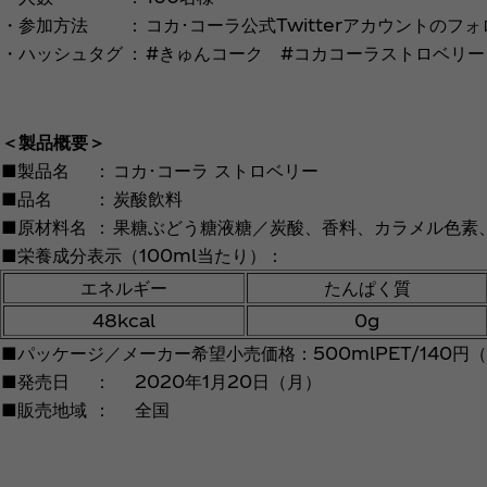
・参加方法
：
コカ･コーラ公式Twitterアカウントの
・ハッシュタグ
：
#きゅんコーク #コカコーラストロベリー
＜製品概要＞
■製品名
：
コカ･コーラ ストロベリー
■品名
：
炭酸飲料
■原材料名
：
果糖ぶどう糖液糖／炭酸、香料、カラメル色素
■栄養成分表示（100ml当たり）：
エネルギー
たんぱく質
48kcal
0g
■パッケージ／メーカー希望小売価格：500mlPET/140円
■発売日
：
2020年1月20日（月）
■販売地域
：
全国