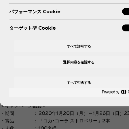
飲用シーン
・自宅や外出先などでの日々のリフレッシュに
パフォーマンス Cookie
パッケージ
・視認性の高いフルシュリンクラベルを採用し
ず手に取りたくなるような心躍るデザイン
・炭酸の泡をまとったイチゴのイラストが「コ
ターゲット型 Cookie
公式サイト／
・公式サイト：
https://www.cocacola.jp/
SNS
・Twitter：
https://twitter.com/CocaC
すべて許可する
・Facebook：
https://www.facebook.c
・Instagram：
https://www.instagram.
選択内容を確認する
■Twitterで「コカ･コーラ ストロベリー」のプレゼントキ
「コカ･コーラ ストロベリー」は、発売日の1月20日（月）か
すべて拒否する
「コカ･コーラ ストロベリー」2本セットが抽選で100名様
か「#きゅんコーク」で検索して確認いただけます。
＜キャンペーン概要＞
・期間
：
2020年1月20日（月）～1月26日（日）23
・賞品
：
「コカ･コーラ ストロベリー」2本
・人数
：
100名様