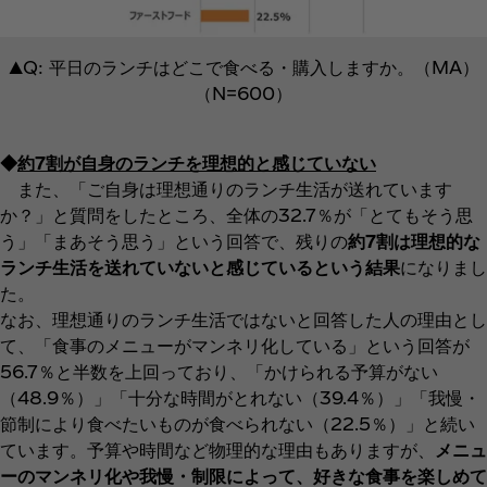
▲Q: 平日のランチはどこで食べる・購入しますか。（MA）
（N=600）
◆
約7割が自身のランチを理想的と感じていない
また、「ご自身は理想通りのランチ生活が送れています
か？」と質問をしたところ、全体の32.7％が「とてもそう思
う」「まあそう思う」という回答で、残りの
約7割は理想的な
ランチ生活を送れていないと感じているという結果
になりまし
た。
なお、理想通りのランチ生活ではないと回答した人の理由とし
て、「食事のメニューがマンネリ化している」という回答が
56.7％と半数を上回っており、「かけられる予算がない
（48.9％）」「十分な時間がとれない（39.4％）」「我慢・
節制により食べたいものが食べられない（22.5％）」と続い
ています。予算や時間など物理的な理由もありますが、
メニュ
ーのマンネリ化や我慢・制限によって、好きな食事を楽しめて