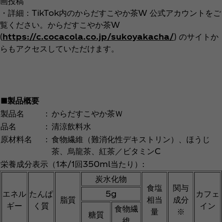
画投稿
・詳細：TikTok内のからだすこやか茶W 公式アカウントをご
覧ください。からだすこやか茶W
(
https://c.cocacola.co.jp/sukoyakacha/
) のサイトか
らもアクセスしていただけます。
■製品概要
製品名
：
からだすこやか茶Ｗ
品名
：
清涼飲料水
原材料名
：
食物繊維（難消化性デキストリン）、ほうじ
茶、烏龍茶、紅茶／ビタミンC
栄養成分表示（1本/1回350ml当たり）:
炭水化物
食塩
関与
エネル
たんぱ
5g
カフェ
脂質
相当
成分
ギー
く質
イン
食物繊
量
※
糖質
維