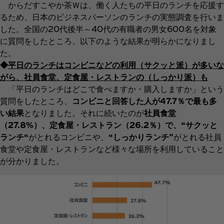
からだすこやか茶Ｗは、働く人たちの平日のランチを応援す
るため、日本のビジネスパーソンのランチの実態調査を行いま
した。全国の20代後半～40代の有職者の男女600名を対象
に質問をしたところ、以下のような結果が明らかになりまし
た。
◆
平日のランチはコンビニなどの利用（サクッと派）が多いな
がら、社員食堂、定食屋・レストランの（しっかり派）も
「平日のランチはどこで食べますか・購入しますか」という
質問をしたところ、
コンビニと回答した人が47.7％で最も多
い結果
となりました。それに続いたのが
社員食堂
（27.8%）、定食屋・レストラン（26.2％）で、“サクッと
ランチ“
がとれるコンビニや、
“しっかりランチ”
がとれる社員
食堂や定食屋・レストランなど様々な場所を利用していること
が分かりました。