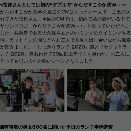
<指原さんとしては初の“ダブルで”からだすこやか茶W～♪>
からだすこやか茶Wの過去のCMはずっとお一人で、ご出演さ
れてきた指原さん。今回のCMでは、初めて共演者がいる中で
サウンドロゴ「からだすこやか茶W～♪」を歌っていただきま
した。共演者である大久保さんとのハミングのタイミングや表
情、カットインの間などをお二人で意見を出し合いながら撮影
が進みました。『しっかりランチ 2020』篇と『サクッとラ
ンチ 2020』篇あわせて30回以上テイクを重ねた、お二人に
とっても思い入れの強いシーンとなりました。
■有職者の男女600名に聞いた平日のランチ事情調査