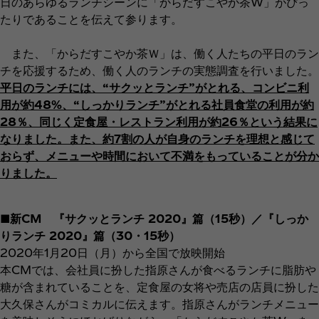
日のあらゆるランチシーンに「からだすこやか茶W」がぴっ
たりであることを伝えて参ります。
また、「からだすこやか茶Ｗ」は、働く人たちの平日のラン
チを応援するため、働く人のランチの実態調査を行いました。
平日のランチには、“サクッとランチ”がとれる、コンビニ利
用が約48%、“しっかりランチ”がとれる社員食堂の利用が約
28％、同じく定食屋・レストラン利用が約26％という結果に
なりました。また、約7割の人が自身のランチを理想と感じて
おらず、メニューや時間において不満をもっていることが分か
りました。
■新CM 『サクッとランチ 2020』篇（15秒）／『しっか
りランチ 2020』篇（30・15秒）
2020年1月20日（月）から全国で放映開始
本CMでは、会社員に扮した指原さんが食べるランチに脂肪や
糖が含まれていることを、定食屋の女将や売店の店員に扮した
大久保さんがコミカルに伝えます。指原さんがランチメニュー