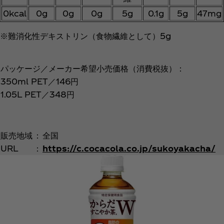
0kcal
0g
0g
0g
5g
0.1g
5g
47mg
※難消化性デキストリン（食物繊維として）5g
パッケージ／メーカー希望小売価格（消費税抜）：
350ml PET／146円
1.05L PET／348円
販売地域
：
全国
URL
：
https://c.cocacola.co.jp/sukoyakacha/