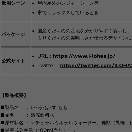
飲用シーン
屋内屋外のレジャーシーン等
家でリラックスしているとき
国産くだものの産地を分かりやすく表示し、
パッケージ
よりくだものの美味しさが伝わるデザインに
URL：
https://www.i-lohas.jp/
公式サイト
Twitter：
https://twitter.com/ILOHA
【製品概要】
■製品名
：
い･ろ･は･す もも
■品名
：
清涼飲料水
■原材料名
：
ナチュラルミネラルウォーター、糖類（果糖、砂
■栄養成分表示（100ml当たり）：