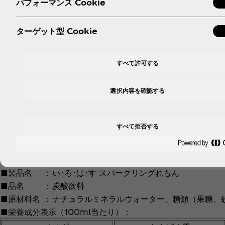
パフォーマンス Cookie
■製品名
：
い･ろ･は･す なし
ターゲット型 Cookie
■品名
：
清涼飲料水
■原材料名
：
ナチュラルミネラルウォーター、糖類（果糖、砂
ナイアシン
すべて許可する
■栄養成分表示（100ml当たり）：
エネルギー
たんぱく質
選択内容を確認する
19kcal
0g
■パッケージ／メーカー希望小売価格（消費税別）：555ml P
すべて拒否する
■販売地域：全国
■製品名
：
い･ろ･は･す スパークリングれもん
■品名
：
炭酸飲料
■原材料名
：
ナチュラルミネラルウォーター、糖類（果糖、
■栄養成分表示（100ml当たり）：