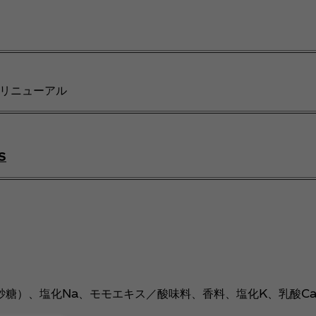
リニューアル
S
糖）、塩化Na、モモエキス／酸味料、香料、塩化K、乳酸C