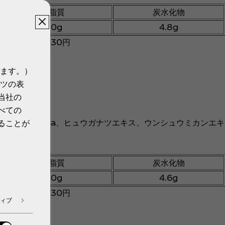
脂質
炭水化物
0g
4.8g
ETボトル／130円
ます。）
ツの表
当社の
べての
砂糖）、塩化Na、ヒュウガナツエキス、ウンシュウミカンエキ
ることが
脂質
炭水化物
0g
4.6g
ETボトル／130円
ィブ