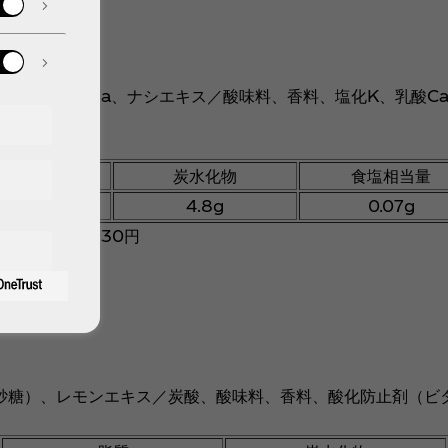
糖）、塩化Na、ナシエキス／酸味料、香料、塩化K、乳酸C
脂質
炭水化物
食塩相当量
0g
4.8g
0.07g
ETボトル／130円
砂糖）、レモンエキス／炭酸、酸味料、香料、酸化防止剤（ビ