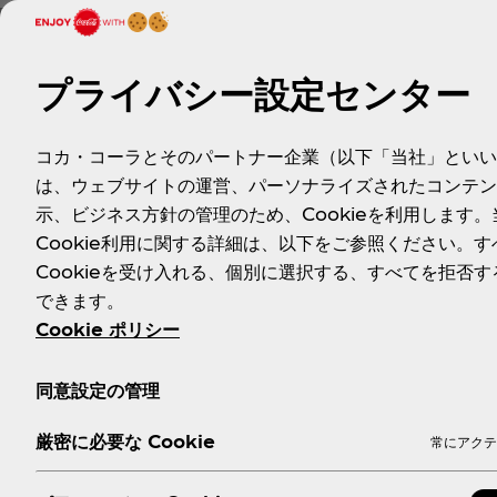
エネルギー
たんぱく質
19kcal
0g
プライバシー設定センター
■パッケージ／メーカー希望小売価格（消費税別）：555ml P
■販売地域：全国
コカ・コーラとそのパートナー企業（以下「当社」といい
は、ウェブサイトの運営、パーソナライズされたコンテン
■製品名
：
い･ろ･は･す みかん
示、ビジネス方針の管理のため、Cookieを利用します。
■品名
：
清涼飲料水
Cookie利用に関する詳細は、以下をご参照ください。す
■原材料名
：
ナチュラルミネラルウォーター、糖類（果糖、
Cookieを受け入れる、個別に選択する、すべてを拒否す
酸Ca、酸化防止剤（ビタミンC）
できます。
■栄養成分表示（100ml当たり）：
Cookie ポリシー
エネルギー
たんぱく質
同意設定の管理
18kcal
0g
■パッケージ／メーカー希望小売価格（消費税別）：555ml P
厳密に必要な Cookie
常にアクテ
■販売地域：全国