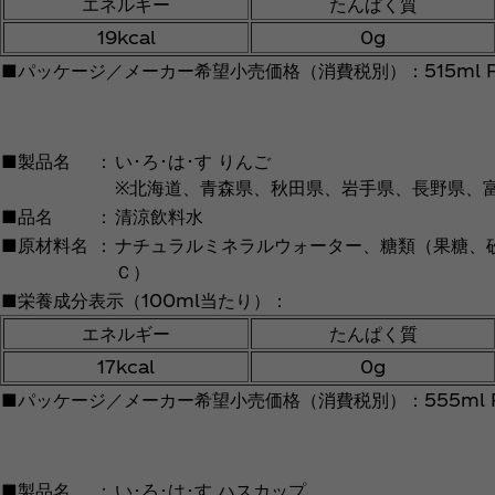
エネルギー
たんぱく質
19kcal
0g
■パッケージ／メーカー希望小売価格（消費税別）：515ml P
■製品名
：
い･ろ･は･す りんご
※北海道、青森県、秋田県、岩手県、長野県、
■品名
：
清涼飲料水
■原材料名
：
ナチュラルミネラルウォーター、糖類（果糖、砂
Ｃ）
■栄養成分表示（100ml当たり）：
エネルギー
たんぱく質
17kcal
0g
■パッケージ／メーカー希望小売価格（消費税別）：555ml P
■製品名
：
い･ろ･は･す ハスカップ