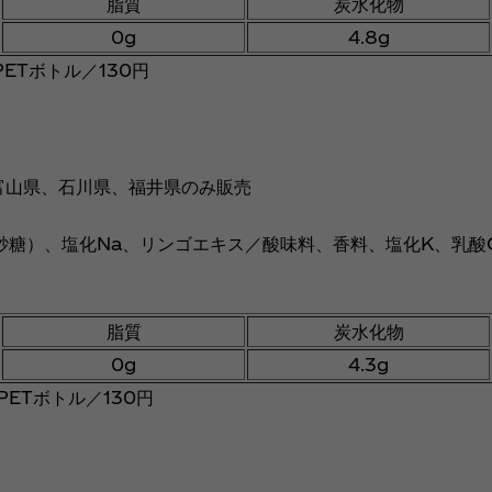
脂質
炭水化物
0g
4.8g
ETボトル／130円
富山県、石川県、福井県のみ販売
糖）、塩化Na、リンゴエキス／酸味料、香料、塩化K、乳酸
脂質
炭水化物
0g
4.3g
ETボトル／130円