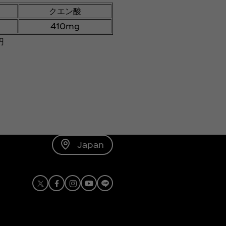
クエン酸
410mg
円
Japan
X
Facebook
Instagram
Youtube