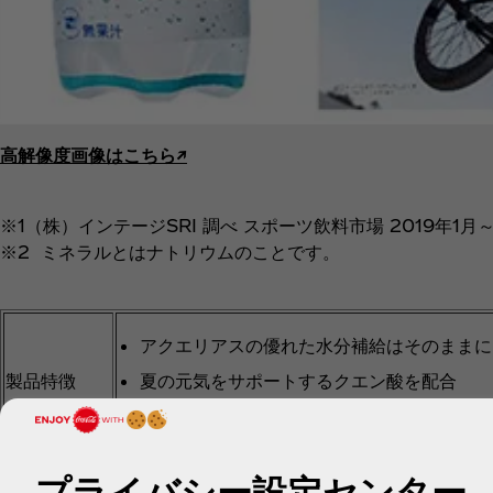
高解像度画像はこちら↗︎
※1（株）インテージSRI 調べ スポーツ飲料市場 2019年1月
※2 ミネラルとはナトリウムのことです。
アクエリアスの優れた水分補給はそのままに
製品特徴
夏の元気をサポートするクエン酸を配合
カロリー控えめ
プライバシー設定センター
夏の暑い時期にも運動を楽しむ方
ターゲット／