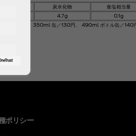
脂質
炭水化物
食塩相当量
0g
4.7g
0.1g
／140円、350ml 缶／130円、 490ml ボトル缶／140
種ポリシー