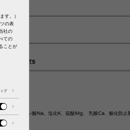
時
ます。）
ツの表
イン
当社の
べての
ることが
ports.jp/
ARIUS_SPORTS
ィブ
、香料、クエン酸Na、塩化K、硫酸Mg、 乳酸Ca、酸化防止