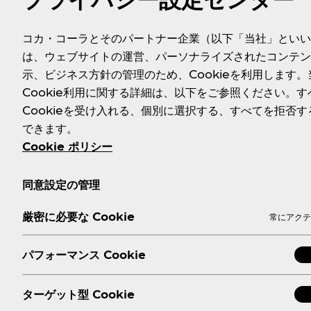
飲用シーン
運動して汗をかいた時やリフレッシュしたい
コカ・コーラとそのパートナー企業（以下「当社」といい
は、ウェブサイトの運営、パーソナライズされたコンテン
「アクエリアス」らしい、アクティブなデザ
パッケージ
示、ビジネス方針の管理のため、Cookieを利用します。
ひとめで炭酸飲料とわかるデザイン
Cookie利用に関する詳細は、以下をご参照ください。す
Cookieを受け入れる、個別に選択する、すべてを拒否す
公式サイト ：
https://www.aquarius-s
公式サイト／
できます。
SNS
Cookie ポリシー
Twitter ：
https://twitter.com/AQU
同意設定の管理
＜製品概要＞
厳密に必要な Cookie
常にアクテ
■製品名
：
「アクエリアス スパークリング」
■品名
：
炭酸飲料
パフォーマンス Cookie
■原材料名
：
糖類（果糖、砂糖）、塩化Na／炭酸、クエン酸
クラロース）
ターゲット型 Cookie
・栄養成分表示（100g当たり）