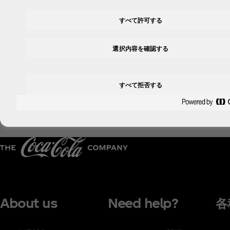
エネルギー
たんぱく質
すべて許可する
19kcal
0g
■パッケージ／メーカー希望小売価格（消費税別）：490ml PET
選択内容を確認する
■発売日
：
2020年5月25日（月）
■販売地域
：
全国
すべて拒否する
About us
Need help?
各