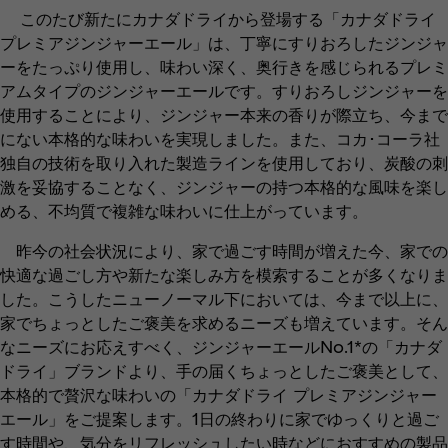
このたび新たにカナダドライから登場する「カナダドライ
プレミアジンジャーエール」は、丁寧にすりおろしたジンジャ
ーをたっぷり使用し、味わい深く、奥行きを感じられるプレミ
アムタイプのジンジャーエールです。すりおろしジンジャーを
使用することにより、ジンジャー本来の香りが際立ち、今まで
にない本格的な味わいを実現しました。また、コカ･コーラ社
独自の技術を取り入れた製造ラインを使用しており、炭酸の刺
激を妥協することなく、ジンジャーの持つ本格的な風味を楽し
める、不均質で複雑な味わいに仕上がっています。
昨今の社会状況により、家で過ごす時間が増えた今、家での
快適な過ごし方や新たな楽しみ方を模索することが多くなりま
した。こうしたニューノーマル下においては、今まで以上に、
家でちょっとしたご褒美を求めるニーズも増えています。そん
なニーズにお応えすべく、ジンジャーエールNo.1*の「カナダ
ドライ」ブランドより、手の届くちょっとしたご褒美として、
本格的で贅沢な味わいの「カナダドライ プレミアジンジャー
エール」をご提案します。1日の終わりに家でゆっくりと過ご
す時間や、気分をリフレッシュしたい時などにおすすめの製品