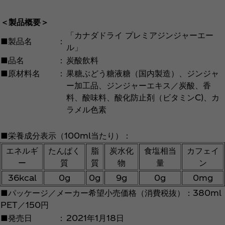
＜製品概要＞
「カナダドライ プレミアジンジャーエー
■製品名
：
ル」
■品名
：
炭酸飲料
■原材料名
：
果糖ぶどう糖液糖（国内製造）、ジンジャ
ー加工品、ジンジャーエキス／炭酸、香
料、酸味料、酸化防止剤（ビタミンC)、カ
ラメル色素
■栄養成分表示（100ml当たり）：
エネルギ
たんぱく
脂
炭水化
食塩相当
カフェイ
ー
質
質
物
量
ン
36kcal
0g
0g
9g
0g
0mg
■パッケージ／メーカー希望小売価格（消費税抜）：380ml
PET／150円
■発売日
：
2021年1月18日