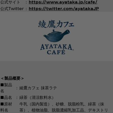
公式サイト
：
https://www.ayataka.jp/cafe/
公式Twitter
：
https://twitter.com/ayatakaJP
＜製品概要＞
■製品
：
綾鷹カフェ 抹茶ラテ
名
■品名
：
緑茶（清涼飲料水）
■原材
牛乳（国内製造）、砂糖、脱脂粉乳、緑茶（抹
料名
茶）、植物油脂、脱脂濃縮乳加工品、デキストリ