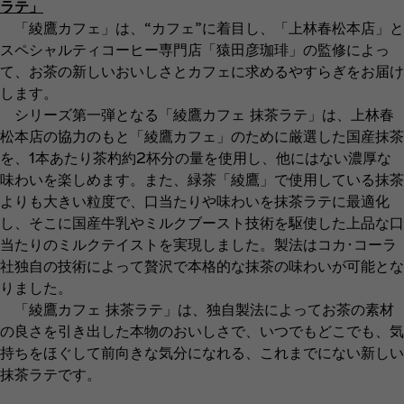
ラテ」
「綾鷹カフェ」は、“カフェ”に着目し、「上林春松本店」と
スペシャルティコーヒー専門店「猿田彦珈琲」の監修によっ
て、お茶の新しいおいしさとカフェに求めるやすらぎをお届け
します。
シリーズ第一弾となる「綾鷹カフェ 抹茶ラテ」は、上林春
松本店の協力のもと「綾鷹カフェ」のために厳選した国産抹茶
を、1本あたり茶杓約2杯分の量を使用し、他にはない濃厚な
味わいを楽しめます。また、緑茶「綾鷹」で使用している抹茶
よりも大きい粒度で、口当たりや味わいを抹茶ラテに最適化
し、そこに国産牛乳やミルクブースト技術を駆使した上品な口
当たりのミルクテイストを実現しました。製法はコカ･コーラ
社独自の技術によって贅沢で本格的な抹茶の味わいが可能とな
りました。
「綾鷹カフェ 抹茶ラテ」は、独自製法によってお茶の素材
の良さを引き出した本物のおいしさで、いつでもどこでも、気
持ちをほぐして前向きな気分になれる、これまでにない新しい
抹茶ラテです。