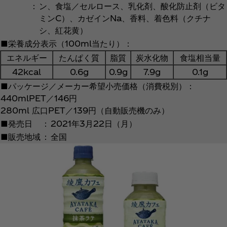
：
ン、食塩／セルロース、乳化剤、酸化防止剤（ビタ
ミンC）、カゼインNa、香料、着色料（クチナ
シ、紅花黄）
■栄養成分表示（100ml当たり）：
エネルギー
たんぱく質
脂質
炭水化物
食塩相当量
42kcal
0.6g
0.9g
7.9g
0.1g
■パッケージ／メーカー希望小売価格（消費税別）：
440mlPET／146円
280ml 広口PET／139円（自動販売機のみ）
■発売日
：
2021年3月22日（月）
■販売地域
：
全国