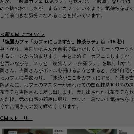
んが、「綾鷹カフェ 抹茶ラテ」を飲んで、「綾鷹」ならでは
の本物のおいしさが、まるでカフェにいるように気持ちをほぐ
して前向きな気分になれることを描いています。
＜新 CM について＞
『綾鷹カフェ「カフェにしますか」抹茶ラテ』
篇
（15 秒）
昼下がり、吉岡里帆さんが自宅で慌ただしくリモートワークを
するシーンから始まります。手を止めて「カフェにしますか」
と言いながら、スッと「綾鷹カフェ 抹茶ラテ」を取り出す吉
岡さん。吉岡さんがボトルを開けるようとすると、突然自宅か
らカフェに早変わり。「抹茶がここをカフェにする」と語る吉
岡さんに、カフェのマスターが淹れたての国産抹茶100％の抹
茶ラテを吉岡さんに差し出します。差し出された抹茶ラテを飲
んだ後、元の自宅の部屋に戻り、ホッと一息ついて気持ちをほ
ぐす吉岡さんの姿で締めくくります。
CMストーリー