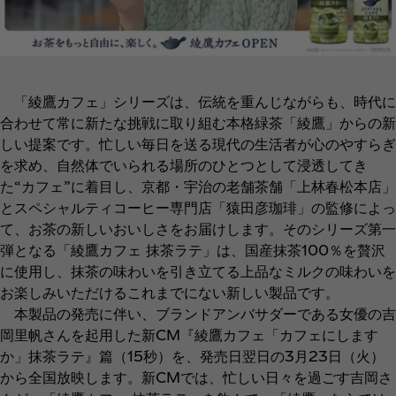
「綾鷹カフェ」シリーズは、伝統を重んじながらも、時代に
合わせて常に新たな挑戦に取り組む本格緑茶「綾鷹」からの新
しい提案です。忙しい毎日を送る現代の生活者が心のやすらぎ
を求め、自然体でいられる場所のひとつとして浸透してき
た“カフェ”に着目し、京都・宇治の老舗茶舗「上林春松本店」
とスペシャルティコーヒー専門店「猿田彦珈琲」の監修によっ
て、お茶の新しいおいしさをお届けします。そのシリーズ第一
弾となる「綾鷹カフェ 抹茶ラテ」は、国産抹茶100％を贅沢
に使用し、抹茶の味わいを引き立てる上品なミルクの味わいを
お楽しみいただけるこれまでにない新しい製品です。
本製品の発売に伴い、ブランドアンバサダーである女優の吉
岡里帆さんを起用した新CM『綾鷹カフェ「カフェにします
か」抹茶ラテ』篇（15秒）を、発売日翌日の3月23日（火）
から全国放映します。新CMでは、忙しい日々を過ごす吉岡さ