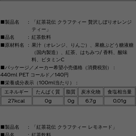
■製品名
：
「紅茶花伝 クラフティー 贅沢しぼりオレンジ
ティー」
■品名
：
紅茶飲料
■原材料名
：
果汁（オレンジ、りんご）、果糖ぶどう糖液糖
（国内製造）、紅茶、はちみつ/ 香料、酸味
料、ビタミンC
■パッケージ／メーカー希望小売価格（消費税別）：
440ml PET コールド／140円
■栄養成分表示（100ml当たり）：
エネルギー
たんぱく質
脂質
炭水化物
食塩相当量
27kcal
0g
0g
6.7g
0.01g
■製品名
：
「紅茶花伝 クラフティー レモネード」
■品名
：
紅茶飲料