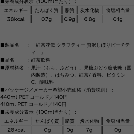
■栄養成分表示（100ml当たり）：
エネルギー
たんぱく質
脂質
炭水化物
食塩相当量
38kcal
0.7g
0.9g
6.8g
0.1g
■製品名
：
「紅茶花伝 クラフティー 贅沢しぼりピーチテ
ィー」
■品名
：
紅茶飲料
■原材料名
：
果汁（もも、ぶどう）、果糖ぶどう糖液糖（国
内製造）、はちみつ、紅茶/ 香料、ビタミン
C、酸味料
■パッケージ／メーカー希望小売価格（消費税別）：
440ml PET コールド／140円
410ml PET コールド／140円
■栄養成分表示（100ml当たり）：
エネルギー
たんぱく質
脂質
炭水化物
食塩相当量
28kcal
0g
0g
7g
0g