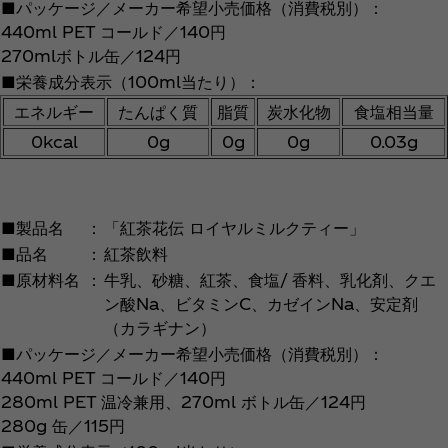
■パッケージ／メーカー希望小売価格（消費税別）：
440ml PET コールド／140円
270mlボトル缶／124円
■栄養成分表示（100ml当たり）：
エネルギー
たんぱく質
脂質
炭水化物
食塩相当量
0kcal
0g
0g
0g
0.03g
■製品名
：
「紅茶花伝 ロイヤルミルクティー」
■品名
：
紅茶飲料
■原材料名
：
牛乳、砂糖、紅茶、食塩/ 香料、乳化剤、クエ
ン酸Na、ビタミンC、カゼインNa、安定剤
（カラギナン）
■パッケージ／メーカー希望小売価格（消費税別）：
440ml PET コールド／140円
280ml PET 温冷兼用、270ml ボトル缶／124円
280g 缶／115円