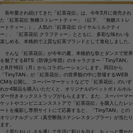
長年愛され続けてきた「紅茶花伝」は、今年3月に発売され
た「紅茶花伝 無糖ストレートティー」（以下、「無糖ストレ
ートティー」）、人気の「紅茶花伝 ロイヤルミルクティ
ー」、「紅茶花伝 クラフティー」とともに、多彩な味わいを
楽しめる、本格的で上質な紅茶ブランドとして進化しました。
そんな「紅茶花伝」が今年の夏、本格的な歌とダンスで世界
を魅了するBTS（防弾少年団）のキャラクター「TinyTAN」
と8月16日（月）からコラボレーションします。同日から
「TinyTAN」が「紅茶花伝」の世界観の中に登場するWEB
CMを公開し、スーパーマーケットなどで「紅茶花伝」のいず
れか4製品を購入いただくと、オリジナルのペットボトルホル
ダー付きネックストラップがもらえます。また、スーパーマー
ケットやコンビニエンスストアで「紅茶花伝」を購入したレシ
ートを撮影し専用サイトにて応募すると、「TinyTAN」との
オリジナルグッズ（真空断熱ステンレスタンブラー）が当たり
ます。
上質なおいしさを通して生活に彩りを与え、ちょっと豊かな