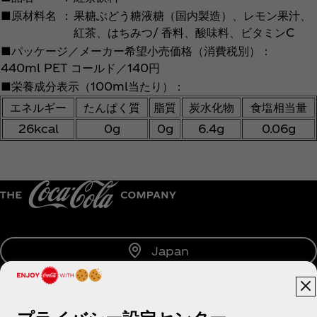
■原材料名
：
果糖ぶどう糖液糖（国内製造）、レモン果汁、
紅茶、はちみつ/ 香料、酸味料、ビタミンC
■パッケージ／メーカー希望小売価格（消費税別）：
440ml PET コールド／140円
■栄養成分表示（100ml当たり）：
エネルギー
たんぱく質
脂質
炭水化物
食塩相当量
26kcal
0g
0g
6.4g
0.06g
Japan