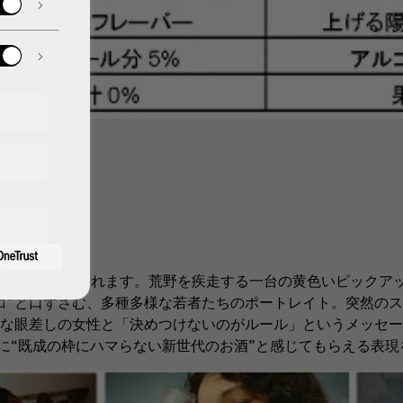
場』篇が放映されます。荒野を疾走する一台の黄色いピックア
コ”と口ずさむ、多種多様な若者たちのポートレイト。突然の
的な眼差しの女性と「決めつけないのがルール」というメッセ
“既成の枠にハマらない新世代のお酒”と感じてもらえる表現