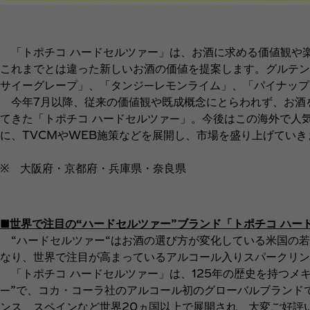
「トポチコ ハードセルツァー」は、お酒に求める価値観や
これまでとは違った新しいお酒の価値を提案します。グルテン
サイーグレープ」、「タンジ―レモンライム」、「パイナップ
今年7月以降、従来の価値観や既成概念にとらわれず、お酒
てきた「トポチコ ハードセルツァ―」。今後はこの海外で人
に、TVCMやWEB施策などを展開し、市場を盛り上げていき
※ 大阪府・京都府・兵庫県・奈良県
■世界で注目の“ハードセルツァー”ブランド「トポチコ ハー
“ハードセルツァー“はお酒の選び方が変化している米国の若
なり、世界で注目が高まっているアルコール入りスパークリン
「トポチコ ハードセルツァー」は、125年の歴史を持つメ
―”で、コカ・コーラ社のアルコール初のグローバルブランド
ンス、スペインなど世界20ヵ国以上で展開され、大変ご好評