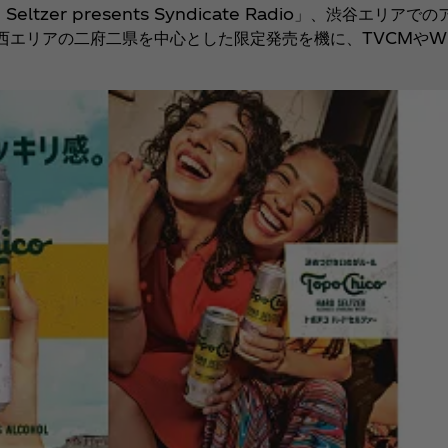
eltzer presents Syndicate Radio」、渋谷エリ
。今後、関西エリアの二府二県を中心とした限定発売を機に、TVCM