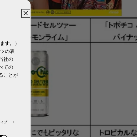
ます。）
ツの表
当社の
べての
ることが
ィブ