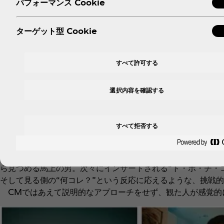
パフォーマンス Cookie
ターゲット型 Cookie
すべて許可する
高解像度画像はこちら(1) ↗︎
選択内容を確認する
高解像度画像はこちら(2) ↗︎
高解像度画像はこちら(3) ↗︎
すべて拒否する
■関西エリアでTVCM『トポチコ登場』篇が放映
9月20日（月・祝）から関西エリアでTVCM『トポチコ登
ら見つめる馬上の男。次々にインサートされる“ト・ポ・チ・
そして見る側の“何コレ？”という反応に応えるような、挑戦
CMではあえて説明的なアプローチをせず、観た人が感覚的に