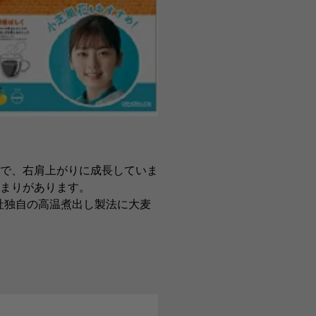
で、右肩上がりに成長していま
まりがあります。
社独自の高温煮出し製法に大麦