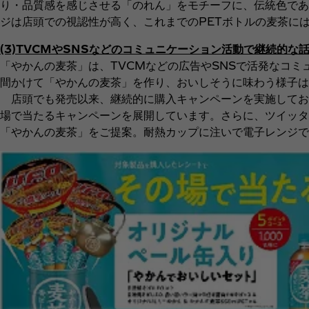
り・品質感を感じさせる「のれん」をモチーフに、伝統色であ
ジは店頭での視認性が高く、これまでのPETボトルの麦茶に
(3)TVCMやSNSなどのコミュニケーション活動で継続的な
「やかんの麦茶」は、TVCMなどの広告やSNSで活発なコ
間かけて「やかんの麦茶」を作り、おいしそうに味わう様子は
店頭でも発売以来、継続的に購入キャンペーンを実施しており
場で当たるキャンペーンを展開しています。さらに、ツイッタ
「やかんの麦茶」をご提案。耐熱カップに注いで電子レンジで