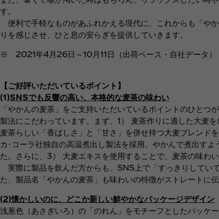
す。
便利で手軽なものがあふれかえる現代に、これからも「やか
りを感じさせ、ひと息の安らぎを提供していきます。
※ 2021年4月26日～10月11日（出荷ベース・自社データ）
【ご好評いただいているポイント】
(1)
SNSでも反響の高い、本格的な麦茶の味わい
「やかんの麦茶」をご支持いただいているポイントのひとつが
製法にこだわっています。まず、1） 麦茶作りに適した大麦を
麦茶らしい「香ばしさ」と「甘さ」を併せ持つ大麦ブレンドを
カ･コーラ社独自の高温煮出し製法を採用。やかんで煮出すよ
た。さらに、3） 大麦エキスを使用することで、麦茶の味わ
実際に製品を飲んだ方からも、SNS上で「すっきりしてい
た、製品名「やかんの麦茶」も味わいの特徴がストレートに伝
(2)懐かしいのに、どこか新しい鮮やかなパッケージデザイン
浅葱色（あさぎいろ）の「のれん」をモチーフとしたパッケー