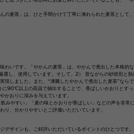
んの麦茶」は、ひと手間かけて丁寧に淹れられた麦茶として、
味わいです。「やかんの麦茶」は、やかんで煮出した本格的な
厳選し、使用しています。そして、2） 昔ながらの砂焙煎と熱
実現しました。また、“沸騰したやかんで煮出した麦茶”なら
うに90℃以上の高温で抽出することで、香ばしいかおりとす
いやかおりに深みを与えています。
て飲みやすい」「麦の味とかおりが香ばしい」などの声を非常
わり、分かりやすいとご評価いただいています。
ジデザインも、ご好評いただいているポイントのひとつです。