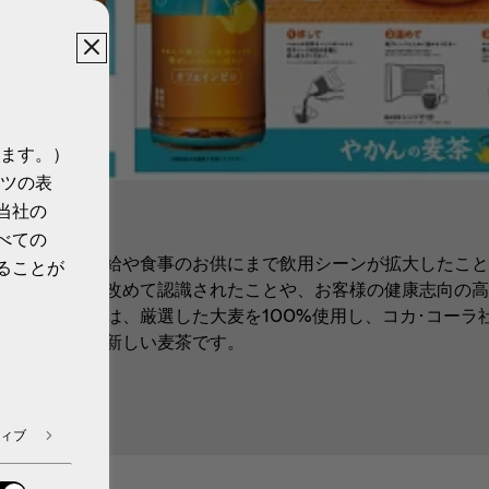
ます。）
ツの表
当社の
べての
常的な水分補給や食事のお供にまで飲用シーンが拡大したこと
ることが
麦茶の価値が改めて認識されたことや、お客様の健康志向の高
んの麦茶」は、厳選した大麦を100%使用し、コカ･コーラ
れまでにない新しい麦茶です。
ィブ
a