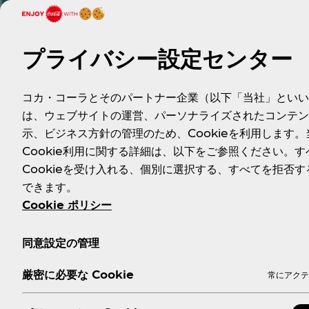
プライバシー設定センター
コカ・コーラとそのパートナー企業（以下「当社」といい
は、ウェブサイトの運営、パーソナライズされたコンテン
示、ビジネス方針の管理のため、Cookieを利用します。
＜ひと手間かけて丁寧に淹れられた麦茶「やかんの麦茶」＞
Cookie利用に関する詳細は、以下をご参照ください。す
ここ近年の麦茶市場は、暑くて喉が渇いた時だけでなく、日
Cookieを受け入れる、個別に選択する、すべてを拒否す
す。その背景には、シンプルで素朴な味わいと安心感といった
できます。
やかんで煮出したような本格的な麦茶の味わいを目指す「やか
Cookie ポリシー
エキスを加え、ひと手間かけたおいしさにこだわり抜いた、こ
同意設定の管理
公式サイト
：
yakan.jp
厳密に必要な Cookie
常にアクテ
公式Twitter
：
https://twitter.com/yakannomugich