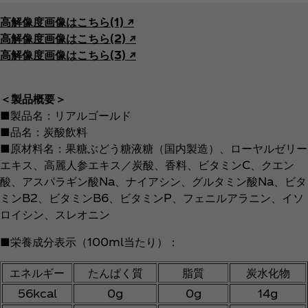
高解像度画像はこちら(1) ↗︎
高解像度画像はこちら(2) ↗︎
高解像度画像はこちら(3) ↗︎
＜製品概要＞
■製品名：リアルゴールド
■品名：炭酸飲料
■原材料名：果糖ぶどう糖液糖（国内製造）、ローヤルゼリー
エキス、高麗人参エキス／炭酸、香料、ビタミンC、クエン
酸、アスパラギン酸Na、ナイアシン、グルタミン酸Na、ビタ
ミンB2、ビタミンB6、ビタミンP、フェニルアラニン、イソ
ロイシン、スレオニン
■栄養成分表示（100ml当たり）：
エネルギー
たんぱく質
脂質
炭水化物
56kcal
0g
0g
14g