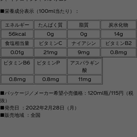
■栄養成分表示（100ml当たり）：
エネルギー
たんぱく質
脂質
炭水化物
56kcal
0g
0g
14g
食塩相当量
ビタミンC
ナイアシン
ビタミンB2
0.01g
21mg
9mg
0.8mg
ビタミンB6
ビタミンP
アスパラギン
酸
0.8mg
0.8mg
11mg
■パッケージ／メーカー希望小売価格：120ml瓶/115円（税
抜）
■発売日 ：2022年2月28日（月）
■販売地域 ：全国