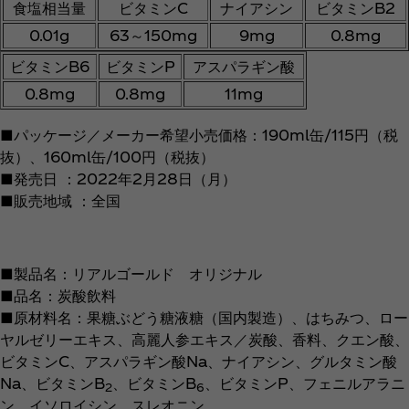
食塩相当量
ビタミンC
ナイアシン
ビタミンB2
0.01g
63～150mg
9mg
0.8mg
ビタミンB6
ビタミンP
アスパラギン酸
0.8mg
0.8mg
11mg
■パッケージ／メーカー希望小売価格：190ml缶/115円（税
抜）、160ml缶/100円（税抜）
■発売日 ：2022年2月28日（月）
■販売地域 ：全国
■製品名：リアルゴールド オリジナル
■品名：炭酸飲料
■原材料名：果糖ぶどう糖液糖（国内製造）、はちみつ、ロー
ヤルゼリーエキス、高麗人参エキス／炭酸、香料、クエン酸、
ビタミンC、アスパラギン酸Na、ナイアシン、グルタミン酸
Na、ビタミンB
、ビタミンB
、ビタミンP、フェニルアラニ
2
6
ン、イソロイシン、スレオニン