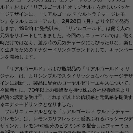
ルド」および「リアルゴールド オリジナル」を新しいパッケ
ージデザインに、「リアルゴールド ウルトラチャージレモ
ン」をフルリニューアルし、2月28日（月）より全国で発売
します。1981年に発売以来、「リアルゴールド」は働く人の
元気をサポートしてきました。今回のリニューアルでは、働く
時だけではなく、遊ぶ時の元気チャージにもぴったりな、楽し
く生きるためのエナジードリンクブランドとして、キャンペー
ンを開始します。
「リアルゴールド」および瓶製品の「リアルゴールド オリ
ジナル」は、よりシンプルでスタイリッシュなパッケージデザ
インに刷新し、製品に配合のローヤルゼリーエキスについて、
今回新たに、70年以上の養蜂歴を持つ株式会社杉養蜂園より
※1
品質の認定を受け
、これまで以上の信頼感と元気感を提供す
るエナジードリンクとなりました。
フルリニューアルとなる「リアルゴールド ウルトラチャー
ジレモン」は、レモンのリフレッシュ感あふれるパッケージデ
ザインと、レモン50個分のビタミンCを配合したフォーミュ
※2
ラ
で、仕事中やレジャー中の気分転換にぴったりなエナジ