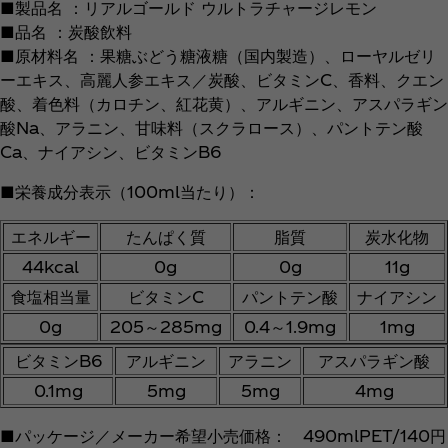
■製品名 ：リアルゴールド ウルトラチャージレモン
■品名 ：炭酸飲料
■原材料名 ：果糖ぶどう糖液糖（国内製造）、ローヤルゼリ
ーエキス、高麗人参エキス／炭酸、ビタミンC、香料、クエン
酸、着色料（カロチン、紅花黄）、アルギニン、アスパラギン
酸Na、アラニン、甘味料（スクラロース）、パントテン酸
Ca、ナイアシン、ビタミンB6
■栄養成分表示（100ml当たり）：
エネルギー
たんぱく質
脂質
炭水化物
44kcal
0g
0g
11g
食塩相当量
ビタミンC
パントテン酸
ナイアシン
0g
205～285mg
0.4～1.9mg
1mg
ビタミンB6
アルギニン
アラニン
アスパラギン酸
0.1mg
5mg
5mg
4mg
■パッケージ／メーカー希望小売価格： 490mlPET/140円