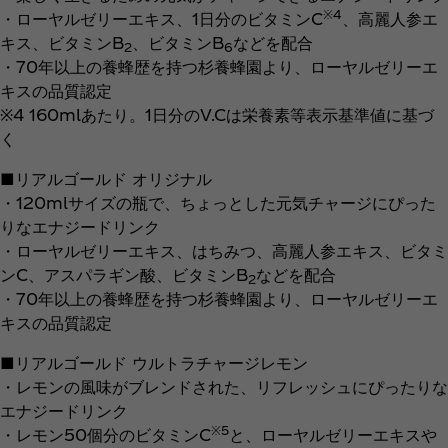
※4
・ローヤルゼリーエキス、1日分のビタミンC
、高麗人参エ
キス、ビタミンB
、ビタミンB
などを配合
2
6
・70年以上の養蜂歴を持つ杉養蜂園より、ローヤルゼリーエ
キスの品質認定
※4 160mlあたり。1日分のV.Cは栄養素等表示基準値に基づ
く
■リアルゴールド オリジナル
・120mlサイズの瓶で、ちょっとした元気チャージにぴった
りなエナジードリンク
・ローヤルゼリーエキス、はちみつ、高麗人参エキス、ビタミ
ンC、アスパラギン酸、ビタミンB
などを配合
2
・70年以上の養蜂歴を持つ杉養蜂園より、ローヤルゼリーエ
キスの品質認定
■リアルゴールド ウルトラチャージレモン
・レモンの風味がブレンドされた、リフレッシュにぴったりな
エナジードリンク
※5
・レモン50個分のビタミンC
と、ローヤルゼリーエキスや